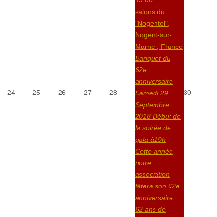
salons du
"Nogentel",
Nogent-sur-
Marne , France
Banquet du
62e
anniversaire
24
25
26
27
28
30
Samedi 29
Septembre
2018 Début de
la soirée de
gala à19h
Cette année
notre
association
fêtera son 62e
anniversaire.
62 ans de