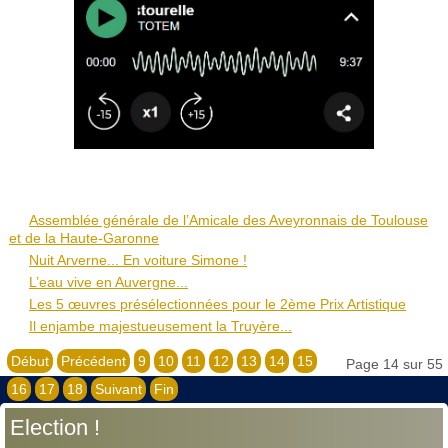
Assemblée générale de l’Amicale des Aveyronnais de Toulouse
et de la Haute-Garonne
Nuit Arverne... En voiture Simone !
L’eau vive en Auvergne...
Les 5 œuvres présélectionnées pour le 2ème Prix Artistique
Il enjambe majestueusement la Truyère...
Début
Précédent
9
10
11
12
13
14
15
Page 14 sur 55
16
17
18
Suivant
Fin
Election !