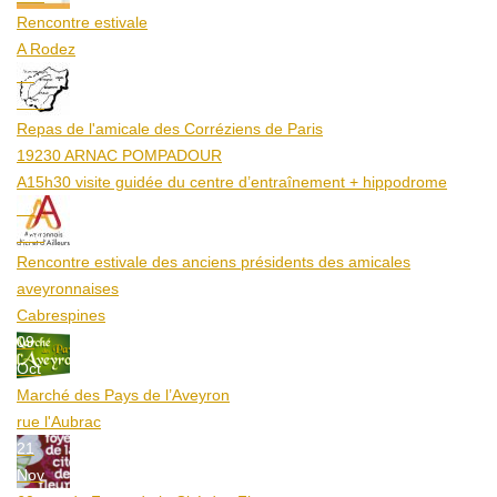
Rencontre estivale
A Rodez
23
Aoû
Repas de l'amicale des Corréziens de Paris
19230 ARNAC POMPADOUR
A15h30 visite guidée du centre d’entraînement + hippodrome
25
Aoû
Rencontre estivale des anciens présidents des amicales
aveyronnaises
Cabrespines
09
Oct
Marché des Pays de l’Aveyron
rue l'Aubrac
21
Nov