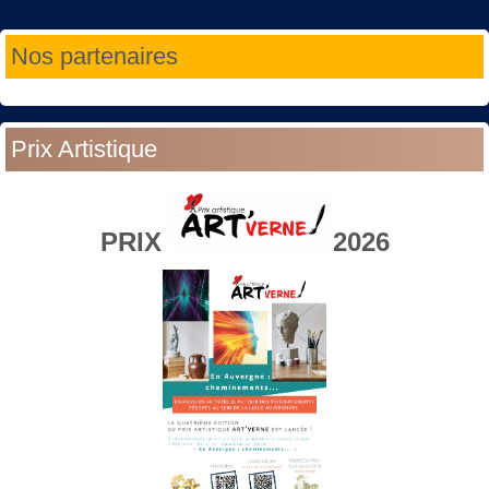
Année
Mois
Année
Mois
Nos partenaires
précédente
précédent
suivante
suivant
Prix Artistique
PRIX
2026