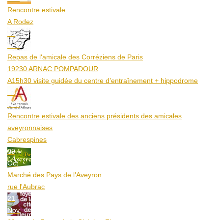
Rencontre estivale
A Rodez
23
Aoû
Repas de l'amicale des Corréziens de Paris
19230 ARNAC POMPADOUR
A15h30 visite guidée du centre d’entraînement + hippodrome
25
Aoû
Rencontre estivale des anciens présidents des amicales
aveyronnaises
Cabrespines
09
Oct
Marché des Pays de l’Aveyron
rue l'Aubrac
21
Nov