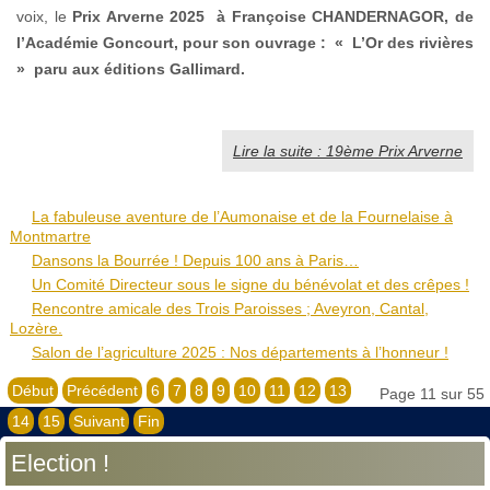
voix, le
Prix Arverne 2025
à
Françoise CHANDERNAGOR, de
l’Académie Goncourt, pour son ouvrage : « L’Or des rivières
» paru aux éditions Gallimard.
Lire la suite : 19ème Prix Arverne
La fabuleuse aventure de l’Aumonaise et de la Fournelaise à
Montmartre
Dansons la Bourrée ! Depuis 100 ans à Paris…
Un Comité Directeur sous le signe du bénévolat et des crêpes !
Rencontre amicale des Trois Paroisses ; Aveyron, Cantal,
Lozère.
Salon de l’agriculture 2025 : Nos départements à l’honneur !
Début
Précédent
6
7
8
9
10
11
12
13
Page 11 sur 55
14
15
Suivant
Fin
Election !