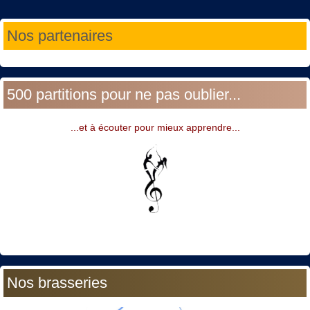
Année
Mois
Année
Mois
Nos partenaires
précédente
précédent
suivante
suivant
500 partitions pour ne pas oublier...
...et à écouter pour mieux apprendre...
Nos brasseries