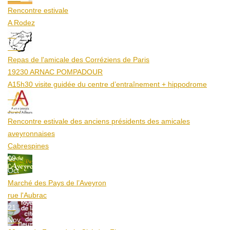
Rencontre estivale
A Rodez
23
Aoû
Repas de l'amicale des Corréziens de Paris
19230 ARNAC POMPADOUR
A15h30 visite guidée du centre d’entraînement + hippodrome
25
Aoû
Rencontre estivale des anciens présidents des amicales
aveyronnaises
Cabrespines
09
Oct
Marché des Pays de l’Aveyron
rue l'Aubrac
21
Nov