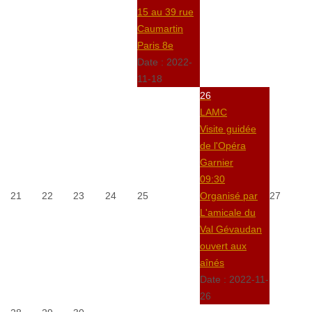
15 au 39 rue
Caumartin
Paris 8e
Date :
2022-
11-18
26
LAMC
Visite guidée
de l'Opéra
Garnier
09:30
21
22
23
24
25
Organisé par
27
L'amicale du
Val Gévaudan
ouvert aux
aînés
Date :
2022-11-
26