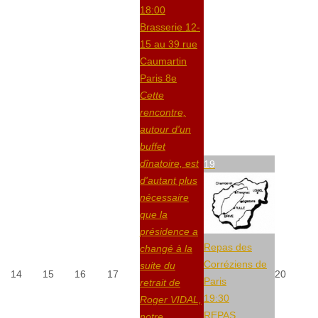
18:00
Brasserie 12-
15 au 39 rue
Caumartin
Paris 8e
Cette
rencontre,
autour d'un
buffet
dînatoire, est
19
d'autant plus
nécessaire
que la
présidence a
Repas des
changé à la
Corréziens de
suite du
14
15
16
17
20
Paris
retrait de
19:30
Roger VIDAL,
REPAS
notre