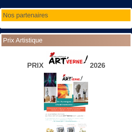
Année
Mois
Année
Mois
Nos partenaires
précédente
précédent
suivante
suivant
Prix Artistique
PRIX
2026