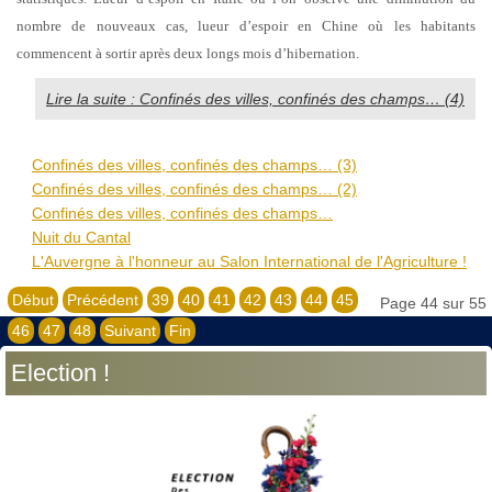
nombre de nouveaux cas, lueur d’espoir en Chine où les habitants
commencent à sortir après deux longs mois d’hibernation.
Lire la suite : Confinés des villes, confinés des champs… (4)
Confinés des villes, confinés des champs… (3)
Confinés des villes, confinés des champs… (2)
Confinés des villes, confinés des champs…
Nuit du Cantal
L'Auvergne à l'honneur au Salon International de l'Agriculture !
Début
Précédent
39
40
41
42
43
44
45
Page 44 sur 55
46
47
48
Suivant
Fin
Election !