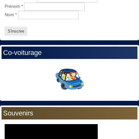
Prénom
*
Nom
*
Co-voiturage
Souvenirs