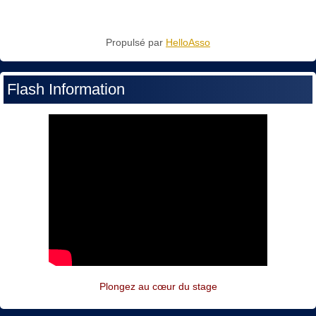
Propulsé par
HelloAsso
Flash Information
Plongez au cœur du stage