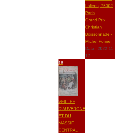
Italiens, 75002
Paris
Grand Prix
Christian
Boissonnade -
Michel Pomier
Date :
2022-11-
12
18
VEILLEE
D'AUVERGNE
ET DU
MASSIF
CENTRAL