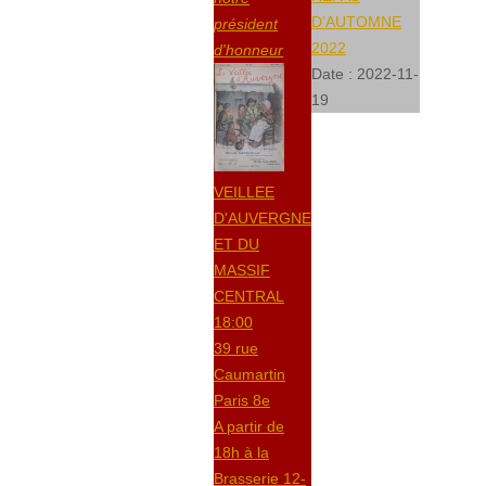
D’AUTOMNE
président
2022
d'honneur
Date :
2022-11-
19
VEILLEE
D'AUVERGNE
ET DU
MASSIF
CENTRAL
18:00
39 rue
Caumartin
Paris 8e
A partir de
18h à la
Brasserie 12-