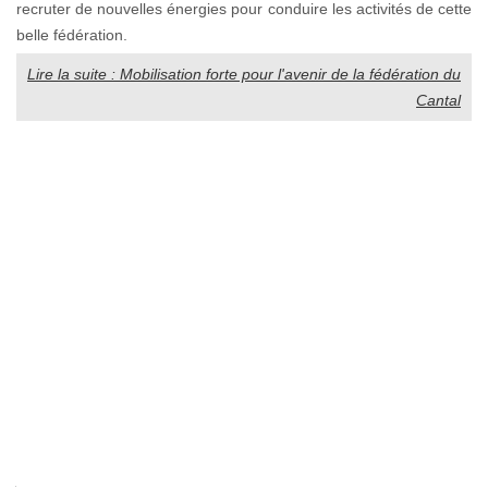
recruter de nouvelles énergies pour conduire les activités de cette
belle fédération.
Lire la suite : Mobilisation forte pour l'avenir de la fédération du
Cantal
La
marque
Auvergne
ou
la
force
du
collectif...
Depuis
juillet