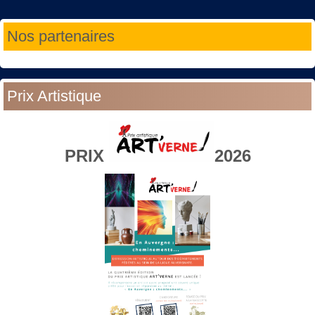
Année
Mois
Année
Mois
Nos partenaires
précédente
précédent
suivante
suivant
Prix Artistique
PRIX
2026