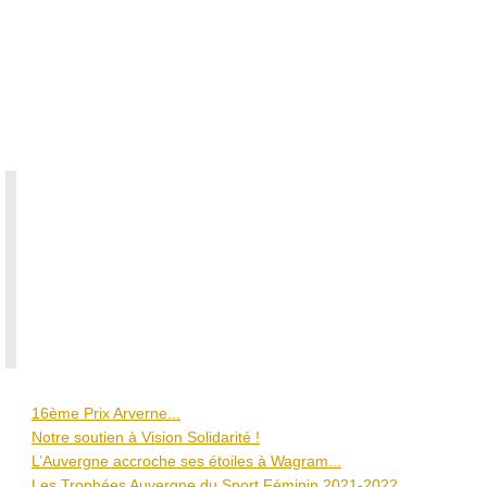
entre
2020
et
2021,
mobilisés,
déterminés.
a
a
e
e
a
u
..
16ème Prix Arverne...
Notre soutien à Vision Solidarité !
L’Auvergne accroche ses étoiles à Wagram...
Les Trophées Auvergne du Sport Féminin 2021-2022...