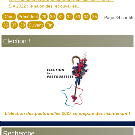
SIA 2022 : le salon des retrouvailles...
Début
Précédent
29
30
31
32
33
34
35
Page 34 sur 55
36
37
38
Suivant
Fin
Election !
L'éléction des pastourelles 2027 se prépare dès maintenant !
Recherche