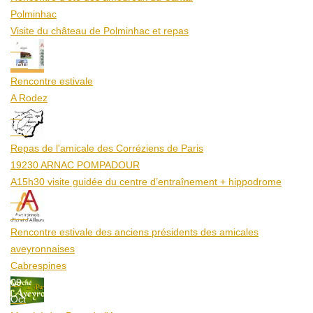
Polminhac
Visite du château de Polminhac et repas
12
Aoû
Rencontre estivale
A Rodez
23
Aoû
Repas de l'amicale des Corréziens de Paris
19230 ARNAC POMPADOUR
A15h30 visite guidée du centre d’entraînement + hippodrome
25
Aoû
Rencontre estivale des anciens présidents des amicales
aveyronnaises
Cabrespines
09
Oct