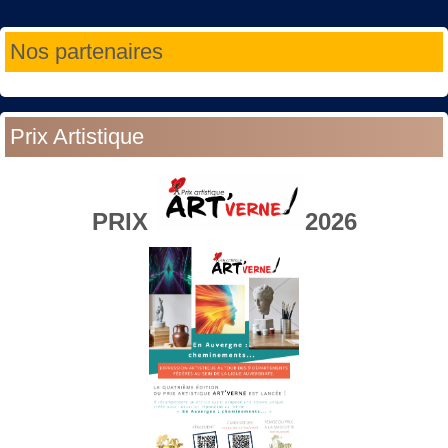
Année
Mois
Année
Mois
Nos partenaires
précédente
précédent
suivante
suivant
Prix Artistique
PRIX
2026