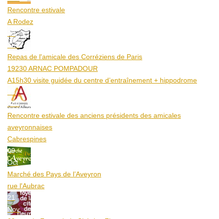
Rencontre estivale
A Rodez
23
Aoû
Repas de l'amicale des Corréziens de Paris
19230 ARNAC POMPADOUR
A15h30 visite guidée du centre d’entraînement + hippodrome
25
Aoû
Rencontre estivale des anciens présidents des amicales
aveyronnaises
Cabrespines
09
Oct
Marché des Pays de l’Aveyron
rue l'Aubrac
21
Nov