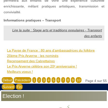
permettra aux enfants de vivre une expérience culturelle
enrichissante, mêlant pratiques artistiques, transmission et
convivialité.
Informations pratiques – Transport
Lire la suite : Stage arts et traditions populaires - Transport
des enfants
La Payse de France : 80 ans d’ambassadrices du folklore
20ème Prix Arverne : les nominés
Recensement des Cabrettaïres
Le Prix Arverne célèbre son 20ᵉ anniversaire !
Meilleurs voeux !
Début
Précédent
1
2
3
4
5
6
7
8
9
10
Page 4 sur 55
Suivant
Fin
Election !