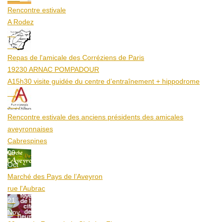
Rencontre estivale
A Rodez
23
Aoû
Repas de l'amicale des Corréziens de Paris
19230 ARNAC POMPADOUR
A15h30 visite guidée du centre d’entraînement + hippodrome
25
Aoû
Rencontre estivale des anciens présidents des amicales
aveyronnaises
Cabrespines
09
Oct
Marché des Pays de l’Aveyron
rue l'Aubrac
21
Nov