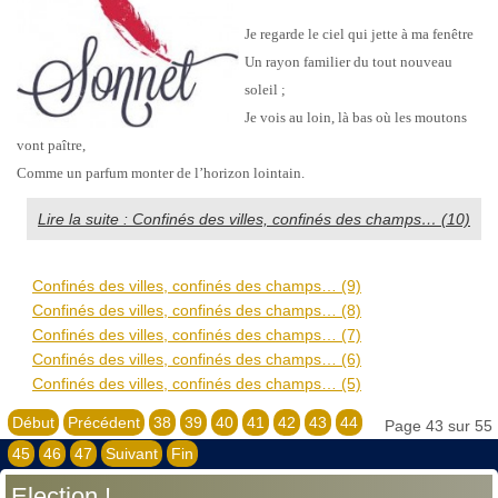
Je regarde le ciel qui jette à ma fenêtre
Un rayon familier du tout nouveau
soleil ;
Je vois au loin, là bas où les moutons
vont paître,
Comme un parfum monter de l’horizon lointain.
Lire la suite : Confinés des villes, confinés des champs… (10)
Confinés des villes, confinés des champs… (9)
Confinés des villes, confinés des champs… (8)
Confinés des villes, confinés des champs… (7)
Confinés des villes, confinés des champs… (6)
Confinés des villes, confinés des champs… (5)
Début
Précédent
38
39
40
41
42
43
44
Page 43 sur 55
45
46
47
Suivant
Fin
Election !