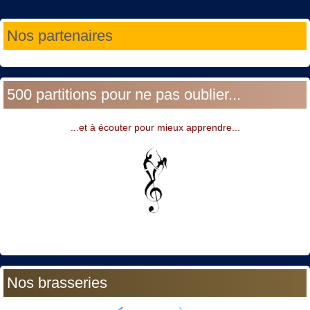
Année
Mois
Année
Mois
Nos partenaires
précédente
précédent
suivante
suivant
500 partitions pour ne pas oublier...
...et à écouter pour mieux apprendre...
Nos brasseries