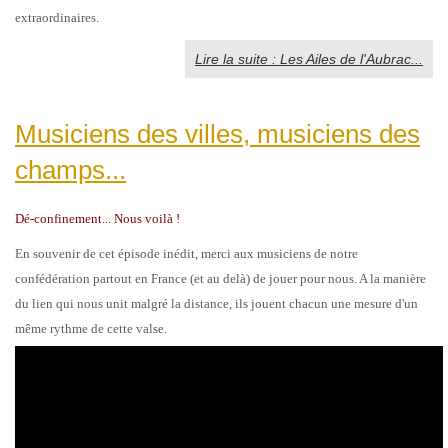
extraordinaires.
Lire la suite : Les Ailes de l'Aubrac...
Musiciens des villes, musiciens des
champs...
Dé-confinement... Nous voilà !
En souvenir de cet épiso
de inédit, merci aux musiciens de notre
confédération partout en France (et au delà) de jouer pour nous. A la manière
du lien qui nous unit malgré la distance, ils jouent chacun une mesure d'
un
même rythme de cette valse.