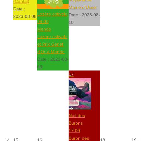
(Cantal)
Mairie d'Ussel
Date :
Lozère estivale
Date :
2023-08-
2023-08-08
09:00
10
Mende
Lozère estivale
et Prix Genet
d’Or à Mende
Date :
2023-08-
09
17
Nuit des
Burons
17:00
Buron des
14
15
16
18
19