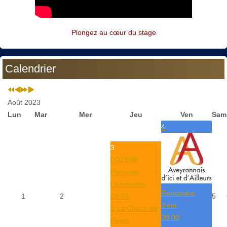
Plongez au cœur du stage
Calendrier
Août 2023
Lun
Mar
Mer
Jeu
Ven
Sam
4
3
LOZERE
Paroisse
Lozérienne
Rencontre
1
2
09:00
5
d'été
à La Chaze de
09:00
Peyre