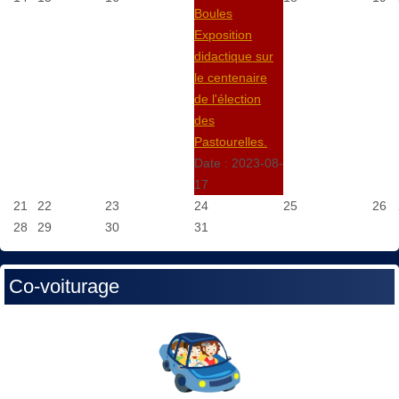
Boules
Exposition
didactique sur
le centenaire
de l'élection
des
Pastourelles.
Date :
2023-08-
17
21
22
23
24
25
26
28
29
30
31
Co-voiturage