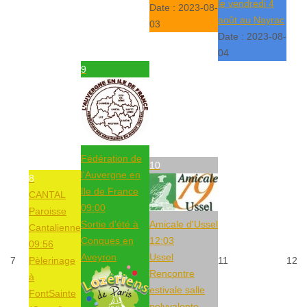
le vendredi 4
Date :
2023-08-
août au Nayrac
03
Date :
2023-08-
04
9
Fédération de
10
l'Auvergne en
8
Ile de France
CANTAL
09:00
Paroisse
Sortie d'été à
Amicale d'Ussel
Cantalienne
Conques en
12:03
09:56
Aveyron
Ussel
7
Pèlerinage
11
12
Rencontre
à
estivale salle
FontSainte
polyvalente