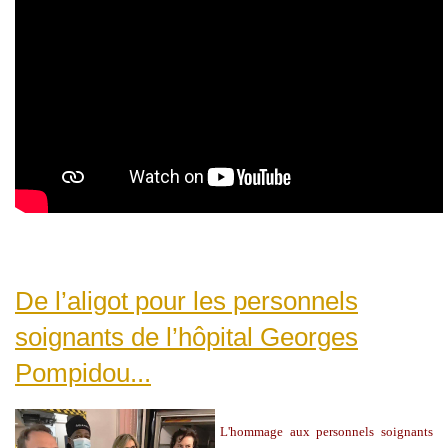
De l’aligot pour les personnels
soignants de l’hôpital Georges
Pompidou...
L'hommage aux personnels soignants