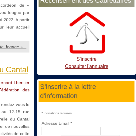
Recensement des Cabrettaïres
accordéon de «
avec fougue par
ai 2022, à partir
 leur accueil
de Jeanne »...
S'inscrire
Consulter l'annuaire
du Cantal
rnard Lheritier
S'inscrire à la lettre
Fédération des
d'information
 rendez-vous le
 au 12-15 rue
*
Indications requises
elle du Cantal
Adresse Email
*
er de nouvelles
tivités de cette