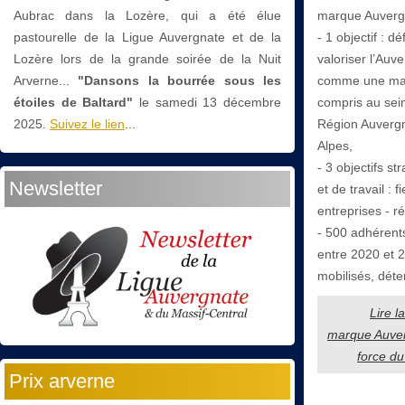
marque Auvergn
Aubrac dans la Lozère, qui a été élue
- 1 objectif : d
pastourelle de la Ligue Auvergnate et de la
valoriser l’Auv
Lozère lors de la grande soirée de la Nuit
comme une ma
Arverne...
"Dansons la bourrée sous les
compris au sein
étoiles de Baltard"
le
samedi 13 décembre
Région Auverg
2025.
Suivez le lien
...
Alpes,
- 3 objectifs st
Newsletter
et de travail : fi
entreprises - r
- 500 adhérent
entre 2020 et 
mobilisés, déte
Lire l
marque Auver
force du 
Prix arverne