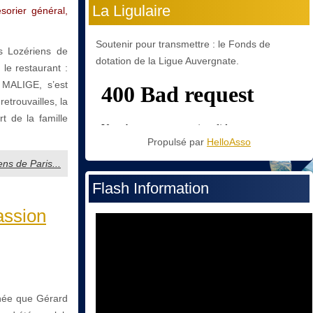
La Ligulaire
sorier général,
Soutenir pour transmettre : le Fonds de
s Lozériens de
dotation de la Ligue Auvergnate.
 le restaurant :
 MALIGE, s’est
etrouvailles, la
rt de la famille
Propulsé par
HelloAsso
ens de Paris...
Flash Information
assion
née que Gérard