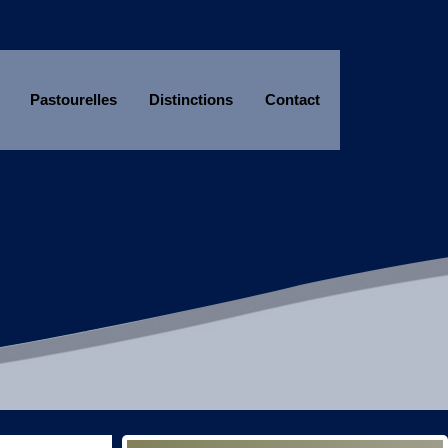
Pastourelles
Distinctions
Contact
Année
Mois
Année
Mois