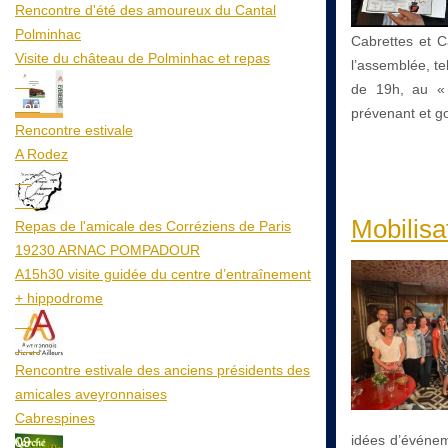
Rencontre d'été des amoureux du Cantal
Polminhac
Cabrettes et C
Visite du château de Polminhac et repas
l’assemblée, tel
12
de 19h, au «
Aoû
prévenant et 
Rencontre estivale
A Rodez
23
Aoû
Mobilisa
Repas de l'amicale des Corréziens de Paris
19230 ARNAC POMPADOUR
A15h30 visite guidée du centre d’entraînement
+ hippodrome
25
Aoû
Rencontre estivale des anciens présidents des
amicales aveyronnaises
Cabrespines
idées d’événeme
09