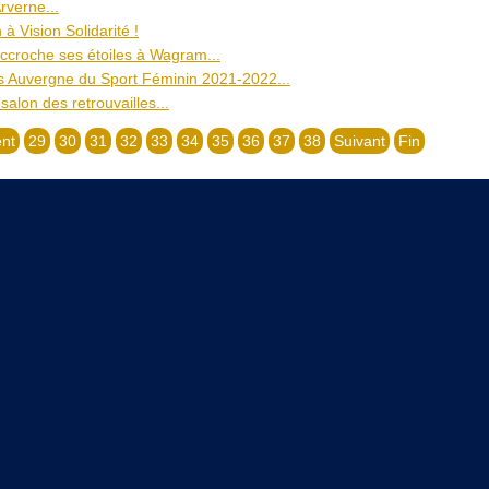
rverne...
 à Vision Solidarité !
ccroche ses étoiles à Wagram...
 Auvergne du Sport Féminin 2021-2022...
 salon des retrouvailles...
nt
29
30
31
32
33
34
35
36
37
38
Suivant
Fin