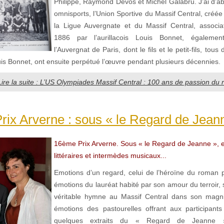
Philippe, Raymond Devos et Michel Galabru. J’ai d’ab
omnisports, l’Union Sportive du Massif Central, créée
la Ligue Auvergnate et du Massif Central, associa
1886 par l’aurillacois Louis Bonnet, égalemen
l’Auvergnat de Paris, dont le fils et le petit-fils, tou
 Bonnet, ont ensuite perpétué l’œuvre pendant plusieurs décennies.
Lire la suite : L’US Olympiades Massif Central : 100 ans de passion du r
ix Arverne : sous « le Regard de Jeann
16ème Prix Arverne. Sous « le Regard de Jeanne », 
littéraires et intermèdes musicaux...
Emotions d’un regard, celui de l’héroïne du roman 
émotions du lauréat habité par son amour du terroir,
véritable hymne au Massif Central dans son magnif
émotions des pastourelles offrant aux participant
quelques extraits du « Regard de Jeanne 