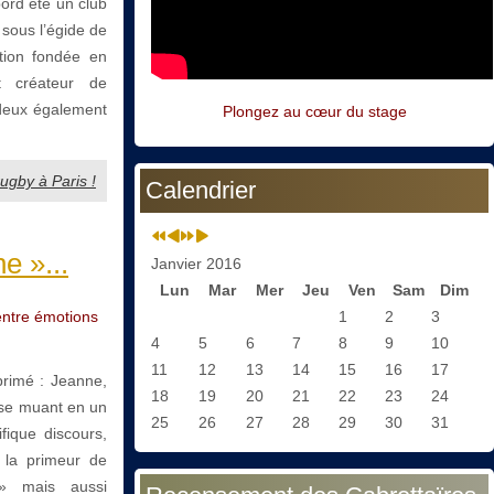
ord été un club
 sous l’égide de
tion fondée en
t créateur de
s deux également
Plongez au cœur du stage
ugby à Paris !
Calendrier
e »...
Janvier 2016
Lun
Mar
Mer
Jeu
Ven
Sam
Dim
entre émotions
1
2
3
4
5
6
7
8
9
10
11
12
13
14
15
16
17
primé : Jeanne,
18
19
20
21
22
23
24
 se muant en un
25
26
27
28
29
30
31
ique discours,
s la primeur de
» mais aussi