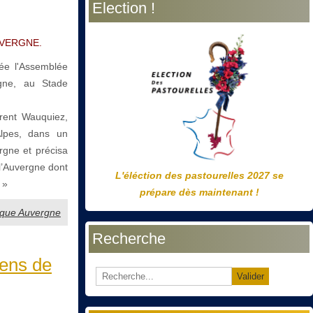
Election !
précédente
précédent
suivante
suivant
AUVERGNE.
ée l'Assemblée
gne, au Stade
rent Wauquiez,
lpes, dans un
rgne et précisa
l’Auvergne dont
L'éléction des pastourelles 2027 se
 »
prépare dès maintenant !
arque Auvergne
Recherche
iens de
Valider