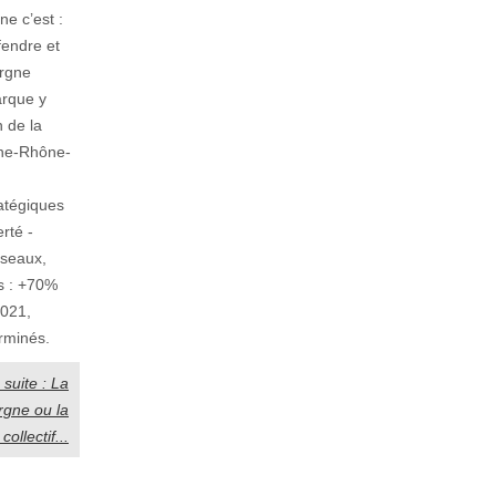
e c’est :
éfendre et
ergne
rque y
 de la
ne-Rhône-
ratégiques
erté -
éseaux,
s : +70%
2021,
rminés.
a suite : La
gne ou la
collectif...