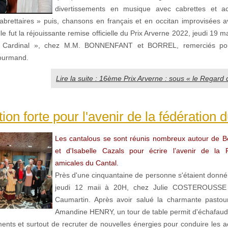
divertissements en musique avec cabrettes et 
abrettaires » puis, chansons en français et en occitan improvisées 
le fut la réjouissante remise officielle du Prix Arverne 2022, jeudi 19 m
 Cardinal », chez M.M. BONNENFANT et BORREL, remerciés pour
gourmand.
Lire la suite : 16ème Prix Arverne : sous « le Regard 
tion forte pour l'avenir de la fédération 
Les cantalous se sont réunis nombreux autour de Be
et d'Isabelle Cazals pour écrire l’avenir de la 
amicales du Cantal.
Près d'une cinquantaine de personne s'étaient donné
jeudi 12 maii à 20H, chez Julie COSTEROUSSE
Caumartin. Après avoir salué la charmante pastour
Amandine HENRY, un tour de table permit d'échafaud
nts et surtout de recruter de nouvelles énergies pour conduire les ac