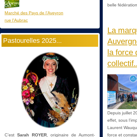
belle fédératio
Oct
Marché des Pays de l’Aveyron
rue l'Aubrac
La marq
Pastourelles 2025...
Auvergn
la force
collectif.
Depuis juillet 
effet, sous l’im
Laurent Wauqu
force et consta
C’est
Sarah ROYER
, originaire de Aumont-