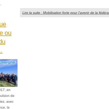
n.
Lire la suite : Mobilisation forte pour l'avenir de la fédér
ue
e ou
 du
..
2017, en
pulsion de
iez, avec
nce, la