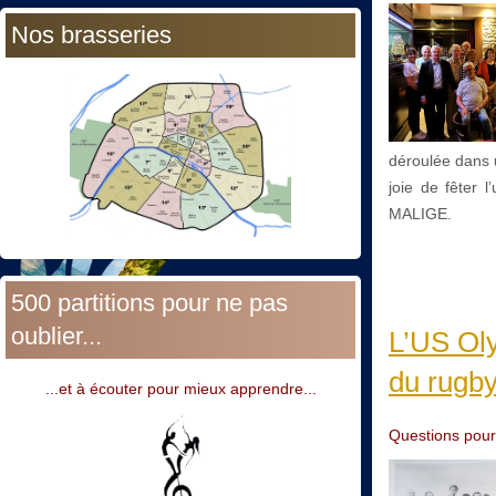
Nos brasseries
déroulée dans u
joie de fêter l
MALIGE.
500 partitions pour ne pas
oublier...
L’US Oly
du rugby
...et à écouter pour mieux apprendre...
Questions pour 