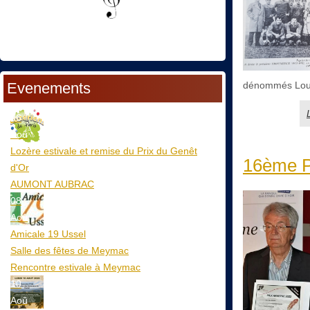
Evenements
dénommés Louis
06
Aoû
Lozère estivale et remise du Prix du Genêt
16ème Pr
d'Or
AUMONT AUBRAC
08
Aoû
Amicale 19 Ussel
Salle des fêtes de Meymac
Rencontre estivale à Meymac
10
Aoû