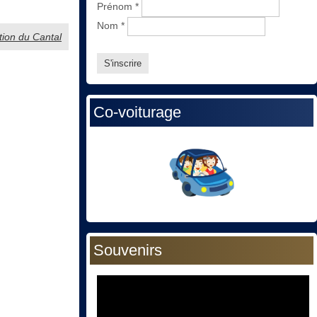
Prénom
*
Nom
*
ation du Cantal
Co-voiturage
Souvenirs