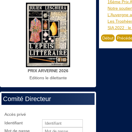
16ème Prix A
Notre soutien
L’Auvergne a
Les Trophées
SIA 2022 : le
Début
Précéde
PRIX ARVERNE 2026
Editions le dilettante
Comité Directeur
Accès privé
Identifiant
Mot de passe