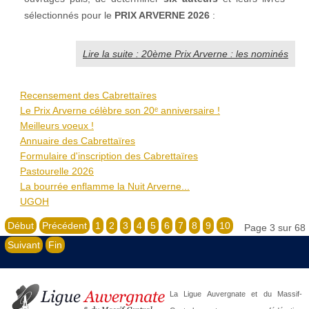
sélectionnés pour le
PRIX ARVERNE 2026
:
Lire la suite : 20ème Prix Arverne : les nominés
Recensement des Cabrettaïres
Le Prix Arverne célèbre son 20ᵉ anniversaire !
Meilleurs voeux !
Annuaire des Cabrettaïres
Formulaire d'inscription des Cabrettaïres
Pastourelle 2026
La bourrée enflamme la Nuit Arverne...
UGOH
Début
Précédent
1
2
3
4
5
6
7
8
9
10
Page 3 sur 68
Suivant
Fin
La Ligue Auvergnate et du Massif-