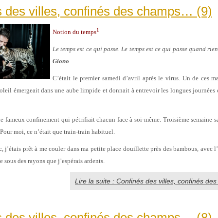
 des villes, confinés des champs… (9)
1
Notion du temps
Le temps est ce qui passe. Le temps est ce qui passe quand rien
Giono
C’était le premier samedi d’avril après le virus. Un de ces ma
soleil émergeait dans une aube limpide et donnait à entrevoir les longues journées e
le fameux confinement qui pétrifiait chacun face à soi-même. Troisième semaine san
 Pour moi, ce n’était que train-train habituel.
, j’étais prêt à me couler dans ma petite place douillette près des bambous, avec l’
 sous des rayons que j’espérais ardents.
Lire la suite : Confinés des villes, confinés d
 des villes, confinés des champs… (8)