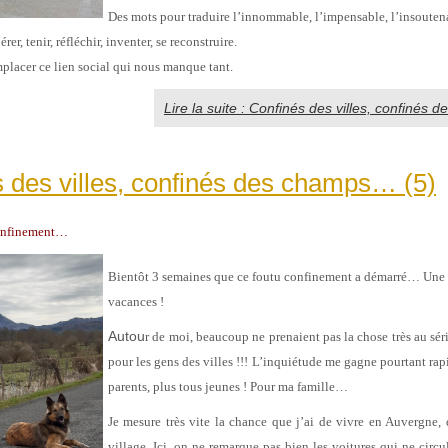
Des mots pour traduire l’innommable, l’impensable, l’insouten
er, tenir, réfléchir, inventer, se reconstruire.
placer ce lien social qui nous manque tant.
Lire la suite : Confinés des villes, confinés
 des villes, confinés des champs… (5)
confinement…
Bientôt 3 semaines que ce foutu confinement a démarré… Une 
vacances !
Autou
r de moi, beaucoup ne prenaient pas la chose très au séri
pour les gens des villes !!! L’inquiétude me gagne pourtant ra
parents, plus tous jeunes ! Pour ma famille…
Je mesure très vite la chance que j’ai de vivre en Auvergne, 
village. Ici, on ne remarque pas bien les voitures qui ne circu