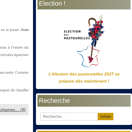
Election !
précédente
précédent
suivante
suivant
 ne se passe.
Jean
tins à l’entrée du
stivales àparesser
s sortir. Certains
L'éléction des pastourelles 2027 se
prépare dès maintenant !
espoir de chauffer
Recherche
es champs… (9)
Valider