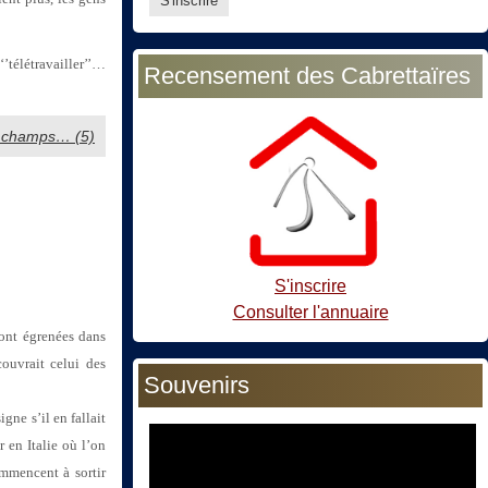
’télétravailler’’…
Recensement des Cabrettaïres
es champs… (5)
S'inscrire
Consulter l'annuaire
sont égrenées dans
ouvrait celui des
Souvenirs
gne s’il en fallait
 en Italie où l’on
mmencent à sortir