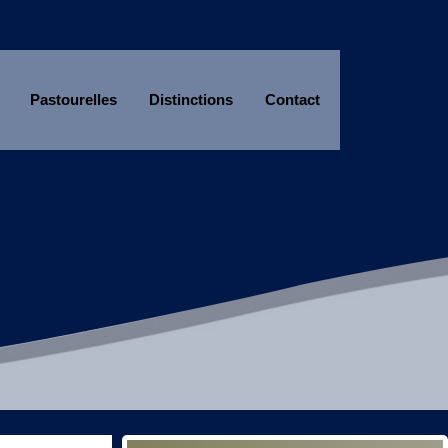
Pastourelles
Distinctions
Contact
Année
Mois
Année
Mois