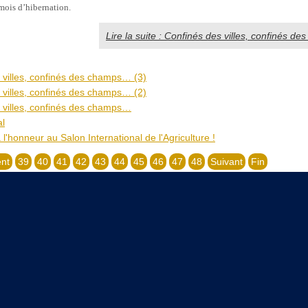
mois d’hibernation.
Lire la suite : Confinés des villes, confinés d
 villes, confinés des champs… (3)
 villes, confinés des champs… (2)
 villes, confinés des champs…
al
l'honneur au Salon International de l'Agriculture !
nt
39
40
41
42
43
44
45
46
47
48
Suivant
Fin