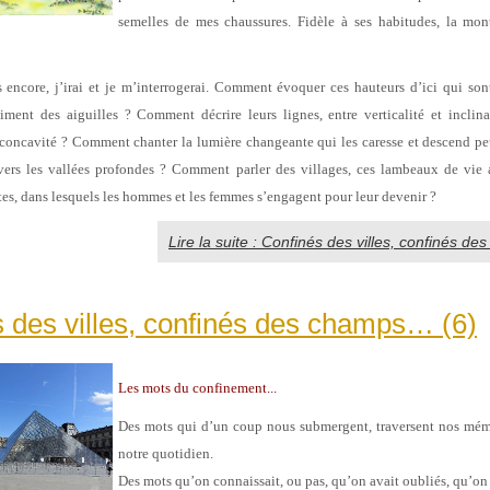
semelles de mes chaussures. Fidèle à ses habitudes, la mon
s encore, j’irai et je m’interrogerai. Comment évoquer ces hauteurs d’ici qui son
ment des aiguilles ? Comment décrire leurs lignes, entre verticalité et inclin
 concavité ? Comment chanter la lumière changeante qui les caresse et descend pe
 vers les vallées profondes ? Comment parler des villages, ces lambeaux de vie 
tes, dans lesquels les hommes et les femmes s’engagent pour leur devenir ?
Lire la suite : Confinés des villes, confinés d
 des villes, confinés des champs… (6)
Les mots du confinement...
Des mots qui d’un coup nous submergent, traversent nos mémo
notre quotidien.
Des mots qu’on connaissait, ou pas, qu’on avait oubliés, qu’on