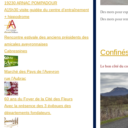
19230 ARNAC POMPADOUR
A15h30 visite guidée du centre d’entraînement
Des mots pour espér
+ hippodrome
Des mots pour rem
25
Aoû
Rencontre estivale des anciens présidents des
amicales aveyronnaises
Confinés
Cabrespines
09
Oct
Le bon côté du 
Marché des Pays de l’Aveyron
rue l'Aubrac
21
Nov
60 ans du Foyer de la Cité des Fleurs
Avec la présence des 3 évêques des
départements fondateurs.
20
Mar