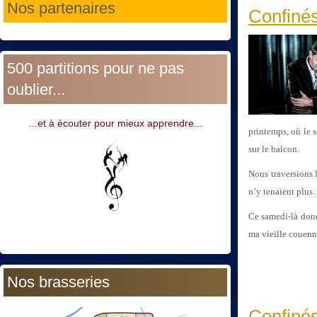
Nos partenaires
Confinés
500 partitions pour ne pas
oublier...
...et à écouter pour mieux apprendre...
printemps, où le 
sur le balcon.
Nous traversions 
n’y tenaient plus.
Ce samedi-là donc
ma vieille couenne
Nos brasseries
Confinés