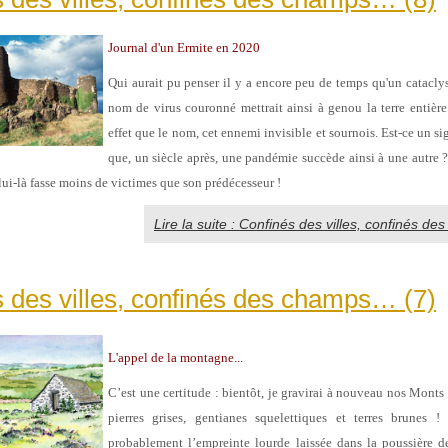
Journal d'un Ermite en 2020
Qui aurait pu penser il y a encore peu de temps qu'un cataclys
nom de virus couronné mettrait ainsi à genou la terre entière. 
effet que le nom, cet ennemi invisible et sournois. Est-ce un s
que, un siècle après, une pandémie succède ainsi à une autre ?
elui-là fasse moins de victimes que son prédécesseur !
Lire la suite : Confinés des villes, confinés d
 des villes, confinés des champs… (7)
L'appel de la montagne...
C’est une certitude : bientôt, je gravirai à nouveau nos Monts
pierres grises, gentianes squelettiques et terres brunes !
probablement l’empreinte lourde laissée dans la poussière de