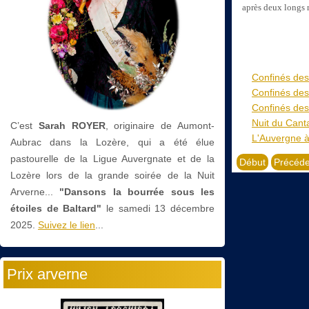
après deux longs 
Confinés des
Confinés des
Confinés des
Nuit du Cant
C’est
Sarah ROYER
, originaire de Aumont-
L'Auvergne à 
Aubrac dans la Lozère, qui a été élue
pastourelle de la Ligue Auvergnate et de la
Début
Précéde
Lozère lors de la grande soirée de la Nuit
Arverne...
"Dansons la bourrée sous les
étoiles de Baltard"
le
samedi 13 décembre
2025.
Suivez le lien
...
Prix arverne