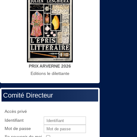
PRIX ARVERNE 2026
Editions le dilettante
Comité Directeur
Accès privé
Identifiant
Mot de passe
Se souvenir de moi