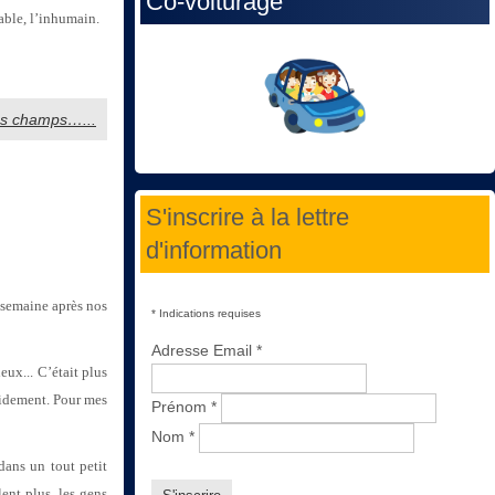
Co-voiturage
able, l’inhumain.
 des champs…...
S'inscrire à la lettre
d'information
semaine après nos
*
Indications requises
Adresse Email
*
eux... C’était plus
pidement. Pour mes
Prénom
*
Nom
*
dans un tout petit
lent plus, les gens