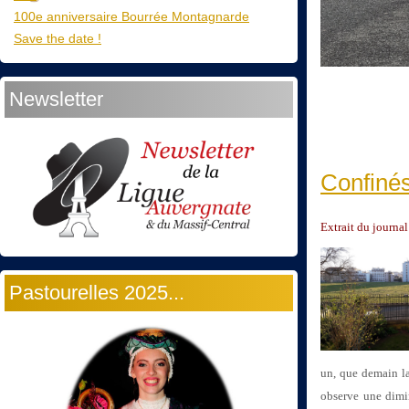
100e anniversaire Bourrée Montagnarde
Save the date !
Newsletter
Confinés
Extrait du journal
Pastourelles 2025...
un, que demain la
observe une dimi