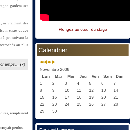
tagne gardera ses
t, ni vraiment des
Plongez au cœur du stage
aison, entre douce
u à peu suivant la
accrochés au plus
Calendrier
es champs… (7)
Novembre 2038
Lun
Mar
Mer
Jeu
Ven
Sam
Dim
1
2
3
4
5
6
7
8
9
10
11
12
13
14
15
16
17
18
19
20
21
22
23
24
25
26
27
28
29
30
ires, remplissent
 croyait perdus.