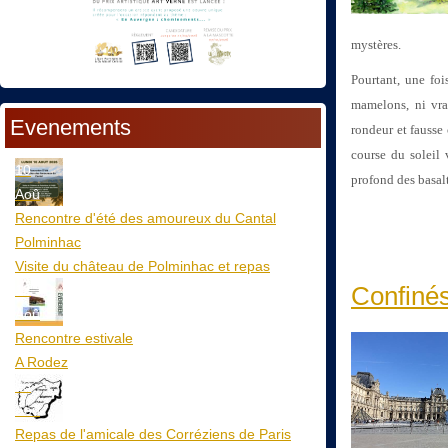
mystères.
Pourtant, une foi
mamelons, ni vrai
Evenements
rondeur et fausse
course du soleil
10
profond des basal
Aoû
Rencontre d'été des amoureux du Cantal
Polminhac
Visite du château de Polminhac et repas
Confinés
12
Aoû
Rencontre estivale
A Rodez
23
Aoû
Repas de l'amicale des Corréziens de Paris