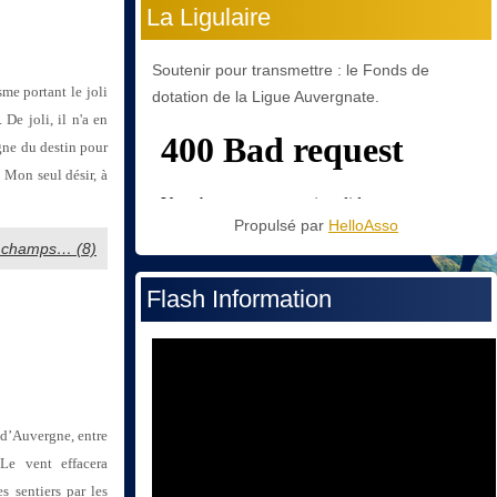
La Ligulaire
Soutenir pour transmettre : le Fonds de
me portant le joli
dotation de la Ligue Auvergnate.
De joli, il n'a en
igne du destin pour
 Mon seul désir, à
Propulsé par
HelloAsso
es champs… (8)
Flash Information
 d’Auvergne, entre
 Le vent effacera
s sentiers par les