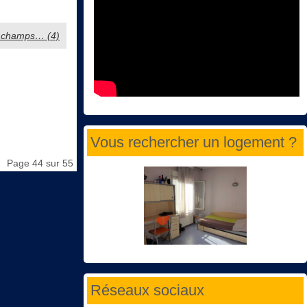
es champs… (4)
Vous rechercher un logement ?
Page 44 sur 55
Réseaux sociaux