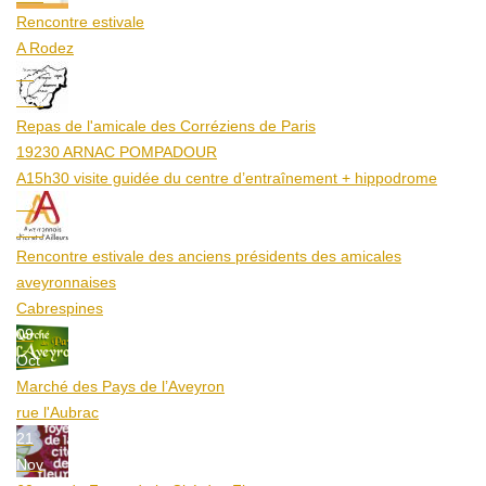
Rencontre estivale
A Rodez
23
Aoû
Repas de l'amicale des Corréziens de Paris
19230 ARNAC POMPADOUR
A15h30 visite guidée du centre d’entraînement + hippodrome
25
Aoû
Rencontre estivale des anciens présidents des amicales
aveyronnaises
Cabrespines
09
Oct
Marché des Pays de l’Aveyron
rue l'Aubrac
21
Nov