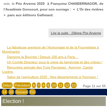
voix, le
Prix Arverne 2025
à
Françoise CHANDERNAGOR, de
l’Académie Goncourt, pour son ouvrage : « L’Or des rivières
» paru aux éditions Gallimard.
Lire la suite : 19ème Prix Arverne
La fabuleuse aventure de l’Aumonaise et de la Fournelaise à
Montmartre
Dansons la Bourrée ! Depuis 100 ans à Paris…
Un Comité Directeur sous le signe du bénévolat et des crêpes !
Rencontre amicale des Trois Paroisses ; Aveyron, Cantal,
Lozère.
Salon de l’agriculture 2025 : Nos départements à l’honneur !
Début
Précédent
6
7
8
9
10
11
12
13
Page 11 sur 55
14
15
Suivant
Fin
Election !