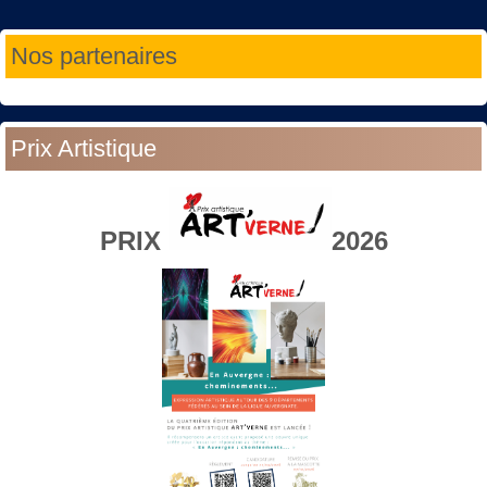
Année
Mois
Année
Mois
Nos partenaires
précédente
précédent
suivante
suivant
Prix Artistique
PRIX
2026