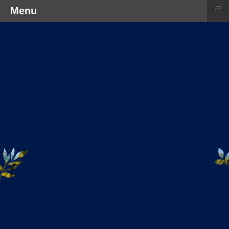
≡
Menu