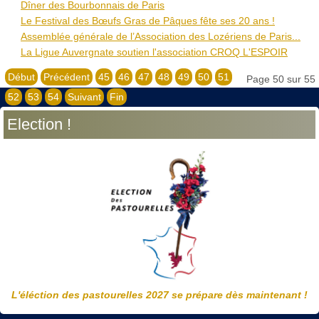
Dîner des Bourbonnais de Paris
Le Festival des Bœufs Gras de Pâques fête ses 20 ans !
Assemblée générale de l’Association des Lozériens de Paris...
La Ligue Auvergnate soutien l'association CROQ L'ESPOIR
Début
Précédent
45
46
47
48
49
50
51
Page 50 sur 55
52
53
54
Suivant
Fin
Election !
L'éléction des pastourelles 2027 se prépare dès maintenant !