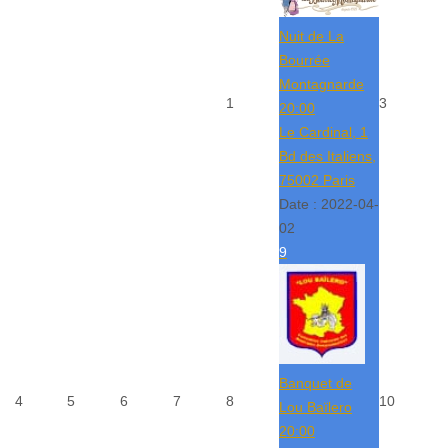
Nuit de La
Bourrée
Montagnarde
1
3
20:00
Le Cardinal, 1
Bd des Italiens,
75002 Paris
Date :
2022-04-
02
9
Banquet de
4
5
6
7
8
10
Lou Baïlero
20:00