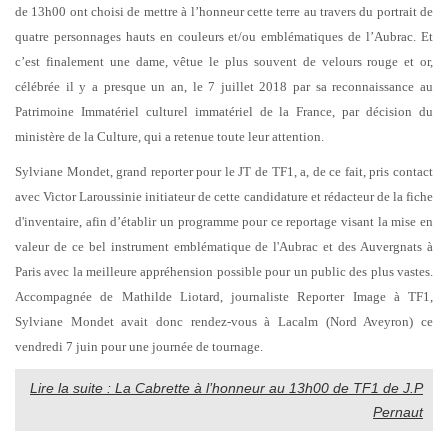
de 13h00 ont choisi de mettre à l’honneur cette terre au travers du portrait de
quatre personnages hauts en couleurs et/ou emblématiques de l’Aubrac. Et
c’est finalement une dame, vêtue le plus souvent de velours rouge et or,
célébrée il y a presque un an, le 7 juillet 2018 par sa reconnaissance au
Patrimoine Immatériel culturel immatériel de la France, par décision du
ministère de la Culture, qui a retenue toute leur attention.
Sylviane Mondet, grand reporter pour le JT de TF1, a, de ce fait, pris contact
avec Victor Laroussinie initiateur de cette candidature et rédacteur de la fiche
d'inventaire, afin d’établir un programme pour ce reportage visant la mise en
valeur de ce bel instrument emblématique de l'Aubrac et des Auvergnats à
Paris avec la meilleure appréhension possible pour un public des plus vastes.
Accompagnée de Mathilde Liotard, journaliste Reporter Image à TF1,
Sylviane Mondet avait donc rendez-vous à Lacalm (Nord Aveyron) ce
vendredi 7 juin pour une journée de tournage.
Lire la suite : La Cabrette à l’honneur au 13h00 de TF1 de J.P
Pernaut