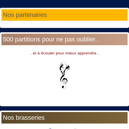
Année
Mois
Année
Mois
Nos partenaires
précédente
précédent
suivante
suivant
500 partitions pour ne pas oublier...
...et à écouter pour mieux apprendre...
Nos brasseries