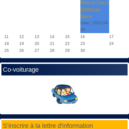
Hôtel du Parc à
Nogent sur
Marne
Date :
2022-04-
09
11
12
13
14
15
16
17
18
19
20
21
22
23
24
25
26
27
28
29
30
Co-voiturage
S'inscrire à la lettre d'information