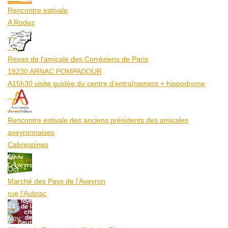
Rencontre estivale
A Rodez
23
Aoû
Repas de l'amicale des Corréziens de Paris
19230 ARNAC POMPADOUR
A15h30 visite guidée du centre d’entraînement + hippodrome
25
Aoû
Rencontre estivale des anciens présidents des amicales
aveyronnaises
Cabrespines
09
Oct
Marché des Pays de l’Aveyron
rue l'Aubrac
21
Nov