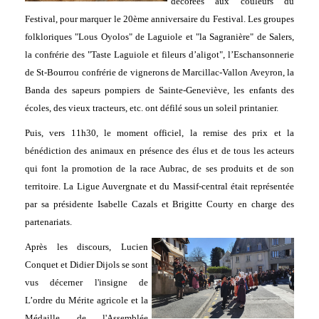
décorées aux couleurs du
Festival, pour marquer le 20ème anniversaire du Festival. Les groupes
folkloriques "Lous Oyolos" de Laguiole et "la Sagranière" de Salers,
la confrérie des "Taste Laguiole et fileurs d’aligot", l’Eschansonnerie
de St-Bourrou confrérie de vignerons de Marcillac-Vallon Aveyron, la
Banda des sapeurs pompiers de Sainte-Geneviève, les enfants des
écoles, des vieux tracteurs, etc. ont défilé sous un soleil printanier.
Puis, vers 11h30, le moment officiel, la remise des prix et la
bénédiction des animaux en présence des élus et de tous les acteurs
qui font la promotion de la race Aubrac, de ses produits et de son
territoire. La Ligue Auvergnate et du Massif-central était représentée
par sa présidente Isabelle Cazals et Brigitte Courty en charge des
partenariats.
Après les discours, Lucien
Conquet et Didier Dijols se sont
vus décerner l'insigne de
L’ordre du Mérite agricole et la
Médaille de l'Assemblée