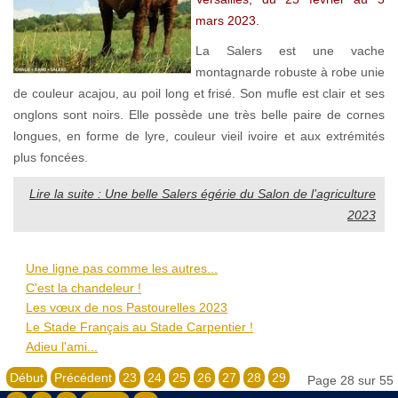
mars 2023.
La Salers est une vache
montagnarde robuste à robe unie
de couleur acajou, au poil long et frisé. Son mufle est clair et ses
onglons sont noirs. Elle possède une très belle paire de cornes
longues, en forme de lyre, couleur vieil ivoire et aux extrémités
plus foncées.
Lire la suite : Une belle Salers égérie du Salon de l’agriculture
2023
Une ligne pas comme les autres...
C'est la chandeleur !
Les vœux de nos Pastourelles 2023
Le Stade Français au Stade Carpentier !
Adieu l'ami...
Début
Précédent
23
24
25
26
27
28
29
Page 28 sur 55