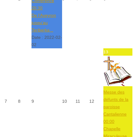
Conférence
20:30
De l’Aveyron
jusqu’au
Teriberka...
Date :
2022-02-
02
13
Messe des
défunts de la
7
8
9
10
11
12
paroisse
Cantalienne
00:00
Chapelle
Miraculeuse