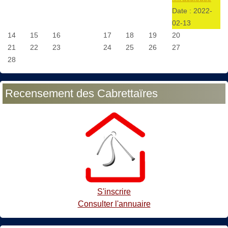
Date :
2022-
02-13
14
15
16
17
18
19
20
21
22
23
24
25
26
27
28
Recensement des Cabrettaïres
S'inscrire
Consulter l'annuaire