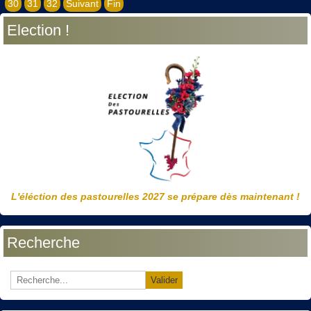
30
31
32
Suivant
Fin
Election !
L'éléction des pastourelles 2027 se prépare dès maintenant !
Recherche
Valider