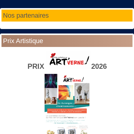
Année
Mois
Année
Mois
Nos partenaires
précédente
précédent
suivante
suivant
Prix Artistique
PRIX
2026