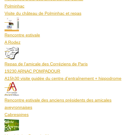
Polminhac
Visite du château de Polminhac et repas
12
Aoû
Rencontre estivale
A Rodez
23
Aoû
Repas de l'amicale des Corréziens de Paris
19230 ARNAC POMPADOUR
A15h30 visite guidée du centre d’entraînement + hippodrome
25
Aoû
Rencontre estivale des anciens présidents des amicales
aveyronnaises
Cabrespines
09
Oct