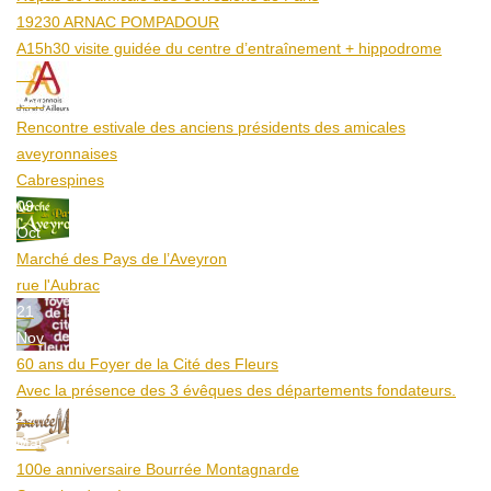
19230 ARNAC POMPADOUR
A15h30 visite guidée du centre d’entraînement + hippodrome
25
Aoû
Rencontre estivale des anciens présidents des amicales
aveyronnaises
Cabrespines
09
Oct
Marché des Pays de l’Aveyron
rue l'Aubrac
21
Nov
60 ans du Foyer de la Cité des Fleurs
Avec la présence des 3 évêques des départements fondateurs.
20
Mar
100e anniversaire Bourrée Montagnarde