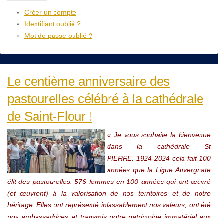
Créer un compte
Identifiant oublié ?
Mot de passe oublié ?
Le centième anniversaire des
pastourelles célébré à la cathédrale
de Saint-Flour !
« Je vous souhaite la bienvenue
dans la cathédrale St
PIERRE.
1924-2024 cela fait 100
années que la Ligue Auvergnate
élit des pastourelles. 576 femmes en 100 années qui ont œuvré
(et œuvrent) à la valorisation de nos territoires et de notre
héritage. Elles ont représenté inlassablement nos valeurs, ont été
nos ambassadrices et transmis notre patrimoine immatériel aux