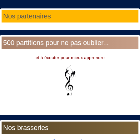
Année
Mois
Année
Mois
Nos partenaires
précédente
précédent
suivante
suivant
500 partitions pour ne pas oublier...
...et à écouter pour mieux apprendre...
Nos brasseries