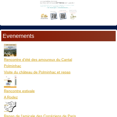
Evenements
10
Aoû
Rencontre d'été des amoureux du Cantal
Polminhac
Visite du château de Polminhac et repas
12
Aoû
Rencontre estivale
A Rodez
23
Aoû
Repas de l'amicale des Corréziens de Paris