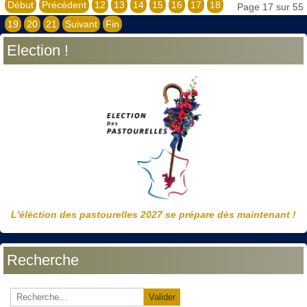
Début
Précédent
12
13
14
15
16
17
18
Page 17 sur 55
19
20
21
Suivant
Fin
Election !
L'éléction des pastourelles 2027 se prépare dès maintenant !
Recherche
Valider