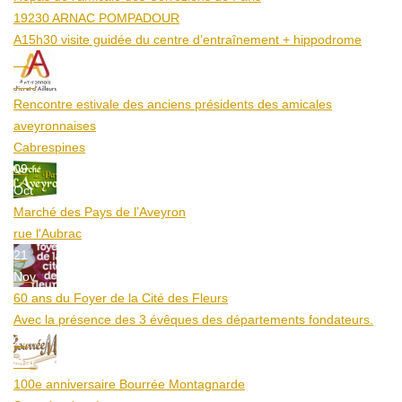
19230 ARNAC POMPADOUR
A15h30 visite guidée du centre d’entraînement + hippodrome
25
Aoû
Rencontre estivale des anciens présidents des amicales
aveyronnaises
Cabrespines
09
Oct
Marché des Pays de l’Aveyron
rue l'Aubrac
21
Nov
60 ans du Foyer de la Cité des Fleurs
Avec la présence des 3 évêques des départements fondateurs.
20
Mar
100e anniversaire Bourrée Montagnarde