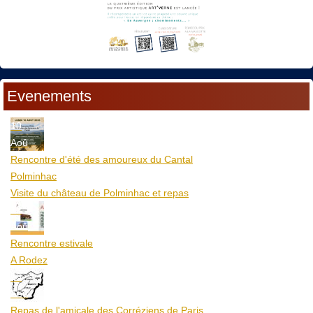
Evenements
10
Aoû
Rencontre d'été des amoureux du Cantal
Polminhac
Visite du château de Polminhac et repas
12
Aoû
Rencontre estivale
A Rodez
23
Aoû
Repas de l'amicale des Corréziens de Paris