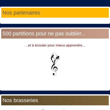
Année
Mois
Année
Mois
Nos partenaires
précédente
précédent
suivante
suivant
500 partitions pour ne pas oublier...
...et à écouter pour mieux apprendre...
Nos brasseries