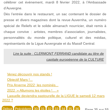
célébrer cet évènement, mardi 8 février 2022, à l’Ambassade
d’Auvergne.
Dès l’entrée dans le restaurant, un sac contenant le dossier de
presse et divers magazines dont la revue Auvernha, un numéro
spécial de Reliefs et le solide almanach nourricier, était remis à
chaque convive : artistes, membres d’association, journalistes,
personnalités du monde politique, culturel et des médias,
représentants de la Ligue Auvergnate et du Massif Central.
Lire la suite : CLERMONT FERRAND candidate au titre de
capitale européenne de la CULTURE
Venez découvrir nos stands !
Objectif Mars !...
Prix Arverne 2022; les nominés...
2022 :« Allumons les étoiles !… »
Laquelle deviendra pastourelle de la LIGUE le samedi 12 mars
2022 ?
Début
Précédent
30
31
32
33
34
35
36
Page 35 sur 55