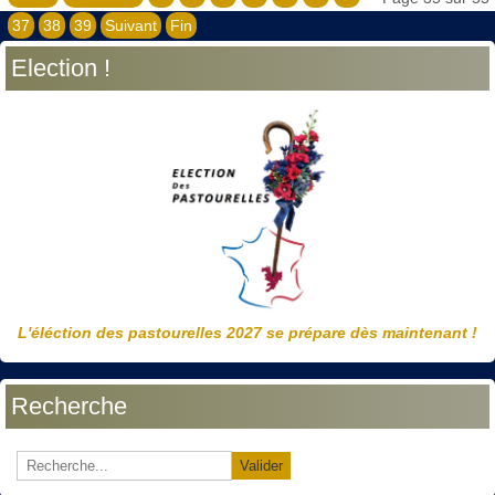
37
38
39
Suivant
Fin
Election !
L'éléction des pastourelles 2027 se prépare dès maintenant !
Recherche
Valider