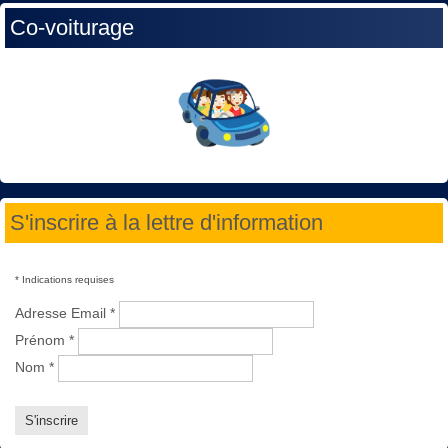
Co-voiturage
S'inscrire à la lettre d'information
*
Indications requises
Adresse Email
*
Prénom
*
Nom
*