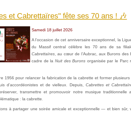
es et Cabrettaïres" fête ses 70 ans ! 🎶
Samedi 18 juillet 2026
A l’occasion de cet anniversaire exceptionnel, la Lig
du Massif central célèbre les 70 ans de sa fili
Cabrettaïres
, au cœur de l’Aubrac, aux Burons des 
cadre de la
Nuit des Burons
organisée par le Parc n
ndre 1956 pour relancer la fabrication de la cabrette et former plusieur
puis d’accordéonistes et de vielleux. Depuis,
Cabrettes et Cabrettaïr
réserver, transmettre et promouvoir notre musique traditionnelle 
ématique : la cabrette.
tons à partager une soirée amicale et exceptionnelle — et bien sûr,