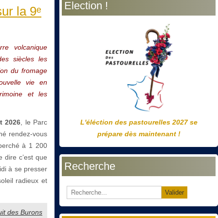
Election !
précédente
précédent
suivante
suivant
ur la 9ᵉ
rre volcanique
es siècles les
tion du fromage
nouvelle vie en
rimoine et les
et 2026
, le Parc
L'éléction des pastourelles 2027 se
nné rendez-vous
prépare dès maintenant !
perché à 1 200
 dire c’est que
Recherche
idi à se presser
leil radieux et
Valider
Nuit des Burons