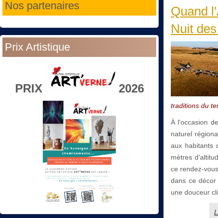
Nos partenaires
Quand l'
Nuit de
Prix Artistique
PRIX
2026
traditions du ter
À l'occasion d
naturel région
aux habitants 
mètres d'altit
ce rendez-vous 
dans ce décor 
une douceur cl
L