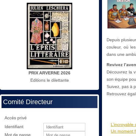
Depuis plusieu
couleur, où les
dans une ambian
Revivez l’ave
Découvrez la v
PRIX ARVERNE 2026
son équipe pour
Editions le dilettante
Suivez, pas à 
Retrouvez égal
Comité Directeur
Accès privé
L’incroyable 
Identifiant
Un moment for
Mot de passe