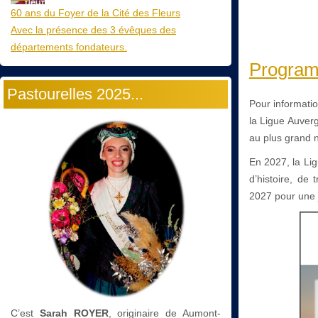
60 ans du Foyer de la Cité des Fleurs
Avec la présence des 3 évêques des
départements fondateurs.
Programm
Pastourelles 2025...
Pour informati
la Ligue Auverg
au plus grand n
En 2027, la Li
d’histoire, de
2027 pour une j
C’est
Sarah ROYER
, originaire de Aumont-