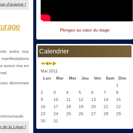
esse d’avance !
turage
Plongez au cœur du stage
Calendrier
ents entre nos
s manifestations
us avons mis en
Mai 2011
rnet.
Lun
Mar
Mer
Jeu
Ven
Sam
Dim
uvez désormais
1
2
3
4
5
6
7
8
9
10
11
12
13
14
15
16
17
18
19
20
21
22
23
24
25
26
27
28
29
e communauté.
30
31
 de la Ligue !