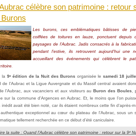
Aubrac célèbre son patrimoine : retour s
s Burons
Les burons, ces emblématiques bâtisses de pie
coiffées de toitures en lauze, ponctuent depuis d
paysages de l'Aubrac. Jadis consacrés à la fabrica
pendant l'estive, ils retrouvent aujourd'hui une 
accueillant des événements qui célèbrent le pat
ritoire.
e la
9ᵉ édition de la Nuit des Burons
organisée le
samedi 18 juill
al de l'Aubrac et la Ligue Auvergnate et du Massif central avaient do
de l'Aubrac, aux vacanciers et aux visiteurs au
Buron des Boules
, 
ude sur la commune d'Argences en Aubrac. Et, le moins que l’on puisse
inédit avait été bien noté, car ils étaient nombreux cette fin d‘après-m
authentique exceptionnel au cœur du plateau de l'Aubrac, sous un so
imatique tellement recherchée en ce début d’été caniculaire.
ire la suite : Quand l'Aubrac célèbre son patrimoine : retour sur la 9ᵉ 