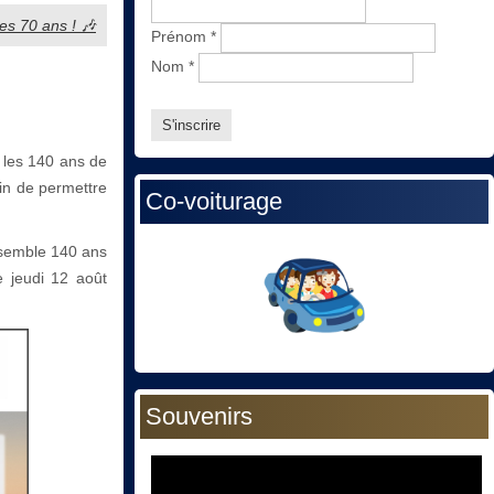
ses 70 ans ! 🎶
Prénom
*
Nom
*
 les 140 ans de
fin de permettre
Co-voiturage
nsemble 140 ans
e jeudi 12 août
Souvenirs