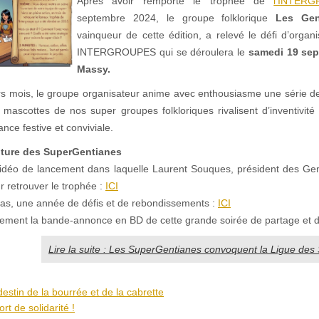
Après avoir remporté le trophée de
l’INTE
septembre 2024, le groupe folklorique
Les Gen
vainqueur de cette édition, a relevé le défi d’organ
INTERGROUPES qui se déroulera le
samedi 19 sep
Massy.
rs mois, le groupe organisateur anime avec enthousiasme une série de
 mascottes de nos super groupes folkloriques rivalisent d’inventivité 
ce festive et conviviale.
nture des SuperGentianes
idéo de lancement dans laquelle Laurent Souques, président des Gen
 retrouver le trophée :
ICI
pas, une année de défis et de rebondissements :
ICI
ement la bande-annonce en BD de cette grande soirée de partage et de 
Lire la suite : Les SuperGentianes convoquent la Ligue des
destin de la bourrée et de la cabrette
t de solidarité !