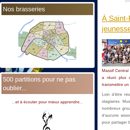
Nos brasseries
À Saint-
jeunesse
Massif Central
a réuni plus 
500 partitions pour ne pas
transmettre un 
oublier...
Loin d’être ré
stagiaires. Mu
...et à écouter pour mieux apprendre...
nombreux group
d’aucune assoc
pour partager b