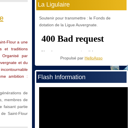
La Ligulaire
ne
Soutenir pour transmettre : le Fonds de
dotation de la Ligue Auvergnate.
aint-Flour a une
 et traditions
. Organisé par
Propulsé par
HelloAsso
Auvergnate et du
 incontournable
Flash Information
ême ambition :
 générations de
res, membres de
 faisant partie
 de Saint-Flour