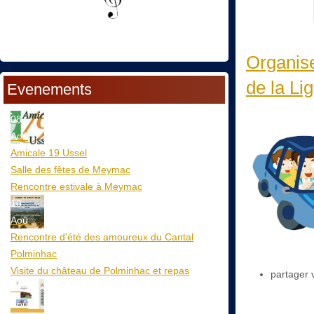
Organise
de la Lig
Evenements
08
Aoû
Amicale 19 Ussel
Salle des fêtes de Meymac
Rencontre estivale à Meymac
10
Aoû
Rencontre d'été des amoureux du Cantal
Polminhac
Visite du château de Polminhac et repas
partager 
12
Aoû