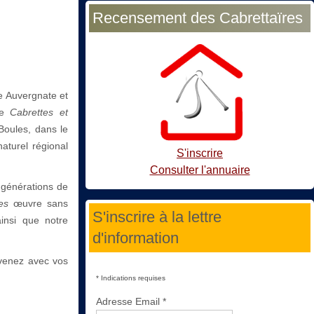
Recensement des Cabrettaïres
ue Auvergnate et
ale
Cabrettes et
Boules, dans le
aturel régional
S'inscrire
Consulter l'annuaire
s générations de
es
œuvre sans
S'inscrire à la lettre
ainsi que notre
d'information
 venez avec vos
*
Indications requises
Adresse Email
*