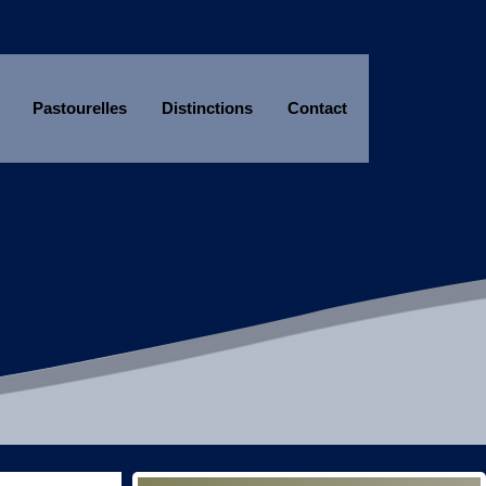
Pastourelles
Distinctions
Contact
Année
Mois
Année
Mois