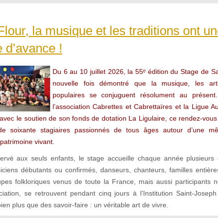
Flour, la musique et les traditions ont u
 d’avance !
Du 6 au 10 juillet 2026, la 55ᵉ édition du Stage de S
nouvelle fois démontré que la musique, les arts
populaires se conjuguent résolument au présent
l’association Cabrettes et Cabrettaïres et la Ligue 
 avec le soutien de son fonds de dotation La Ligulaire, ce rendez-vous
de soixante stagiaires passionnés de tous âges autour d’une m
patrimoine vivant.
servé aux seuls enfants, le stage accueille chaque année plusieurs
siciens débutants ou confirmés, danseurs, chanteurs, familles entiè
es folkloriques venus de toute la France, mais aussi participants ne
iation, se retrouvent pendant cinq jours à l’Institution Saint-Joseph
ien plus que des savoir-faire : un véritable art de vivre.