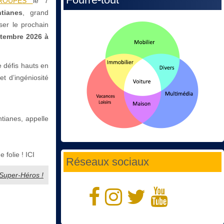
RGROUPES
le 7
tianes
, grand
iser le prochain
tembre 2026 à
 défis hauts en
et d’ingéniosité
tianes, appelle
folie ! ICI
Réseaux sociaux
 Super-Héros !