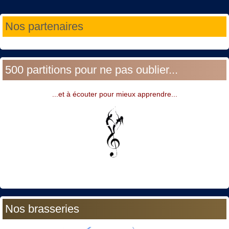
Année
Mois
Année
Mois
Nos partenaires
précédente
précédent
suivante
suivant
500 partitions pour ne pas oublier...
...et à écouter pour mieux apprendre...
Nos brasseries