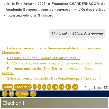
voix, le
Prix Arverne 2025
à
Françoise CHANDERNAGOR, de
l’Académie Goncourt, pour son ouvrage : « L’Or des rivières
» paru aux éditions Gallimard.
Lire la suite : 19ème Prix Arverne
La fabuleuse aventure de l’Aumonaise et de la Fournelaise à
Montmartre
Dansons la Bourrée ! Depuis 100 ans à Paris…
Un Comité Directeur sous le signe du bénévolat et des crêpes !
Rencontre amicale des Trois Paroisses ; Aveyron, Cantal,
Lozère.
Salon de l’agriculture 2025 : Nos départements à l’honneur !
Début
Précédent
6
7
8
9
10
11
12
13
Page 11 sur 55
14
15
Suivant
Fin
Election !