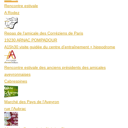
Rencontre estivale
A Rodez
23
Aoû
Repas de l'amicale des Corréziens de Paris
19230 ARNAC POMPADOUR
A15h30 visite guidée du centre d’entraînement + hippodrome
25
Aoû
Rencontre estivale des anciens présidents des amicales
aveyronnaises
Cabrespines
09
Oct
Marché des Pays de l’Aveyron
rue l'Aubrac
21
Nov