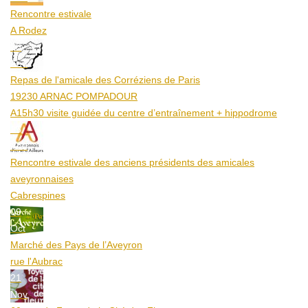
Rencontre estivale
A Rodez
23
Aoû
Repas de l'amicale des Corréziens de Paris
19230 ARNAC POMPADOUR
A15h30 visite guidée du centre d’entraînement + hippodrome
25
Aoû
Rencontre estivale des anciens présidents des amicales
aveyronnaises
Cabrespines
09
Oct
Marché des Pays de l’Aveyron
rue l'Aubrac
21
Nov