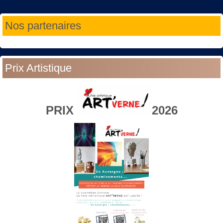
Année
Mois
Année
Mois
Nos partenaires
précédente
précédent
suivante
suivant
Prix Artistique
PRIX
2026