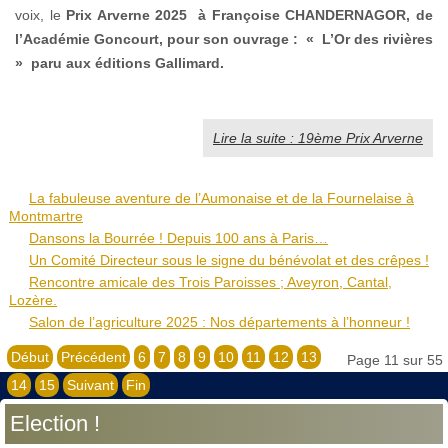
voix, le
Prix Arverne 2025
à
Françoise CHANDERNAGOR, de
l’Académie Goncourt, pour son ouvrage : « L’Or des rivières
» paru aux éditions Gallimard.
Lire la suite : 19ème Prix Arverne
La fabuleuse aventure de l’Aumonaise et de la Fournelaise à
Montmartre
Dansons la Bourrée ! Depuis 100 ans à Paris…
Un Comité Directeur sous le signe du bénévolat et des crêpes !
Rencontre amicale des Trois Paroisses ; Aveyron, Cantal,
Lozère.
Salon de l’agriculture 2025 : Nos départements à l’honneur !
Début
Précédent
6
7
8
9
10
11
12
13
Page 11 sur 55
14
15
Suivant
Fin
Election !