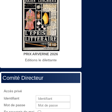
PRIX ARVERNE 2026
Editions le dilettante
Comité Directeur
Accès privé
Identifiant
Mot de passe
Se souvenir de moi