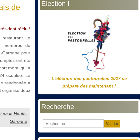
Election !
précédente
précédent
suivante
suivant
ais de
résident réélu !
 restaurant Le
de membres de
te-Garonne pour
comptes ont été
port moral qui a
024 écoulée. Le
L'éléction des pastourelles 2027 se
n de randonnée a
prépare dès maintenant !
et organisé deux
Recherche
t de la Haute-
Garonne
Valider