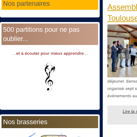
Nos partenaires
Assembl
Toulouse
500 partitions pour ne pas
oublier...
...et à écouter pour mieux apprendre...
déjeuner dansan
organisé sept s
événements au 
Lire la
Nos brasseries