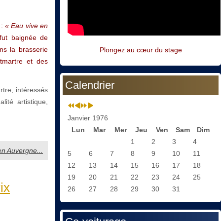
 :
« Eau vive en
 fut baignée de
ns la brasserie
Plongez au cœur du stage
tmartre et des
Calendrier
tre, intéressés
ité artistique,
Janvier 1976
Lun
Mar
Mer
Jeu
Ven
Sam
Dim
1
2
3
4
 en Auvergne...
5
6
7
8
9
10
11
12
13
14
15
16
17
18
19
20
21
22
23
24
25
ix
26
27
28
29
30
31