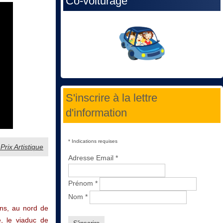
Co-voiturage
S'inscrire à la lettre
d'information
*
Indications requises
rix Artistique
Adresse Email
*
Prénom
*
Nom
*
ans, au nord de
, le viaduc de