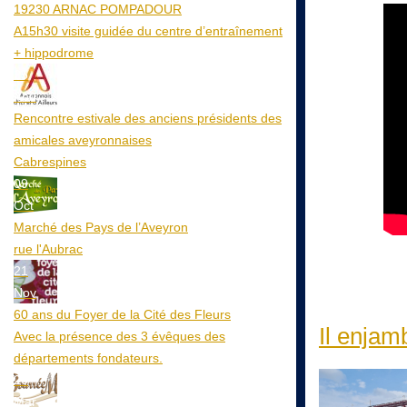
19230 ARNAC POMPADOUR
A15h30 visite guidée du centre d’entraînement
+ hippodrome
25
Aoû
Rencontre estivale des anciens présidents des
amicales aveyronnaises
Cabrespines
09
Oct
Marché des Pays de l’Aveyron
rue l'Aubrac
21
Nov
60 ans du Foyer de la Cité des Fleurs
Il enjam
Avec la présence des 3 évêques des
départements fondateurs.
20
Mar