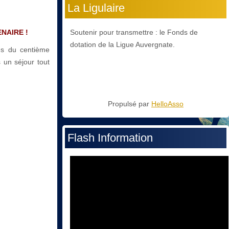
La Ligulaire
ENAIRE !
Soutenir pour transmettre : le Fonds de
dotation de la Ligue Auvergnate.
tés du centième
 un séjour tout
Propulsé par
HelloAsso
Flash Information