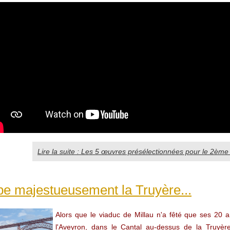
Lire la suite : Les 5 œuvres présélectionnées pour le 2ème P
be majestueusement la Truyère...
Alors que le viaduc de Millau n'a fêté que ses 20 
l'Aveyron, dans le Cantal au-dessus de la Truyère