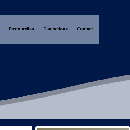
Pastourelles
Distinctions
Contact
Année
Mois
Année
Mois