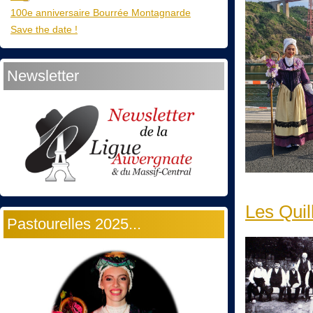
100e anniversaire Bourrée Montagnarde
Save the date !
Newsletter
Les Quill
Pastourelles 2025...