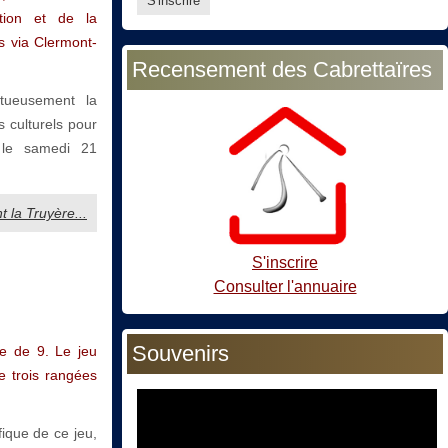
tion et de la
rs via Clermont-
Recensement des Cabrettaïres
tueusement la
 culturels pour
 le samedi 21
 la Truyère...
S'inscrire
Consulter l'annuaire
Souvenirs
le de 9. Le jeu
e trois rangées
fique de ce jeu,