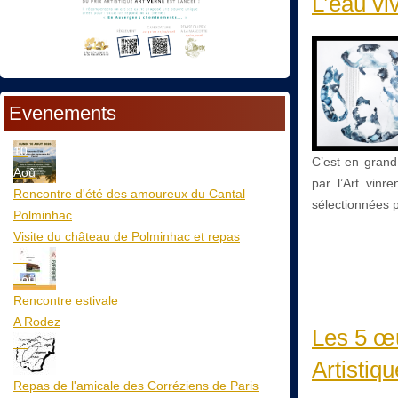
L’eau vi
Evenements
10
C’est en grand
Aoû
par l’Art vinr
Rencontre d'été des amoureux du Cantal
sélectionnées p
Polminhac
Visite du château de Polminhac et repas
12
Aoû
Rencontre estivale
A Rodez
Les 5 œu
23
Artistiqu
Aoû
Repas de l'amicale des Corréziens de Paris