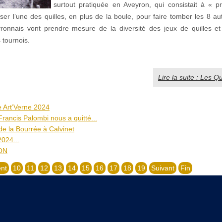
surtout pratiquée en Aveyron, qui consistait à « pr
iliser l’une des quilles, en plus de la boule, pour faire tomber les 8 a
yronnais vont prendre mesure de la diversité des jeux de quilles et d
 tournois.
Lire la suite : Les Qu
ue Art’Verne 2024
rancis Palombi nous a quitté...
de la Bourrée à Calvinet
2024...
ON
nt
10
11
12
13
14
15
16
17
18
19
Suivant
Fin