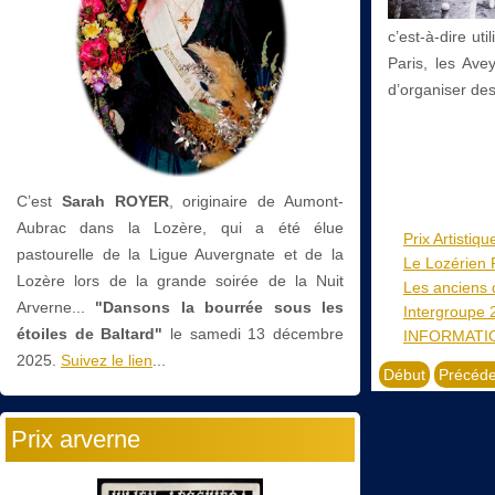
c’est-à-dire ut
Paris, les Ave
d’organiser des
C’est
Sarah ROYER
, originaire de Aumont-
Aubrac dans la Lozère, qui a été élue
Prix Artistiq
pastourelle de la Ligue Auvergnate et de la
Le Lozérien F
Lozère lors de la grande soirée de la Nuit
Les anciens 
Arverne...
"Dansons la bourrée sous les
Intergroupe 
étoiles de Baltard"
le
samedi 13 décembre
INFORMATI
2025.
Suivez le lien
...
Début
Précéde
Prix arverne