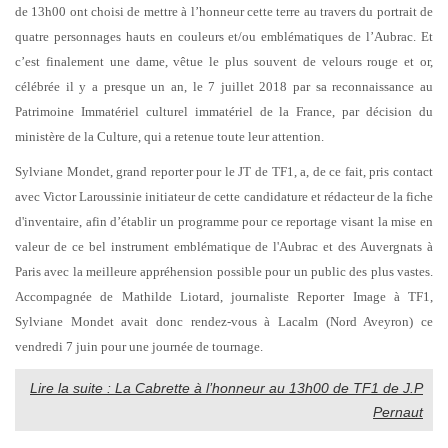
de 13h00 ont choisi de mettre à l’honneur cette terre au travers du portrait de
quatre personnages hauts en couleurs et/ou emblématiques de l’Aubrac. Et
c’est finalement une dame, vêtue le plus souvent de velours rouge et or,
célébrée il y a presque un an, le 7 juillet 2018 par sa reconnaissance au
Patrimoine Immatériel culturel immatériel de la France, par décision du
ministère de la Culture, qui a retenue toute leur attention.
Sylviane Mondet, grand reporter pour le JT de TF1, a, de ce fait, pris contact
avec Victor Laroussinie initiateur de cette candidature et rédacteur de la fiche
d'inventaire, afin d’établir un programme pour ce reportage visant la mise en
valeur de ce bel instrument emblématique de l'Aubrac et des Auvergnats à
Paris avec la meilleure appréhension possible pour un public des plus vastes.
Accompagnée de Mathilde Liotard, journaliste Reporter Image à TF1,
Sylviane Mondet avait donc rendez-vous à Lacalm (Nord Aveyron) ce
vendredi 7 juin pour une journée de tournage.
Lire la suite : La Cabrette à l’honneur au 13h00 de TF1 de J.P
Pernaut