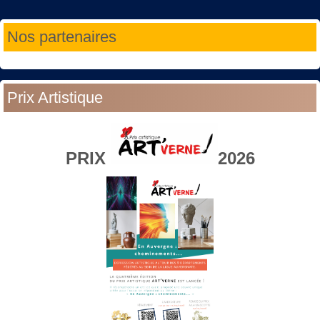
Année
Mois
Année
Mois
Nos partenaires
précédente
précédent
suivante
suivant
Prix Artistique
PRIX
2026