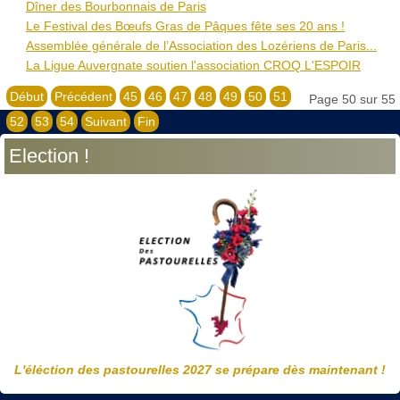
Dîner des Bourbonnais de Paris
Le Festival des Bœufs Gras de Pâques fête ses 20 ans !
Assemblée générale de l’Association des Lozériens de Paris...
La Ligue Auvergnate soutien l'association CROQ L'ESPOIR
Début
Précédent
45
46
47
48
49
50
51
Page 50 sur 55
52
53
54
Suivant
Fin
Election !
L'éléction des pastourelles 2027 se prépare dès maintenant !