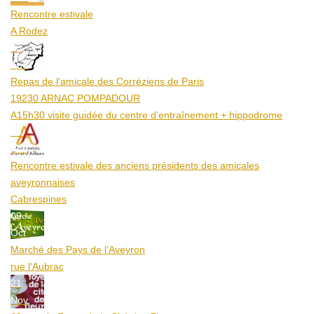
Rencontre estivale
A Rodez
23
Aoû
Repas de l'amicale des Corréziens de Paris
19230 ARNAC POMPADOUR
A15h30 visite guidée du centre d’entraînement + hippodrome
25
Aoû
Rencontre estivale des anciens présidents des amicales
aveyronnaises
Cabrespines
09
Oct
Marché des Pays de l’Aveyron
rue l'Aubrac
21
Nov