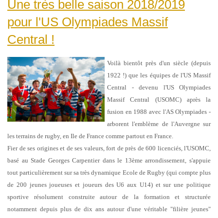
Une très belle saison 2018/2019
pour l'US Olympiades Massif
Central !
Voilà bientôt près d'un siècle (depuis
1922 !) que les équipes de l'US Massif
Central - devenu l'US Olympiades
Massif Central (USOMC) après la
fusion en 1988 avec l'AS Olympiades -
arborent l'emblème de l'Auvergne sur
les terrains de rugby, en Ile de France comme partout en France.
Fier de ses origines et de ses valeurs, fort de près de 600 licenciés, l'USOMC,
basé au Stade Georges Carpentier dans le 13ème arrondissement, s'appuie
tout particulièrement sur sa très dynamique Ecole de Rugby (qui compte plus
de 200 jeunes joueuses et joueurs des U6 aux U14) et sur une politique
sportive résolument construite autour de la formation et structurée
notamment depuis plus de dix ans autour d'une véritable "filière jeunes"