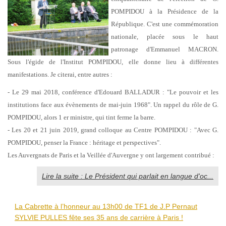
POMPIDOU à la Présidence
de la
République. C'est une commémoration
nationale, placée sous le haut
patronage d'Emmanuel
MACRON.
Sous l'égide de l'Institut POMPIDOU, elle donne lieu à différentes
manifestations. Je
citerai, entre autres :
- Le 29 mai 2018, conférence d'Edouard BALLADUR : "Le pouvoir et les
institutions face aux
évènements de mai-juin 1968". Un rappel du rôle de G.
POMPIDOU, alors 1 er ministre, qui tint ferme
la barre.
- Les 20 et 21 juin 2019, grand colloque au Centre POMPIDOU : "Avec G.
POMPIDOU, penser la
France : héritage et perspectives".
Les Auvergnats de Paris et la Veillée d'Auvergne y ont largement contribué :
Lire la suite : Le Président qui parlait en langue d'oc...
La Cabrette à l’honneur au 13h00 de TF1 de J.P Pernaut
SYLVIE PULLES fête ses 35 ans de carrière à Paris !