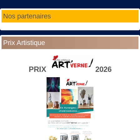
Année
Mois
Année
Mois
Nos partenaires
précédente
précédent
suivante
suivant
Prix Artistique
PRIX
2026