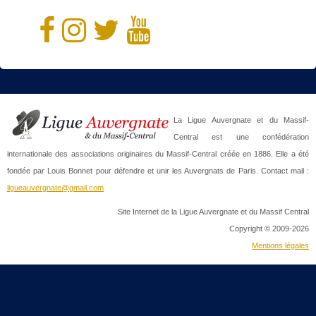
La Ligue Auvergnate et du Massif-
Central est une confédération
internationale des associations originaires du Massif-Central créée en 1886. Elle a été
fondée par Louis Bonnet pour défendre et unir les Auvergnats de Paris. Contact mail :
ligueauvergnate@gmail.com
Site Internet de la Ligue Auvergnate et du Massif Central
Copyright © 2009-2026
Mentions légales