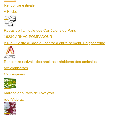
Rencontre estivale
A Rodez
23
Aoû
Repas de l'amicale des Corréziens de Paris
19230 ARNAC POMPADOUR
A15h30 visite guidée du centre d’entraînement + hippodrome
25
Aoû
Rencontre estivale des anciens présidents des amicales
aveyronnaises
Cabrespines
09
Oct
Marché des Pays de l’Aveyron
rue l'Aubrac
21
Nov