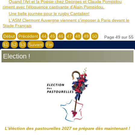
Quand l’Art et la Poésie chez Georges et Claude Pompidou
riment avec l’éloquence captivante d’Alain Pompidou.
Une belle journée pour le rugby Cantalien!
L'ASM Clermont Auvergne viennent s'imposer à Paris devant le
Stade Français
Début
Précédent
44
45
46
47
48
49
50
Page 49 sur 55
51
52
53
Suivant
Fin
Election !
L'éléction des pastourelles 2027 se prépare dès maintenant !