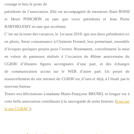
courage et brio le poste de
présidente de l’association. Elle est accompagnée de messieurs Alain ROSSI
et Henri
PONCHON en tant que vices présidents et Jean Pierre
BARTHELEMY en tant que secrétaire.
C’est sur la route des vacances, le 1er aout 2019, que nos deux présidentes ici
en photo, firent
connaissance à Clermont Ferrand, leur permettant, ensemble
d’évoquer quelques projets pour
l’avenir. Notamment, concrètement la mise
en valeur de panneaux réalisés à l’occasion du
40ème anniversaire du
CGHAV d’illustres figures auvergnates d’une part, et des échanges
de
communication accrus sur le WEB d’autre part. Un projet de
renouvellement du site internet du
CGHAV est, d’ores et déjà, à l’étude par le
nouveau bureau.
Toutes nos félicitations à madame Marie-Françoise BRUNEL et longue vie à
cette belle
association contribuant à la sauvegarde de notre histoire. (
Lien sur
le site CGHAV !
)