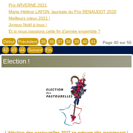
Prix ARVERNE 2021
Marie-Hélène LAFON, lauréate du Prix RENAUDOT 2020
Meilleurs vœux 2021 !
Joyeux Noël à tous !
Et si nous passions cette fin d'année ensemble ?
Début
Précédent
35
36
37
38
39
40
41
Page 40 sur 55
42
43
44
Suivant
Fin
Election !
L'éléction des pastourelles 2027 se prépare dès maintenant !