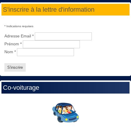
S'inscrire à la lettre d'information
*
Indications requises
Adresse Email
*
Prénom
*
Nom
*
Co-voiturage