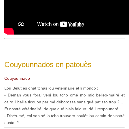
Couyounnados en patouès
Couyounnado
Lou Belut ès onat tchas lou vétérinaïré et li mondo :
- Deman vous forai veni lou tcho omé mo mio belleo-maïré et
calro li bailla ticouon per mé déborossa sans qué patisso trop ?...
Et nostré vétérinaïré, de qualqué biais falourt, dé li respoundré :
- Disés-mé, cal sab sé lo tcho trouvoro soulét lou camin de vostré
oustal ?...