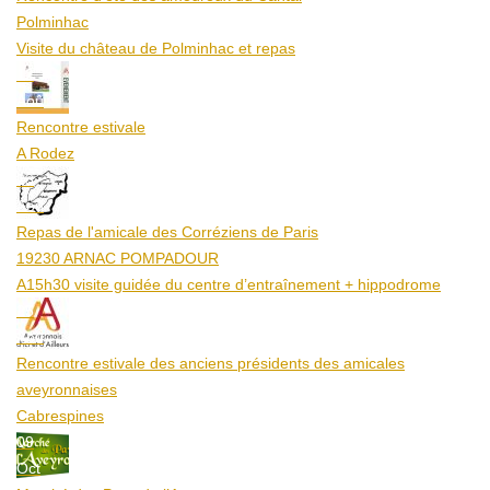
Polminhac
Visite du château de Polminhac et repas
12
Aoû
Rencontre estivale
A Rodez
23
Aoû
Repas de l'amicale des Corréziens de Paris
19230 ARNAC POMPADOUR
A15h30 visite guidée du centre d’entraînement + hippodrome
25
Aoû
Rencontre estivale des anciens présidents des amicales
aveyronnaises
Cabrespines
09
Oct