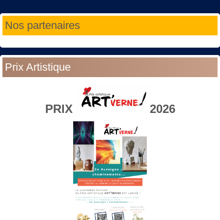
Année
Mois
Année
Mois
Nos partenaires
précédente
précédent
suivante
suivant
Prix Artistique
PRIX
2026