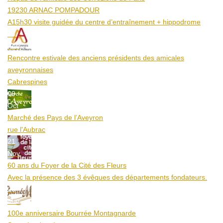
19230 ARNAC POMPADOUR
A15h30 visite guidée du centre d’entraînement + hippodrome
25
Aoû
Rencontre estivale des anciens présidents des amicales
aveyronnaises
Cabrespines
09
Oct
Marché des Pays de l’Aveyron
rue l'Aubrac
21
Nov
60 ans du Foyer de la Cité des Fleurs
Avec la présence des 3 évêques des départements fondateurs.
20
Mar
100e anniversaire Bourrée Montagnarde