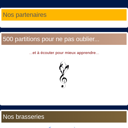
Année
Mois
Année
Mois
Nos partenaires
précédente
précédent
suivante
suivant
500 partitions pour ne pas oublier...
...et à écouter pour mieux apprendre...
Nos brasseries