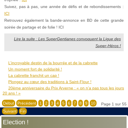
Suivez, pas à pas, une année de défis et de rebondissements :
ICI
Retrouvez également la bande-annonce en BD de cette grande
soirée de partage et de folie ! ICI
Lire la suite : Les SuperGentianes convoquent la Ligue des
Super-Héros !
L’incroyable destin de la bourrée et de la cabrette
Un moment fort de solidarité !
La cabrette franchit un cap !
Plongez au cœur des traditions à Saint-Flour !
20ème anniversaire du Prix Arverne : « on n’a pas tous les jours
20 ans ! »
Début
Précédent
1
2
3
4
5
6
7
8
9
10
Page 1 sur 55
Suivant
Fin
Election !