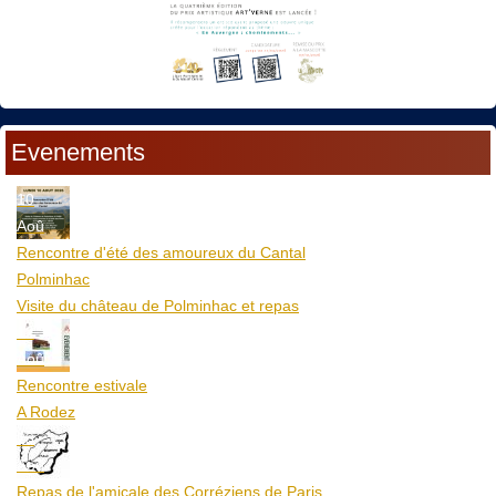
Evenements
10
Aoû
Rencontre d'été des amoureux du Cantal
Polminhac
Visite du château de Polminhac et repas
12
Aoû
Rencontre estivale
A Rodez
23
Aoû
Repas de l'amicale des Corréziens de Paris