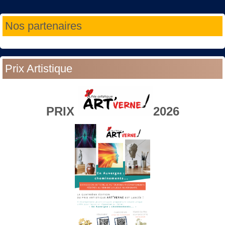
Année
Mois
Année
Mois
Nos partenaires
précédente
précédent
suivante
suivant
Prix Artistique
PRIX
2026