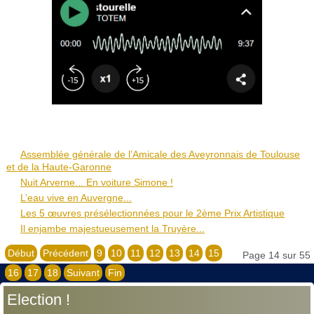
Assemblée générale de l’Amicale des Aveyronnais de Toulouse
et de la Haute-Garonne
Nuit Arverne... En voiture Simone !
L’eau vive en Auvergne...
Les 5 œuvres présélectionnées pour le 2ème Prix Artistique
Il enjambe majestueusement la Truyère...
Début
Précédent
9
10
11
12
13
14
15
Page 14 sur 55
16
17
18
Suivant
Fin
Election !