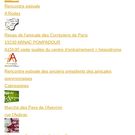
Rencontre estivale
A Rodez
23
Aoû
Repas de l'amicale des Corréziens de Paris
19230 ARNAC POMPADOUR
A15h30 visite guidée du centre d’entraînement + hippodrome
25
Aoû
Rencontre estivale des anciens présidents des amicales
aveyronnaises
Cabrespines
09
Oct
Marché des Pays de l’Aveyron
rue l'Aubrac
21
Nov