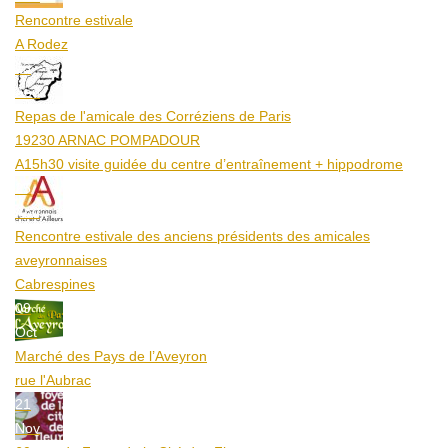
Rencontre estivale
A Rodez
23
Aoû
Repas de l'amicale des Corréziens de Paris
19230 ARNAC POMPADOUR
A15h30 visite guidée du centre d’entraînement + hippodrome
25
Aoû
Rencontre estivale des anciens présidents des amicales
aveyronnaises
Cabrespines
09
Oct
Marché des Pays de l’Aveyron
rue l'Aubrac
21
Nov