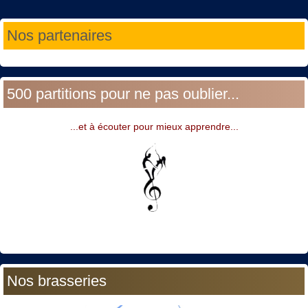
Année
Mois
Année
Mois
Nos partenaires
précédente
précédent
suivante
suivant
500 partitions pour ne pas oublier...
...et à écouter pour mieux apprendre...
Nos brasseries