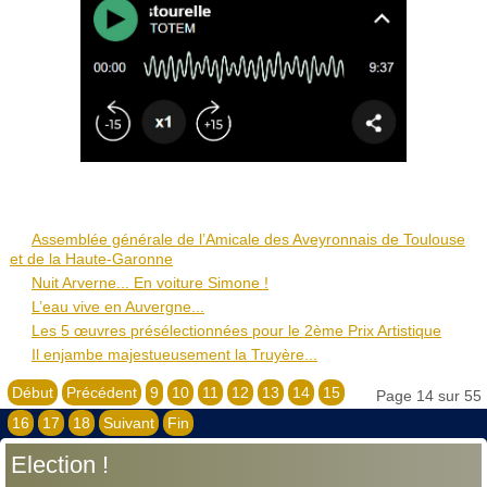
Assemblée générale de l’Amicale des Aveyronnais de Toulouse
et de la Haute-Garonne
Nuit Arverne... En voiture Simone !
L’eau vive en Auvergne...
Les 5 œuvres présélectionnées pour le 2ème Prix Artistique
Il enjambe majestueusement la Truyère...
Début
Précédent
9
10
11
12
13
14
15
Page 14 sur 55
16
17
18
Suivant
Fin
Election !