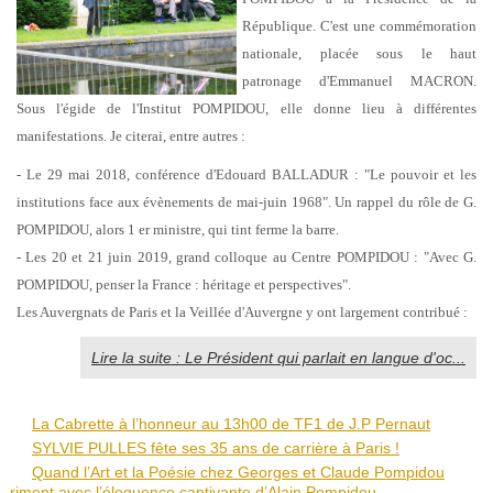
République. C'est une commémoration
nationale, placée sous le haut
patronage d'Emmanuel
MACRON.
Sous l'égide de l'Institut POMPIDOU, elle donne lieu à différentes
manifestations. Je
citerai, entre autres :
- Le 29 mai 2018, conférence d'Edouard BALLADUR : "Le pouvoir et les
institutions face aux
évènements de mai-juin 1968". Un rappel du rôle de G.
POMPIDOU, alors 1 er ministre, qui tint ferme
la barre.
- Les 20 et 21 juin 2019, grand colloque au Centre POMPIDOU : "Avec G.
POMPIDOU, penser la
France : héritage et perspectives".
Les Auvergnats de Paris et la Veillée d'Auvergne y ont largement contribué :
Lire la suite : Le Président qui parlait en langue d'oc...
La Cabrette à l’honneur au 13h00 de TF1 de J.P Pernaut
SYLVIE PULLES fête ses 35 ans de carrière à Paris !
Quand l’Art et la Poésie chez Georges et Claude Pompidou
riment avec l’éloquence captivante d’Alain Pompidou.