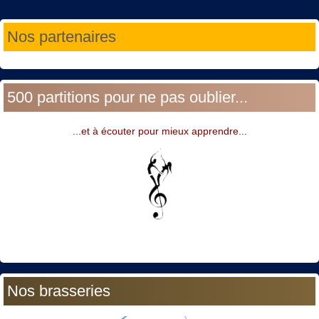
Année
Mois
Année
Mois
Nos partenaires
précédente
précédent
suivante
suivant
500 partitions pour ne pas oublier...
...et à écouter pour mieux apprendre...
Nos brasseries