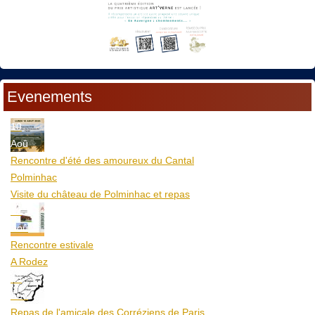
Evenements
10
Aoû
Rencontre d'été des amoureux du Cantal
Polminhac
Visite du château de Polminhac et repas
12
Aoû
Rencontre estivale
A Rodez
23
Aoû
Repas de l'amicale des Corréziens de Paris