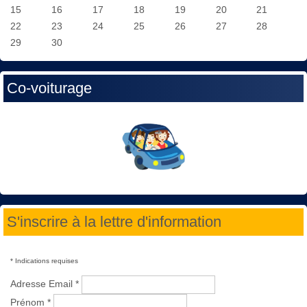
15
16
17
18
19
20
21
22
23
24
25
26
27
28
29
30
Co-voiturage
S'inscrire à la lettre d'information
*
Indications requises
Adresse Email
*
Prénom
*