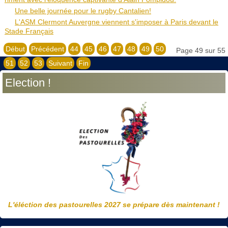
Une belle journée pour le rugby Cantalien!
L'ASM Clermont Auvergne viennent s'imposer à Paris devant le
Stade Français
Début
Précédent
44
45
46
47
48
49
50
Page 49 sur 55
51
52
53
Suivant
Fin
Election !
L'éléction des pastourelles 2027 se prépare dès maintenant !