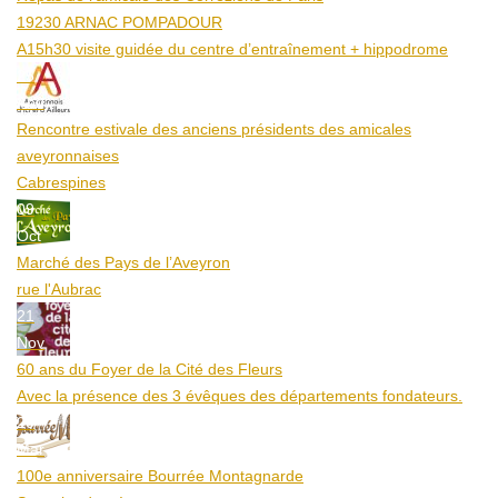
19230 ARNAC POMPADOUR
A15h30 visite guidée du centre d’entraînement + hippodrome
25
Aoû
Rencontre estivale des anciens présidents des amicales
aveyronnaises
Cabrespines
09
Oct
Marché des Pays de l’Aveyron
rue l'Aubrac
21
Nov
60 ans du Foyer de la Cité des Fleurs
Avec la présence des 3 évêques des départements fondateurs.
20
Mar
100e anniversaire Bourrée Montagnarde