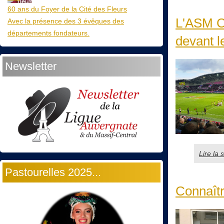
60 ans du Foyer de la Cité des Fleurs
L'ASM C
Avec la présence des 3 évêques des
départements fondateurs.
devant l
Newsletter
Lire la
Pastourelles 2025...
Connaîtr