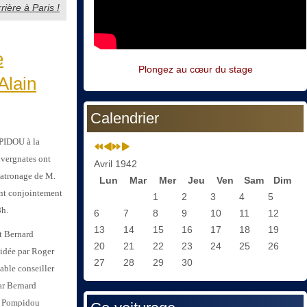
ière à Paris !
e
Plongez au cœur du stage
Alain
Calendrier
MPIDOU à la
uvergnates ont
Avril 1942
patronage de M.
Lun
Mar
Mer
Jeu
Ven
Sam
Dim
nt conjointement
1
2
3
4
5
8h.
6
7
8
9
10
11
12
13
14
15
16
17
18
19
t Bernard
20
21
22
23
24
25
26
sidée par Roger
27
28
29
30
ble conseiller
ar Bernard
s Pompidou