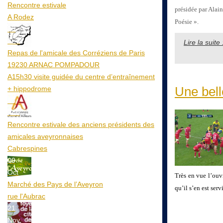
Rencontre estivale
présidée par Ala
A Rodez
Poésie ».
23
Aoû
Lire la suit
Repas de l'amicale des Corréziens de Paris
19230 ARNAC POMPADOUR
A15h30 visite guidée du centre d’entraînement
Une bell
+ hippodrome
25
Aoû
Rencontre estivale des anciens présidents des
amicales aveyronnaises
Cabrespines
09
Oct
Très en vue l’ouvr
Marché des Pays de l’Aveyron
qu’il s’en est ser
rue l'Aubrac
21
Nov