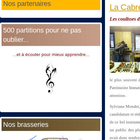
Nos partenaires
La Cabre
Les coulisses 
500 partitions pour ne pas
oublier...
...et à écouter pour mieux apprendre...
le plus souvent d
Patrimoine Immatér
attention.
Sylviane Mondet, g
candidature et réd
de ce bel instrum
Nos brasseries
un public des pl
avait donc rendez