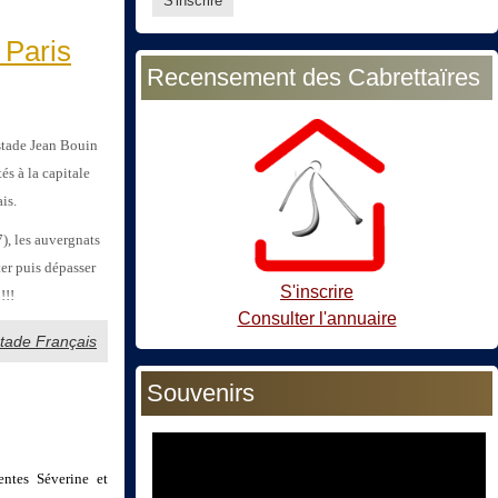
 Paris
Recensement des Cabrettaïres
stade Jean Bouin
és à la capitale
is.
), les auvergnats
er puis dépasser
S'inscrire
!!!
Consulter l'annuaire
Stade Français
Souvenirs
entes Séverine et