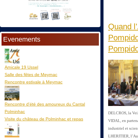
Quand l’
Pompidou
Evenements
Pompido
08
Aoû
Amicale 19 Ussel
Salle des fêtes de Meymac
Rencontre estivale à Meymac
10
Aoû
Rencontre d'été des amoureux du Cantal
Polminhac
DELCROS, la Veill
Visite du château de Polminhac et repas
VIDAL, en partena
12
industriel et sci
Aoû
LHERITIER, l’Aur