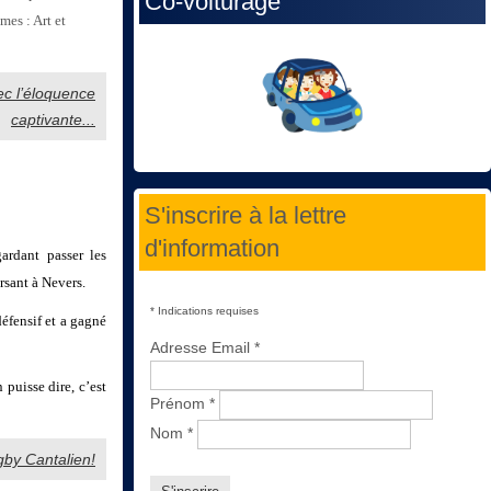
Co-voiturage
es : Art et
ec l’éloquence
captivante...
S'inscrire à la lettre
d'information
ardant passer les
rsant à Nevers.
*
Indications requises
défensif et a gagné
Adresse Email
*
 puisse dire, c’est
Prénom
*
Nom
*
ugby Cantalien!