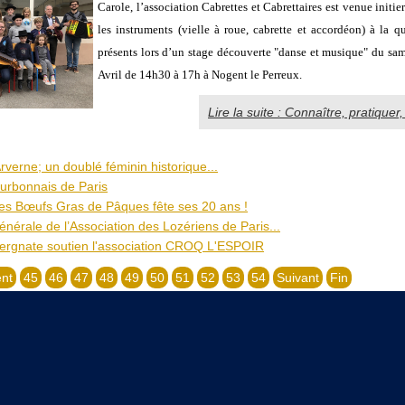
Carole, l’association Cabrettes et Cabrettaires est venue initier
les instruments (vielle à roue, cabrette et accordéon) à la q
présents lors d’un stage découverte "danse et musique" du sa
Avril de 14h30 à 17h à Nogent le Perreux.
Lire la suite : Connaître, pratiquer,
verne; un doublé féminin historique...
urbonnais de Paris
des Bœufs Gras de Pâques fête ses 20 ans !
nérale de l’Association des Lozériens de Paris...
ergnate soutien l'association CROQ L'ESPOIR
nt
45
46
47
48
49
50
51
52
53
54
Suivant
Fin