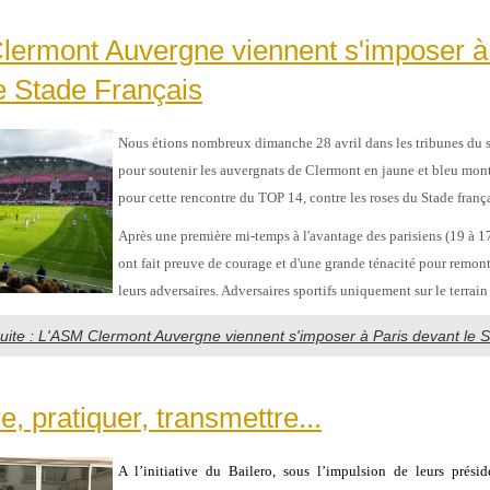
lermont Auvergne viennent s'imposer à
e Stade Français
Nous étions nombreux dimanche 28 avril dans les tribunes du 
pour soutenir les auvergnats de Clermont en jaune et bleu mont
pour cette rencontre du TOP 14, contre les roses du Stade frança
Après une première mi-temps à l'avantage des parisiens (19 à 17
ont fait preuve de courage et d'une grande ténacité pour remont
leurs adversaires. Adversaires sportifs uniquement sur le terrain 
 suite : L'ASM Clermont Auvergne viennent s'imposer à Paris devant le 
e, pratiquer, transmettre...
A l’initiative du Bailero, sous l’impulsion de leurs présid