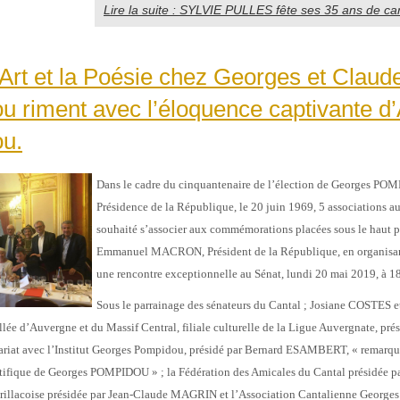
Lire la suite : SYLVIE PULLES fête ses 35 ans de carr
Art et la Poésie chez Georges et Claud
 riment avec l’éloquence captivante d’
u.
Dans le cadre du cinquantenaire de l’élection de Georges PO
Présidence de la République, le 20 juin 1969, 5 associations a
souhaité s’associer aux commémorations placées sous le haut 
Emmanuel MACRON, Président de la République, en organisa
une rencontre exceptionnelle au Sénat, lundi 20 mai 2019, à 1
Sous le parrainage des sénateurs du Cantal ; Josiane COSTES e
ée d’Auvergne et du Massif Central, filiale culturelle de la Ligue Auvergnate, pré
riat avec l’Institut Georges Pompidou, présidé par Bernard ESAMBERT, « remarqua
entifique de Georges POMPIDOU » ; la Fédération des Amicales du Cantal présidée p
illacoise présidée par Jean-Claude MAGRIN et l’Association Cantalienne George