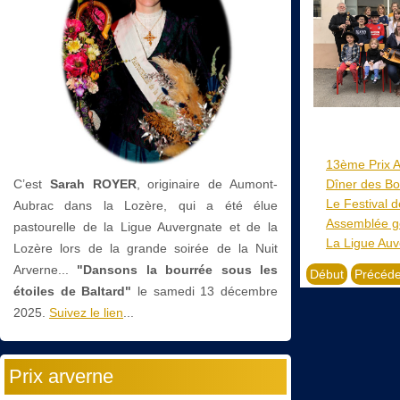
13ème Prix Ar
C’est
Sarah ROYER
, originaire de Aumont-
Dîner des Bo
Le Festival 
Aubrac dans la Lozère, qui a été élue
Assemblée gé
pastourelle de la Ligue Auvergnate et de la
La Ligue Auv
Lozère lors de la grande soirée de la Nuit
Arverne...
"Dansons la bourrée sous les
Début
Précéde
étoiles de Baltard"
le
samedi 13 décembre
2025.
Suivez le lien
...
Prix arverne