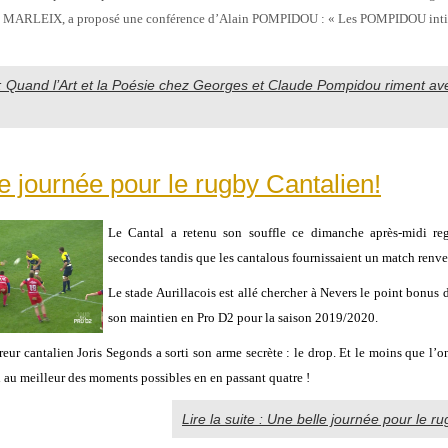
in MARLEIX, a proposé une conférence d’Alain POMPIDOU : « Les POMPIDOU intim
e : Quand l’Art et la Poésie chez Georges et Claude Pompidou riment av
e journée pour le rugby Cantalien!
Le Cantal a retenu son souffle ce dimanche après-midi reg
secondes tandis que les cantalous fournissaient un match renve
Le stade Aurillacois est allé chercher à Nevers le point bonus 
son maintien en Pro D2 pour la saison 2019/2020.
eur cantalien Joris Segonds a sorti son arme secrète : le drop. Et le moins que l’on
vi au meilleur des moments possibles en en passant quatre !
Lire la suite : Une belle journée pour le r