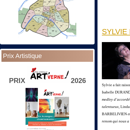
SYLVIE P
Prix Artistique
PRIX
2026
Sylvie a fait rai
Isabelle DURAN
medley d’accordé
talentueux
, Lin
BARBELIVIEN
e
renom qui nous a o