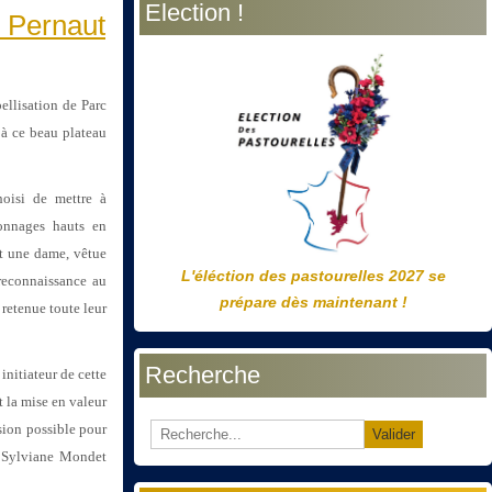
Election !
précédente
précédent
suivante
suivant
P Pernaut
bellisation de Parc
 à ce beau plateau
oisi de mettre à
sonnages hauts en
nt une dame, vêtue
L'éléction des pastourelles 2027 se
 reconnaissance au
prépare dès maintenant !
 retenue toute leur
Recherche
initiateur de cette
t la mise en valeur
sion possible pour
Valider
, Sylviane Mondet