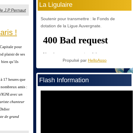
La Ligulaire
de J.P Pernaut
Soutenir pour transmettre : le Fonds de
dotation de la Ligue Auvergnate.
ris !
a Capitale pour
nd plaisir de ses
Propulsé par
HelloAsso
 bien qu’ils
Flash Information
 à 17 heures que
s nombreux amis :
 VIGNI
avec un
ariste chanteur
 Didier
te de grand