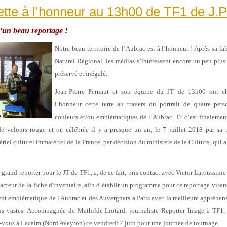
tte à l’honneur au 13h00 de TF1 de J.
d’un beau reportage !
Notre beau territoire de l’Aubrac est à l’honneur ! Après sa la
Naturel Régional, les médias s’intéressent encore un peu plus
préservé et inégalé.
Jean-Pierre Pernaut et son équipe du JT de 13h00 ont ch
l’honneur cette terre au travers du portrait de quatre per
couleurs et/ou emblématiques de l’Aubrac. Et c’est finaleme
e velours rouge et or, célébrée il y a presque un an, le 7 juillet 2018 par sa
iel culturel immatériel de la France, par décision du ministère de la Culture, qui a
rand reporter pour le JT de TF1, a, de ce fait, pris contact avec Victor Laroussinie 
acteur de la fiche d'inventaire, afin d’établir un programme pour ce reportage visan
ent emblématique de l'Aubrac et des Auvergnats à Paris avec la meilleure appréhen
us vastes. Accompagnée de Mathilde Liotard, journaliste Reporter Image à TF1
-vous à Lacalm (Nord Aveyron) ce vendredi 7 juin pour une journée de tournage.