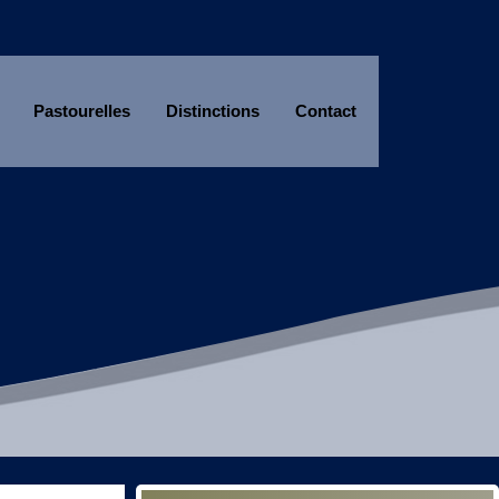
Pastourelles
Distinctions
Contact
Année
Mois
Année
Mois