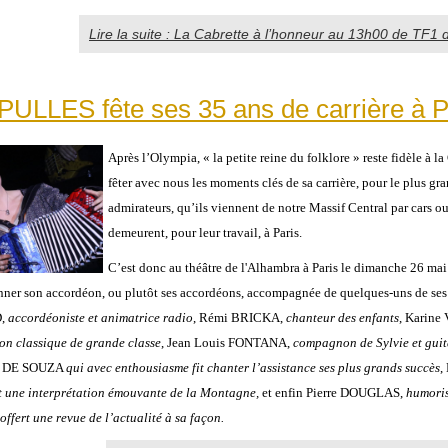
Lire la suite : La Cabrette à l’honneur au 13h00 de TF1 
ULLES fête ses 35 ans de carrière à Pa
Après l’Olympia, « la petite reine du folklore » reste fidèle à l
fêter avec nous les moments clés de sa carrière, pour le plus gra
admirateurs, qu’ils viennent de notre Massif Central par cars ou
demeurent, pour leur travail, à Paris.
C’est donc au théâtre de l'Alhambra à Paris le dimanche 26 mai
sonner son accordéon, ou plutôt ses accordéons, accompagnée de quelques-uns de se
D,
accordéoniste et animatrice radio
, Rémi BRICKA,
chanteur des enfants
, Karine
on classique de grande classe
, Jean Louis FONTANA,
compagnon de Sylvie et guit
da DE SOUZA
qui avec enthousiasme fit chanter l’assistance ses plus grands succès
,
t une interprétation émouvante de la Montagne,
et enfin Pierre DOUGLAS,
humoris
ffert une revue de l’actualité à sa façon.