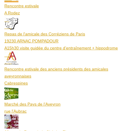
Rencontre estivale
A Rodez
23
Aoû
Repas de l'amicale des Corréziens de Paris
19230 ARNAC POMPADOUR
A15h30 visite guidée du centre d’entraînement + hippodrome
25
Aoû
Rencontre estivale des anciens présidents des amicales
aveyronnaises
Cabrespines
09
Oct
Marché des Pays de l’Aveyron
rue l'Aubrac
21
Nov