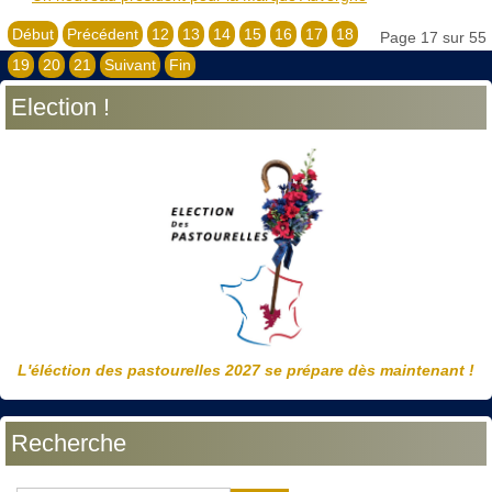
Début
Précédent
12
13
14
15
16
17
18
Page 17 sur 55
19
20
21
Suivant
Fin
Election !
L'éléction des pastourelles 2027 se prépare dès maintenant !
Recherche