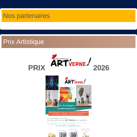
Année
Mois
Année
Mois
Nos partenaires
précédente
précédent
suivante
suivant
Prix Artistique
PRIX
2026