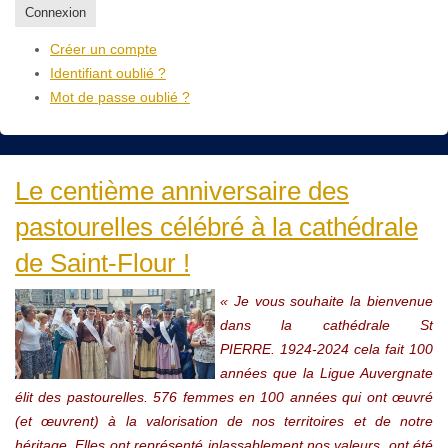
Connexion
Créer un compte
Identifiant oublié ?
Mot de passe oublié ?
Le centième anniversaire des
pastourelles célébré à la cathédrale
de Saint-Flour !
« Je vous souhaite la bienvenue
dans la cathédrale St
PIERRE.
1924-2024 cela fait 100
années que la Ligue Auvergnate
élit des pastourelles. 576 femmes en 100 années qui ont œuvré
(et œuvrent) à la valorisation de nos territoires et de notre
héritage. Elles ont représenté inlassablement nos valeurs, ont été