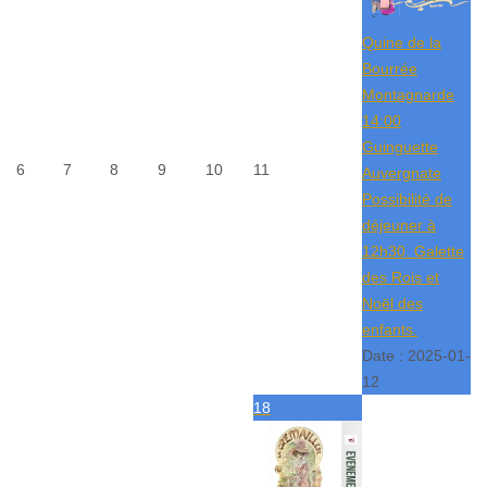
Quine de la
Bourrée
Montagnarde
14:00
Guinguette
6
7
8
9
10
11
Auvergnate
Possibilité de
déjeuner à
12h30. Galette
des Rois et
Noël des
enfants.
Date :
2025-01-
12
18