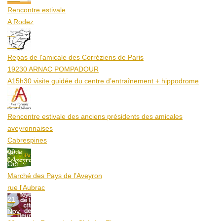
Rencontre estivale
A Rodez
23
Aoû
Repas de l'amicale des Corréziens de Paris
19230 ARNAC POMPADOUR
A15h30 visite guidée du centre d’entraînement + hippodrome
25
Aoû
Rencontre estivale des anciens présidents des amicales
aveyronnaises
Cabrespines
09
Oct
Marché des Pays de l’Aveyron
rue l'Aubrac
21
Nov