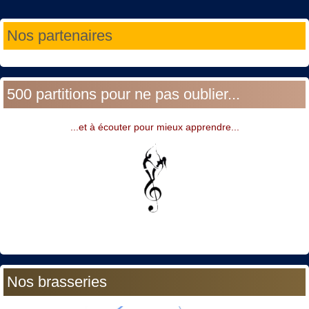
Année
Mois
Année
Mois
Nos partenaires
précédente
précédent
suivante
suivant
500 partitions pour ne pas oublier...
...et à écouter pour mieux apprendre...
Nos brasseries