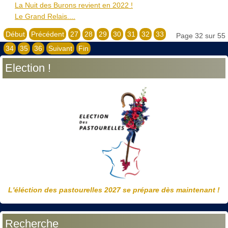
La Nuit des Burons revient en 2022 !
Le Grand Relais....
Début
Précédent
27
28
29
30
31
32
33
Page 32 sur 55
34
35
36
Suivant
Fin
Election !
L'éléction des pastourelles 2027 se prépare dès maintenant !
Recherche