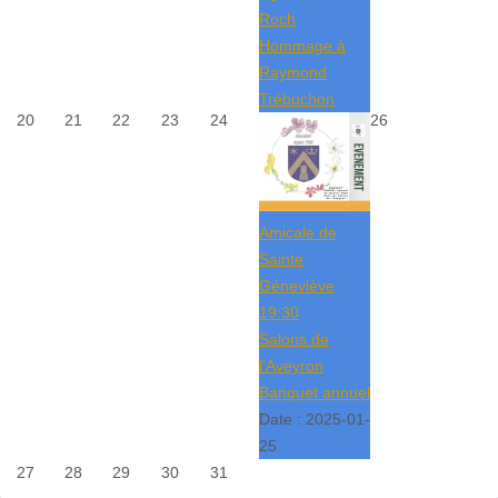
Roch
Hommage à
Raymond
Trébuchon
20
21
22
23
24
26
Amicale de
Sainte
Géneviève
19:30
Salons de
l'Aveyron
Banquet annuel
Date :
2025-01-
25
27
28
29
30
31