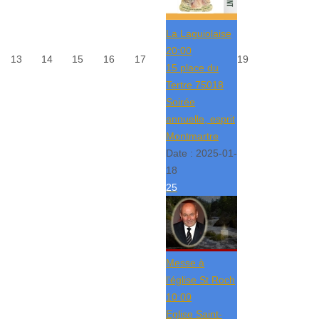
La Laguiolaise
20:00
13
14
15
16
17
19
15 place du
Tertre 75018
Soirée
annuelle, esprit
Montmartre
Date :
2025-01-
18
25
Messe à
l'église St Roch
10:00
Eglise Saint-