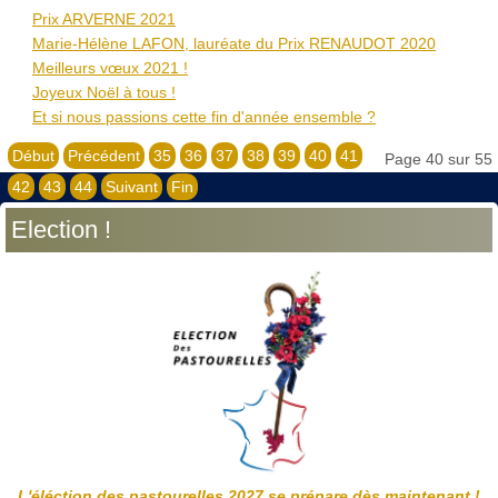
Prix ARVERNE 2021
Marie-Hélène LAFON, lauréate du Prix RENAUDOT 2020
Meilleurs vœux 2021 !
Joyeux Noël à tous !
Et si nous passions cette fin d'année ensemble ?
Début
Précédent
35
36
37
38
39
40
41
Page 40 sur 55
42
43
44
Suivant
Fin
Election !
L'éléction des pastourelles 2027 se prépare dès maintenant !