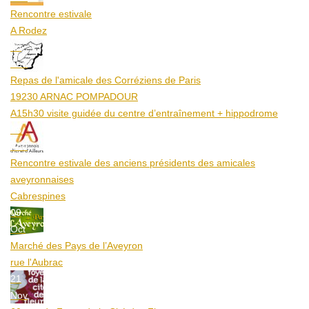
Rencontre estivale
A Rodez
23
Aoû
Repas de l'amicale des Corréziens de Paris
19230 ARNAC POMPADOUR
A15h30 visite guidée du centre d’entraînement + hippodrome
25
Aoû
Rencontre estivale des anciens présidents des amicales
aveyronnaises
Cabrespines
09
Oct
Marché des Pays de l’Aveyron
rue l'Aubrac
21
Nov