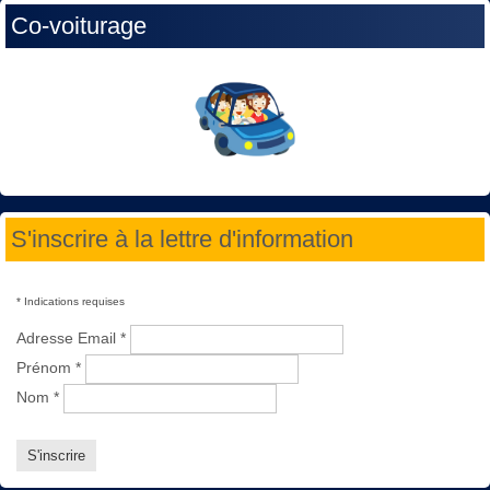
Co-voiturage
S'inscrire à la lettre d'information
*
Indications requises
Adresse Email
*
Prénom
*
Nom
*