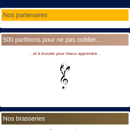
Année
Mois
Année
Mois
Nos partenaires
précédente
précédent
suivante
suivant
500 partitions pour ne pas oublier...
...et à écouter pour mieux apprendre...
Nos brasseries