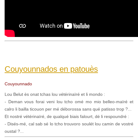
Couyounnados en patouès
Couyounnado
Lou Belut ès onat tchas lou vétérinaïré et li mondo :
- Deman vous forai veni lou tcho omé mo mio belleo-maïré et
calro li bailla ticouon per mé déborossa sans qué patisso trop ?...
Et nostré vétérinaïré, de qualqué biais falourt, dé li respoundré :
- Disés-mé, cal sab sé lo tcho trouvoro soulét lou camin de vostré
oustal ?...