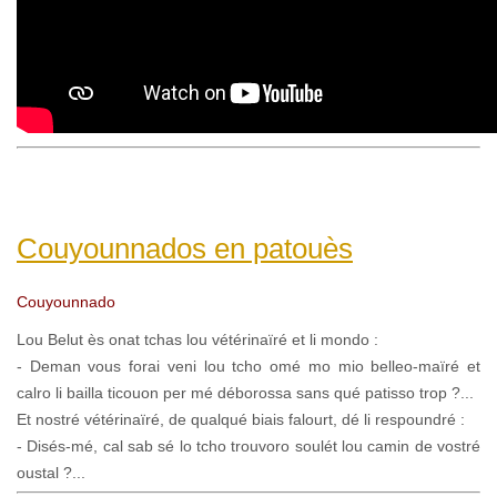
Couyounnados en patouès
Couyounnado
Lou Belut ès onat tchas lou vétérinaïré et li mondo :
- Deman vous forai veni lou tcho omé mo mio belleo-maïré et
calro li bailla ticouon per mé déborossa sans qué patisso trop ?...
Et nostré vétérinaïré, de qualqué biais falourt, dé li respoundré :
- Disés-mé, cal sab sé lo tcho trouvoro soulét lou camin de vostré
oustal ?...