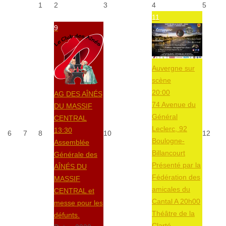
1
2
3
4
5
11
9
Auvergne sur
scène
20:00
AG DES AÎNÉS
74 Avenue du
DU MASSIF
Général
CENTRAL
Leclerc, 92
13:30
6
7
8
10
12
Boulogne-
Assemblée
Billancourt
Générale des
Présenté par la
AÎNÉS DU
Fédération des
MASSIF
amicales du
CENTRAL et
Cantal A 20h00
messe pour les
Théâtre de la
défunts.
Clarté