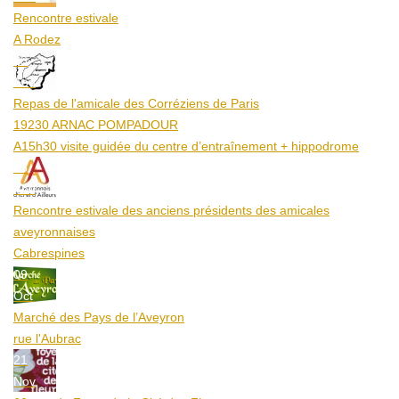
Rencontre estivale
A Rodez
23
Aoû
Repas de l'amicale des Corréziens de Paris
19230 ARNAC POMPADOUR
A15h30 visite guidée du centre d’entraînement + hippodrome
25
Aoû
Rencontre estivale des anciens présidents des amicales
aveyronnaises
Cabrespines
09
Oct
Marché des Pays de l’Aveyron
rue l'Aubrac
21
Nov