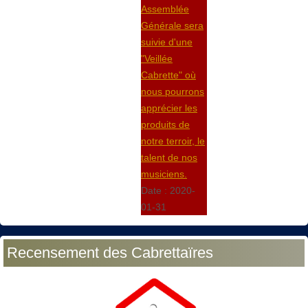
Assemblée
Générale sera
suivie d'une
"Veillée
Cabrette" où
nous pourrons
apprécier les
produits de
notre terroir, le
talent de nos
musiciens.
Date :
2020-
01-31
Recensement des Cabrettaïres