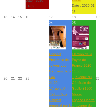
Date :
2020-
Date :
2020-01-
01-09
11
13
14
15
16
17
18
19
24
25
Concert
Election de la
Ensemble de
Payse de
cuivres des
France 2020
Gardiens de la
14:00
Paix
1, avenue du
20
21
22
23
26
21:00
Générale de
17 rue d'Ulm
Gaulle 91300
75005 Paris
Massy
Concert
Espace Liberté
organisé par la
1, avenue du