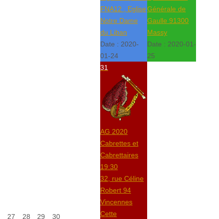
FNA12 , Eglise
Générale de
Notre Dame
Gaulle 91300
du Liban
Massy
Date :
2020-
Date :
2020-01-
01-24
25
31
AG 2020
Cabrettes et
Cabrettaires
19:30
32, rue Céline
Robert 94
Vincennes
Cette
27
28
29
30