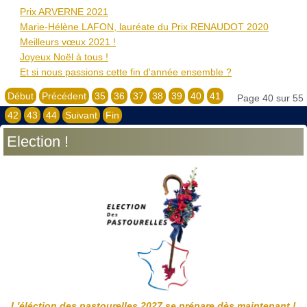
Prix ARVERNE 2021
Marie-Hélène LAFON, lauréate du Prix RENAUDOT 2020
Meilleurs vœux 2021 !
Joyeux Noël à tous !
Et si nous passions cette fin d'année ensemble ?
Début
Précédent
35
36
37
38
39
40
41
Page 40 sur 55
42
43
44
Suivant
Fin
Election !
L'éléction des pastourelles 2027 se prépare dès maintenant !