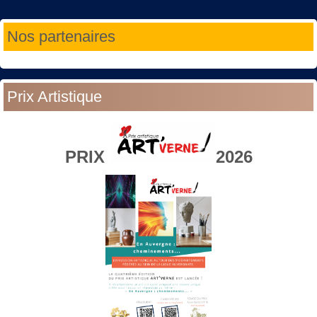
Année
Mois
Année
Mois
Nos partenaires
précédente
précédent
suivante
suivant
Prix Artistique
PRIX
2026