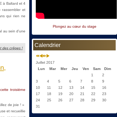
à Baltard et 4
e rassembler et
ns qui rien ne
Plongez au cœur du stage
al au sein d'une
Calendrier
t des crêpes !
Juillet 2017
n,
Lun
Mar
Mer
Jeu
Ven
Sam
Dim
1
2
3
4
5
6
7
8
9
10
11
12
13
14
15
16
 cette troisième
17
18
19
20
21
22
23
24
25
26
27
28
29
30
llez de joie ! »
31
se et recueillie