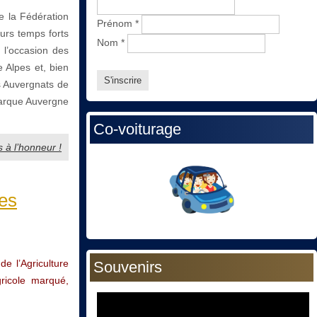
e la Fédération
Prénom
*
urs temps forts
Nom
*
 l’occasion des
 Alpes et, bien
s Auvergnats de
 Marque Auvergne
Co-voiturage
s à l’honneur !
les
de l’Agriculture
Souvenirs
ricole marqué,