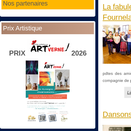
Nos partenaires
La fabul
Fournel
Prix Artistique
PRIX
2026
pdtes des ami
compagnie de p
Li
Dansons