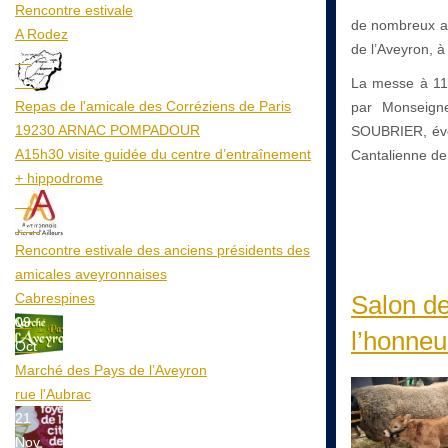
Rencontre estivale
de nombreux am
A Rodez
de l’Aveyron, à
23
Aoû
La messe à 11
Repas de l'amicale des Corréziens de Paris
par Monseign
19230 ARNAC POMPADOUR
SOUBRIER, évê
A15h30 visite guidée du centre d’entraînement
Cantalienne de
+ hippodrome
25
Aoû
Rencontre estivale des anciens présidents des
amicales aveyronnaises
Cabrespines
Salon de
09
l’honneu
Oct
Marché des Pays de l’Aveyron
rue l'Aubrac
21
Nov