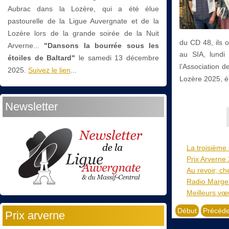
Aubrac dans la Lozère, qui a été élue
pastourelle de la Ligue Auvergnate et de la
Lozère lors de la grande soirée de la Nuit
du CD 48, ils o
Arverne...
"Dansons la bourrée sous les
au SIA, lundi
étoiles de Baltard"
le
samedi 13 décembre
l’Association 
2025.
Suivez le lien
...
Lozère 2025, 
Newsletter
La troisième
Prix Arverne
Au revoir, c
Radio Marger
Meilleurs vœ
Début
Précéde
Prix arverne