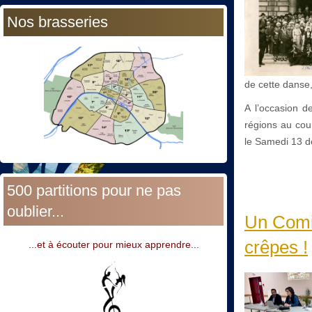
Nos brasseries
de cette danse,
A l’occasion d
régions au cou
le Samedi 13 
500 partitions pour ne pas
oublier...
Un Comit
crêpes !
...et à écouter pour mieux apprendre...