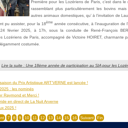
Première pour les Lozériens de Paris, c’est dans le 
rassemblant plus particulièrement les bovins mais
autres animaux domestiques, qu’ à l’invitation de La
ème
nt pu assister, pour la 18
année consécutive, à l’inauguration de 
 24 février 2025, à 17h, sous la conduite de René-François B
des Lozériens de Paris, accompagné de Victoire HOIRET, charmante pa
élégamment costumée.
Lire la suite : Une 18ème année de participation au SIA pour les Lozér
 saison du Prix Artistique ART’VERNE est lancée !
 2025 : les nominés
her Raymond et Merci !
ide en direct de La Nuit Arverne
ux 2025 !
nt
7
8
9
10
11
12
13
14
15
16
Suivant
Fin