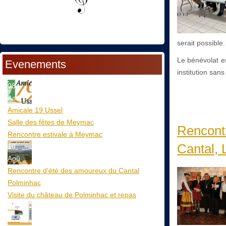
serait possible.
Le bénévolat es
Evenements
institution san
08
Aoû
Amicale 19 Ussel
Salle des fêtes de Meymac
Rencontr
Rencontre estivale à Meymac
Cantal, 
10
Aoû
Rencontre d'été des amoureux du Cantal
Polminhac
Visite du château de Polminhac et repas
12
Aoû