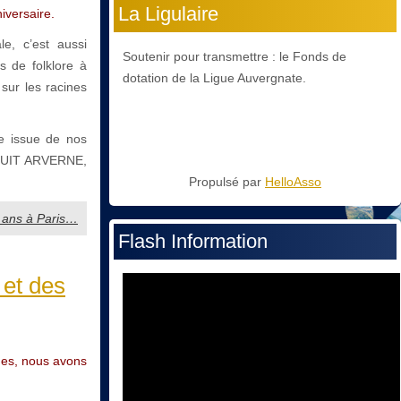
La Ligulaire
iversaire.
le, c’est aussi
Soutenir pour transmettre : le Fonds de
s de folklore à
dotation de la Ligue Auvergnate.
sur les racines
se issue de nos
e NUIT ARVERNE,
Propulsé par
HelloAsso
0 ans à Paris…
Flash Information
 et des
nnes, nous avons