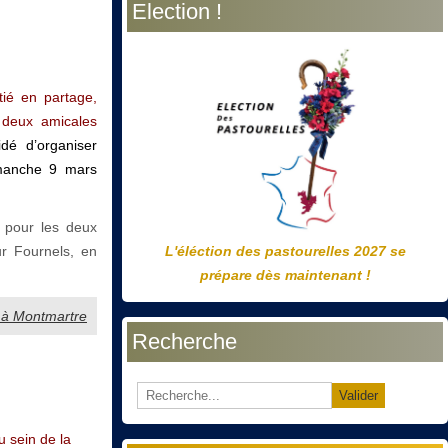
Election !
précédente
précédent
suivante
suivant
ié en partage,
 deux amicales
dé d’organiser
imanche 9 mars
e pour les deux
r Fournels, en
L'éléction des pastourelles 2027 se
prépare dès maintenant !
e à Montmartre
Recherche
Valider
u sein de la