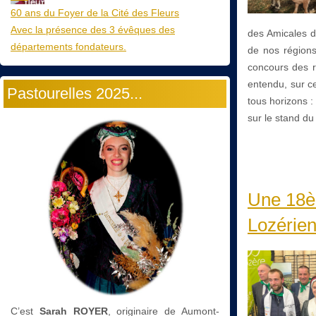
60 ans du Foyer de la Cité des Fleurs
Avec la présence des 3 évêques des
des Amicales d
départements fondateurs.
de nos régions
concours des r
entendu, sur c
Pastourelles 2025...
tous horizons :
sur le stand du
Une 18èm
Lozérien
C’est
Sarah ROYER
, originaire de Aumont-