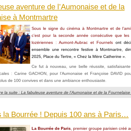
euse aventure de l’Aumonaise et de la
aise à Montmartre
Sous le signe du cinéma à Montmartre et de l’amit
c’est pour la seconde année consécutive que les
lozériennes : Aumont-Aubrac et Fournels
ont déci
ensemble une rencontre festive à Montmartre, d
2025, Place du Tertre, « Chez la Mère Catherine ».
Ce fut à nouveau, une belle réussite, satisfaisant
cales : Carine GACHON, pour l’Aumonaise et Françoise DAVID pou
lus de 100 convives et dans une ambiance enthousiaste.
re la suite : La fabuleuse aventure de l’Aumonaise et de la Fournelais
 la Bourrée ! Depuis 100 ans à Paris…
La Bourrée de Paris
, premier groupe parisien créé a