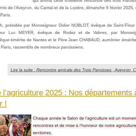
qui anima cette troisième rencontre des trois Parois
is de l’Aveyron, du Cantal et de la Lozère, dimanche 9 février 2025, 
 Paris.
h, présidée par Monseigneur Didier NOBLOT, évêque de Saint-Flour 
eur Luc MEYER, évêque de Rodez et de Vabres, par Monsei
que émérite de Nantes et le Père Jean CHABAUD, aumônier émérite 
 Paris, rassembla de nombreux paroissiens.
Lire la suite : Rencontre amicale des Trois Paroisses ; Aveyron, C
 l’agriculture 2025 : Nos départements 
r !
Chaque année le Salon de l’agriculture est un moment
rencontres et de mise à l’honneur de notre agricultur
territoires.