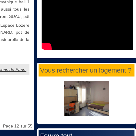
mythique hall 1
 aussi tous les
urent SUAU, pdt
l’Espace Lozère
ERNARD, pdt de
stourelle de la
Vous rechercher un logement ?
iens de Paris.
Page 12 sur 55
Fourre-tout