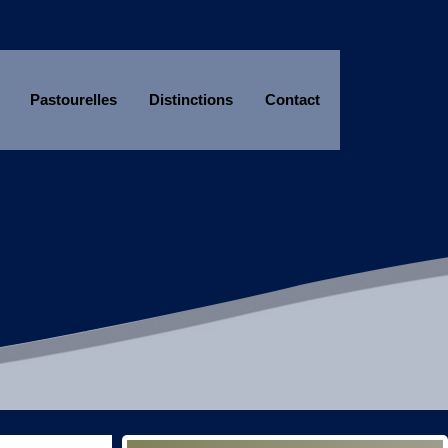
Pastourelles
Distinctions
Contact
Année
Mois
Année
Mois