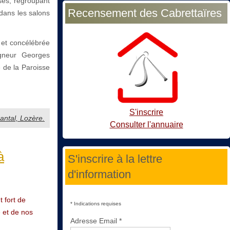
ses, regroupant
Recensement des Cabrettaïres
dans les salons
et concélébrée
gneur Georges
de la Paroisse
S'inscrire
antal, Lozère.
Consulter l'annuaire
à
S'inscrire à la lettre
d'information
 fort de
*
Indications requises
e et de nos
Adresse Email
*