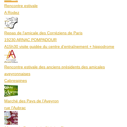
Rencontre estivale
A Rodez
23
Aoû
Repas de l'amicale des Corréziens de Paris
19230 ARNAC POMPADOUR
A15h30 visite guidée du centre d’entraînement + hippodrome
25
Aoû
Rencontre estivale des anciens présidents des amicales
aveyronnaises
Cabrespines
09
Oct
Marché des Pays de l’Aveyron
rue l'Aubrac
21
Nov