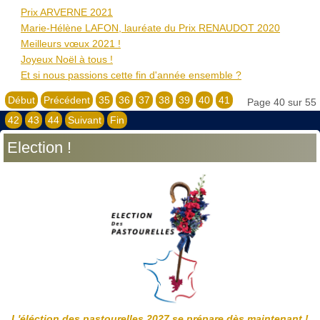
Prix ARVERNE 2021
Marie-Hélène LAFON, lauréate du Prix RENAUDOT 2020
Meilleurs vœux 2021 !
Joyeux Noël à tous !
Et si nous passions cette fin d'année ensemble ?
Début
Précédent
35
36
37
38
39
40
41
Page 40 sur 55
42
43
44
Suivant
Fin
Election !
L'éléction des pastourelles 2027 se prépare dès maintenant !