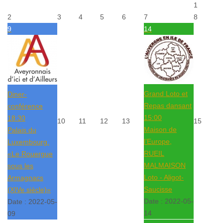
1
2
3
4
5
6
7
8
9
14
Grand Loto et
Diner-
Repas dansant
conférence
15:00
18:30
10
11
12
13
15
Maison de
Palais du
l’Europe,
Luxembourg.
RUEIL
«Le Rouergue
MALMAISON
sous les
Loto - Aligot-
Armagnacs
Saucisse
(XIVe siècle)»
Date :
2022-05-
Date :
2022-05-
14
09