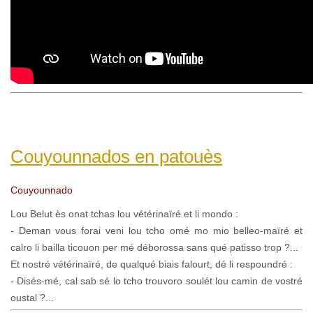
Couyounnados en patouès
Couyounnado
Lou Belut ès onat tchas lou vétérinaïré et li mondo :
- Deman vous forai veni lou tcho omé mo mio belleo-maïré et
calro li bailla ticouon per mé déborossa sans qué patisso trop ?...
Et nostré vétérinaïré, de qualqué biais falourt, dé li respoundré :
- Disés-mé, cal sab sé lo tcho trouvoro soulét lou camin de vostré
oustal ?...