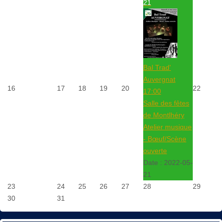
21
Bal Trad'
Auvergnat
16
17
18
19
20
22
17:00
Salle des fêtes
de Montlhéry
Atelier musique
- Bœuf/Scène
ouverte
Date :
2022-05-
21
23
24
25
26
27
28
29
30
31