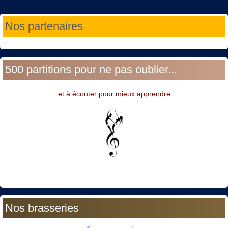
Année
Mois
Année
Mois
Nos partenaires
précédente
précédent
suivante
suivant
500 partitions pour ne pas oublier...
...et à écouter pour mieux apprendre...
Nos brasseries