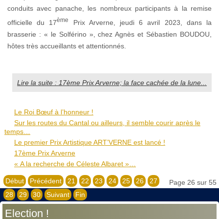
conduits avec panache, les nombreux participants à la remise
ème
officielle du 17
Prix Arverne, jeudi 6 avril 2023, dans la
brasserie : « le Solférino », chez Agnès et Sébastien BOUDOU,
hôtes très accueillants et attentionnés.
Lire la suite : 17ème Prix Arverne; la face cachée de la lune...
Le Roi Bœuf à l’honneur !
Sur les routes du Cantal ou ailleurs, il semble courir après le
temps…
Le premier Prix Artistique ART’VERNE est lancé !
17ème Prix Arverne
« A la recherche de Céleste Albaret »…
Début
Précédent
21
22
23
24
25
26
27
Page 26 sur 55
28
29
30
Suivant
Fin
Election !