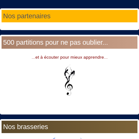
Année
Mois
Année
Mois
Nos partenaires
précédente
précédent
suivante
suivant
500 partitions pour ne pas oublier...
...et à écouter pour mieux apprendre...
Nos brasseries