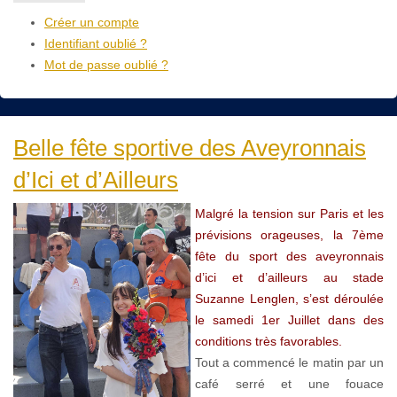
Créer un compte
Identifiant oublié ?
Mot de passe oublié ?
Belle fête sportive des Aveyronnais
d’Ici et d’Ailleurs
Malgré la tension sur Paris et les
prévisions orageuses, la 7ème
fête du sport des aveyronnais
d’ici et d’ailleurs au stade
Suzanne Lenglen, s’est déroulée
le samedi 1er Juillet dans des
conditions très favorables.
Tout a commencé le matin par un
café serré et une fouace