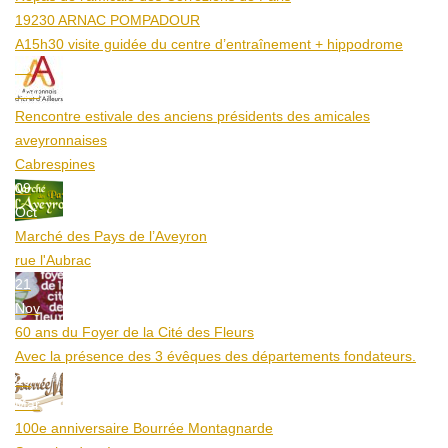
19230 ARNAC POMPADOUR
A15h30 visite guidée du centre d’entraînement + hippodrome
25
Aoû
Rencontre estivale des anciens présidents des amicales
aveyronnaises
Cabrespines
09
Oct
Marché des Pays de l’Aveyron
rue l'Aubrac
21
Nov
60 ans du Foyer de la Cité des Fleurs
Avec la présence des 3 évêques des départements fondateurs.
20
Mar
100e anniversaire Bourrée Montagnarde