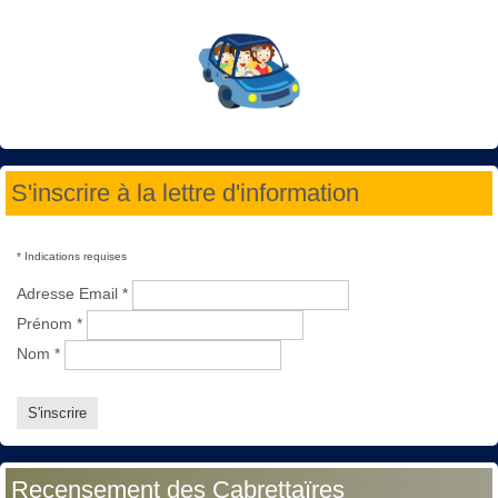
S'inscrire à la lettre d'information
*
Indications requises
Adresse Email
*
Prénom
*
Nom
*
Recensement des Cabrettaïres