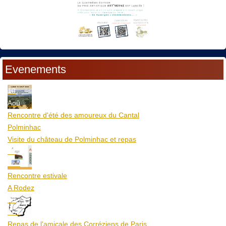
Evenements
10
Aoû
Rencontre d'été des amoureux du Cantal
Polminhac
Visite du château de Polminhac et repas
12
Aoû
Rencontre estivale
A Rodez
23
Aoû
Repas de l'amicale des Corréziens de Paris