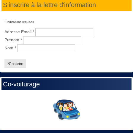
S'inscrire à la lettre d'information
*
Indications requises
Adresse Email
*
Prénom
*
Nom
*
Co-voiturage