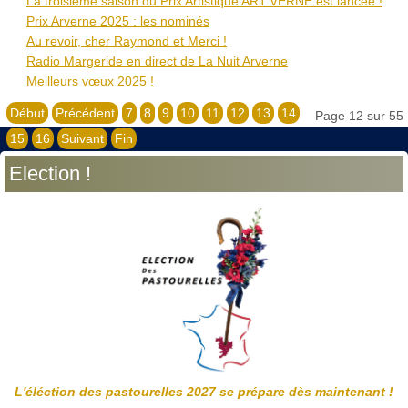
La troisième saison du Prix Artistique ART’VERNE est lancée !
Prix Arverne 2025 : les nominés
Au revoir, cher Raymond et Merci !
Radio Margeride en direct de La Nuit Arverne
Meilleurs vœux 2025 !
Début
Précédent
7
8
9
10
11
12
13
14
Page 12 sur 55
15
16
Suivant
Fin
Election !
L'éléction des pastourelles 2027 se prépare dès maintenant !