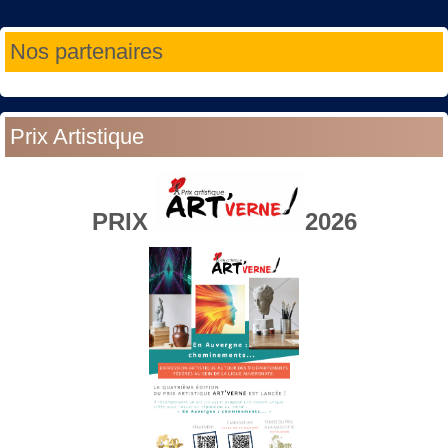
Année
Mois
Année
Mois
Nos partenaires
précédente
précédent
suivante
suivant
Prix Artistique
PRIX
2026