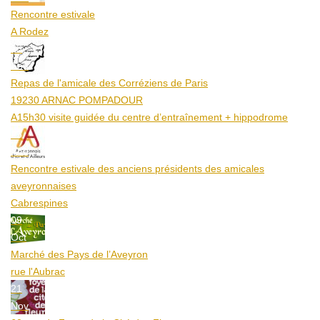
Rencontre estivale
A Rodez
23
Aoû
Repas de l'amicale des Corréziens de Paris
19230 ARNAC POMPADOUR
A15h30 visite guidée du centre d’entraînement + hippodrome
25
Aoû
Rencontre estivale des anciens présidents des amicales
aveyronnaises
Cabrespines
09
Oct
Marché des Pays de l’Aveyron
rue l'Aubrac
21
Nov