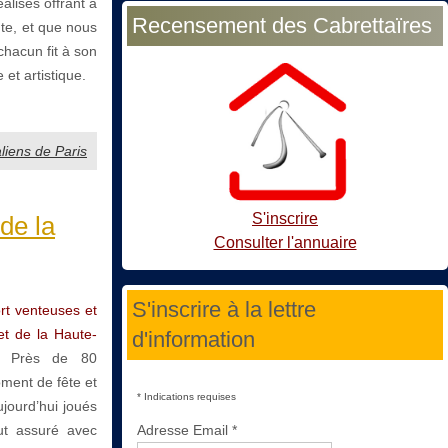
alisés offrant à
Recensement des Cabrettaïres
te, et que nous
chacun fit à son
 et artistique.
liens de Paris
S'inscrire
de la
Consulter l'annuaire
S'inscrire à la lettre
rt venteuses et
et de la Haute-
d'information
Près de 80
oment de fête et
*
Indications requises
ujourd’hui joués
Adresse Email
*
fut assuré avec