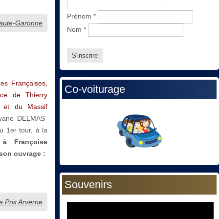
Prénom
*
 Haute-Garonne
Nom
*
es Françaises,
Co-voiturage
nce de Thierry
 et du Massif
syane DELMAS-
 1er tour, à la
à
Françoise
son ouvrage :
Souvenirs
me Prix Arverne