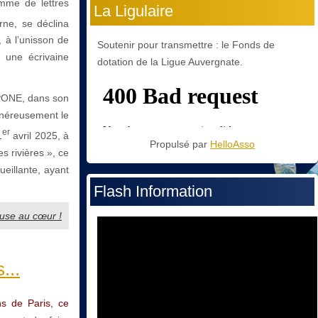
me de lettres
La Ligulaire
rne, se déclina
, à l’unisson de
Soutenir pour transmettre : le Fonds de
 une écrivaine
dotation de la Ligue Auvergnate.
APONE, dans son
énéreusement le
er
1
avril 2025, à
Propulsé par
HelloAsso
s rivières », ce
eillante, ayant
Flash Information
euse au cœur !
...
ns de Paris, ce