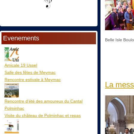
Evenements
Belle Isle Boul
08
Aoû
Amicale 19 Ussel
Salle des fêtes de Meymac
Rencontre estivale à Meymac
La messe
10
Aoû
Rencontre d'été des amoureux du Cantal
Polminhac
Visite du château de Polminhac et repas
12
Aoû