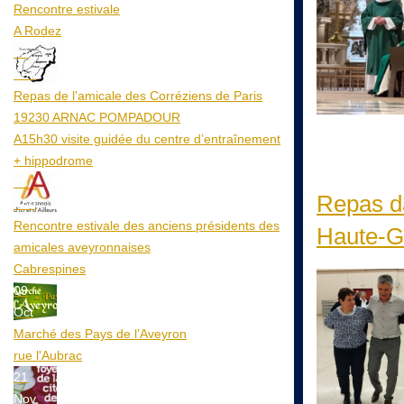
Rencontre estivale
A Rodez
23
Aoû
Repas de l'amicale des Corréziens de Paris
19230 ARNAC POMPADOUR
A15h30 visite guidée du centre d’entraînement
+ hippodrome
25
Repas da
Aoû
Rencontre estivale des anciens présidents des
Haute-G
amicales aveyronnaises
Cabrespines
09
Oct
Marché des Pays de l’Aveyron
rue l'Aubrac
21
Nov