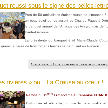
et réussi sous le signe des belles lettre
Près de 50 amicalistes étaient réunis ce dimanche 6 
un beau soleil au restaurant Le Chai de Fages à Dré
le banquet annuel de l’Amicale des Aveyronnais de To
Haute-Garonne.
La présidente du banquet était Marie-Claude Coude
alquens, auteure de trois romans terroirs se déroulant en Aveyron.
Lire la suite : Un banquet réussi sous le signe des b
es rivières » ou…La Creuse au cœur !
ème
Remise du 19
Prix Arverne
à Françoise CHAND
Distinguée et élégante, comme la personnalité et l