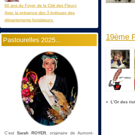
60 ans du Foyer de la Cité des Fleurs
Avec la présence des 3 évêques des
départements fondateurs.
19ème P
Pastourelles 2025...
« L’Or des riv
C’est
Sarah ROYER
, originaire de Aumont-