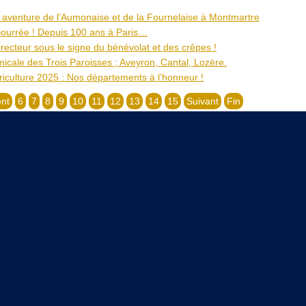
 aventure de l’Aumonaise et de la Fournelaise à Montmartre
ourrée ! Depuis 100 ans à Paris…
recteur sous le signe du bénévolat et des crêpes !
icale des Trois Paroisses ; Aveyron, Cantal, Lozère.
riculture 2025 : Nos départements à l’honneur !
nt
6
7
8
9
10
11
12
13
14
15
Suivant
Fin