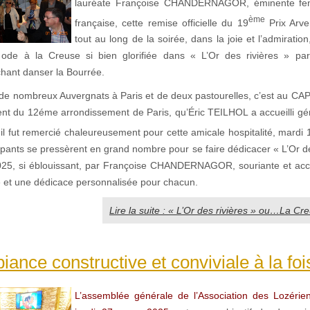
lauréate Françoise CHANDERNAGOR, éminente fem
ème
française, cette remise officielle du 19
Prix Arve
tout au long de la soirée, dans la joie et l’admiration
 ode à la Creuse si bien glorifiée dans « L’Or des rivières » par
chant danser la Bourrée.
e nombreux Auvergnats à Paris et de deux pastourelles, c’est au C
ent du 12éme arrondissement de Paris, qu’Éric TEILHOL a accueilli g
 il fut remercié chaleureusement pour cette amicale hospitalité, mardi 
ipants se pressèrent en grand nombre pour se faire dédicacer « L’Or de
025, si éblouissant, par Françoise CHANDERNAGOR, souriante et accu
 et une dédicace personnalisée pour chacun.
Lire la suite : « L’Or des rivières » ou…La Cr
ance constructive et conviviale à la fois
L’assemblée générale de l’Association des Lozérie