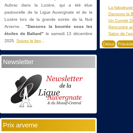
Aubrac dans la Lozère, qui a été élue
La fabuleuse
pastourelle de la Ligue Auvergnate et de la
Dansons la B
Lozère lors de la grande soirée de la Nuit
Un Comité Di
Arverne...
"Dansons la bourrée sous les
Rencontre am
Salon de l’ag
étoiles de Baltard"
le
samedi 13 décembre
2025.
Suivez le lien
...
Début
Précéde
Newsletter
Prix arverne