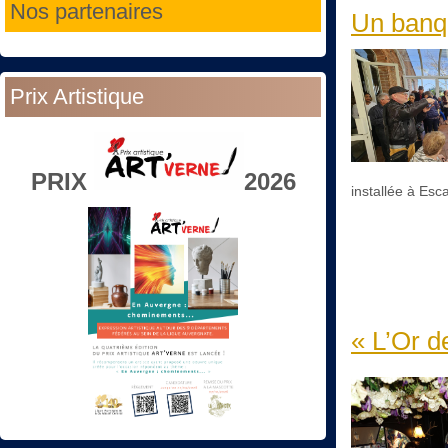
Nos partenaires
Un banqu
Prix Artistique
PRIX
2026
installée à Esc
« L’Or d