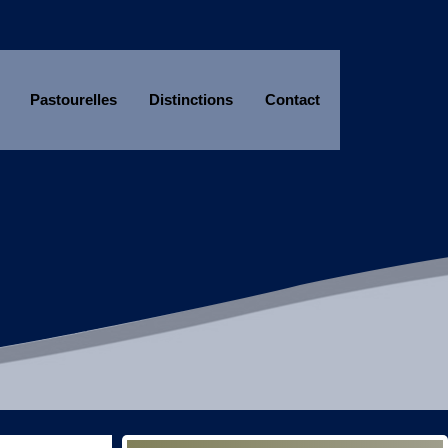
Pastourelles
Distinctions
Contact
Année
Mois
Année
Mois