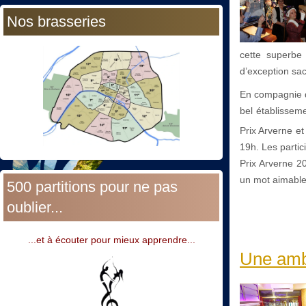
Nos brasseries
cette superbe
d’exception sa
En compagnie d
bel établissem
Prix Arverne et
19h. Les partic
Prix Arverne 2
un mot aimable
500 partitions pour ne pas
oublier...
...et à écouter pour mieux apprendre...
Une ambi