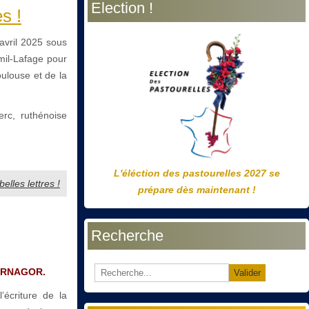
Election !
précédente
précédent
suivante
suivant
s !
avril 2025 sous
mil-Lafage pour
ulouse et de la
rc, ruthénoise
L'éléction des pastourelles 2027 se
elles lettres !
prépare dès maintenant !
Recherche
ERNAGOR.
Valider
’écriture de la