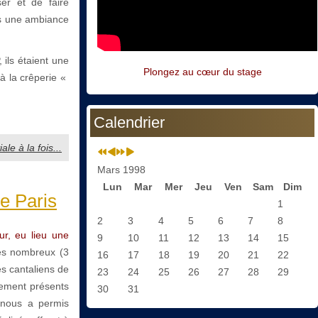
er et de faire
ns une ambiance
ils étaient une
Plongez au cœur du stage
 à la crêperie «
Calendrier
le à la fois...
Mars 1998
Lun
Mar
Mer
Jeu
Ven
Sam
Dim
e Paris
1
2
3
4
5
6
7
8
ur, eu lieu une
9
10
11
12
13
14
15
rès nombreux (3
16
17
18
19
20
21
22
les cantaliens de
23
24
25
26
27
28
29
lement présents
30
31
 nous a permis