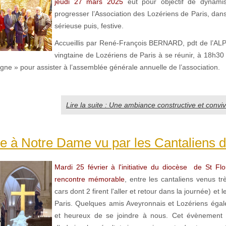
jeudi 27 mars 2025
eut pour objectif de dynamis
progresser l’Association des Lozériens de Paris, da
sérieuse puis, festive.
Accueillis par René-François BERNARD, pdt de l’ALP, 
vingtaine de Lozériens de Paris à se réunir, à 18h30
ogne » pour assister à l’assemblée générale annuelle de l’association.
Lire la suite : Une ambiance constructive et convivia
 à Notre Dame vu par les Cantaliens d
Mardi 25 février à l'initiative du diocèse de St Flo
rencontre mémorable
, entre les cantaliens venus t
cars dont 2 firent l'aller et retour dans la journée) et 
Paris. Quelques amis Aveyronnais et Lozériens éga
et heureux de se joindre à nous. Cet évènement