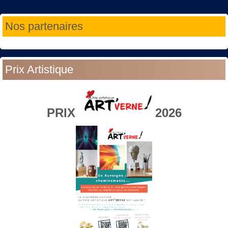
Année
Mois
Année
Mois
Nos partenaires
précédente
précédent
suivante
suivant
Prix Artistique
PRIX
2026