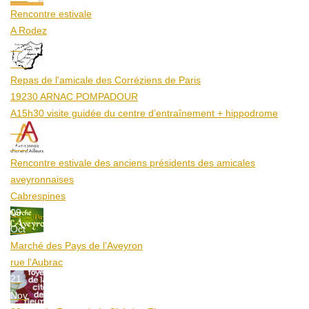
Rencontre estivale
A Rodez
23
Aoû
Repas de l'amicale des Corréziens de Paris
19230 ARNAC POMPADOUR
A15h30 visite guidée du centre d’entraînement + hippodrome
25
Aoû
Rencontre estivale des anciens présidents des amicales
aveyronnaises
Cabrespines
09
Oct
Marché des Pays de l’Aveyron
rue l'Aubrac
21
Nov