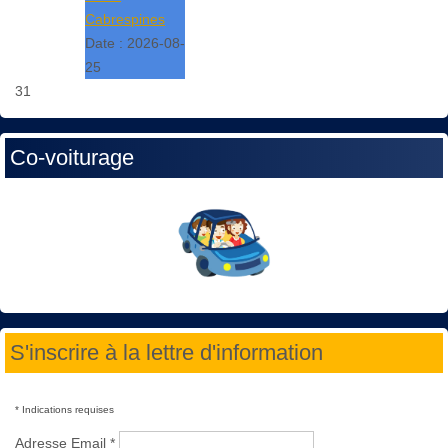
Cabrespines
Date :
2026-08-
25
31
Co-voiturage
S'inscrire à la lettre d'information
*
Indications requises
Adresse Email
*