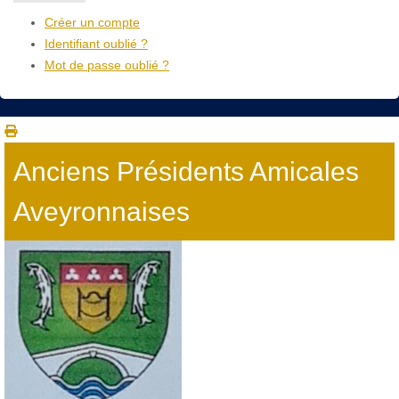
Créer un compte
Identifiant oublié ?
Mot de passe oublié ?
Anciens Présidents Amicales
Aveyronnaises