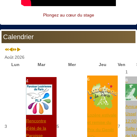
Plongez au cœur du stage
Calendrier
Août 2026
Lun
Mar
Mer
Jeu
Ven
1
6
8
4
Amica
Ussel
Lozère estivale
Rencontre
12:00
et remise du
3
5
7
d’été de la
Salle 
Prix du Genêt
Paroisse
de M