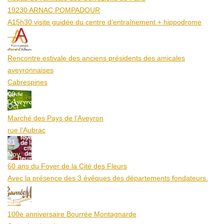
19230 ARNAC POMPADOUR
A15h30 visite guidée du centre d’entraînement + hippodrome
25
Aoû
Rencontre estivale des anciens présidents des amicales
aveyronnaises
Cabrespines
09
Oct
Marché des Pays de l’Aveyron
rue l'Aubrac
21
Nov
60 ans du Foyer de la Cité des Fleurs
Avec la présence des 3 évêques des départements fondateurs.
20
Mar
100e anniversaire Bourrée Montagnarde