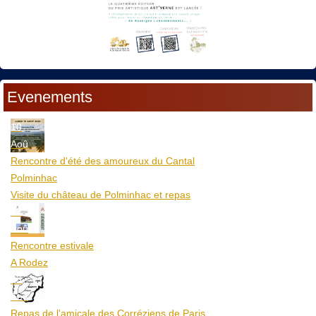
Evenements
10
Aoû
Rencontre d'été des amoureux du Cantal
Polminhac
Visite du château de Polminhac et repas
12
Aoû
Rencontre estivale
A Rodez
23
Aoû
Repas de l'amicale des Corréziens de Paris