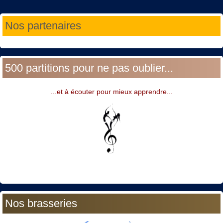
Année
Mois
Année
Mois
Nos partenaires
précédente
précédent
suivante
suivant
500 partitions pour ne pas oublier...
...et à écouter pour mieux apprendre...
Nos brasseries