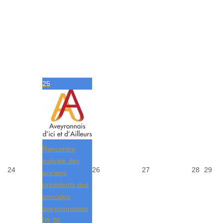
25
Rencontre
estivale des
24
26
27
28
29
anciens
présidents des
amicales
aveyronnaises
09:30