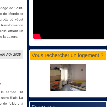
mitage de Saint-
re de Mende et
grotte où vécut
 transformation
elle offrant un
e la Lozère.
Vous rechercher un logement ?
Genêt d’Or 2025
!
, le
samedi 13
notre filiale
La
e de folklore à
Fourre-tout