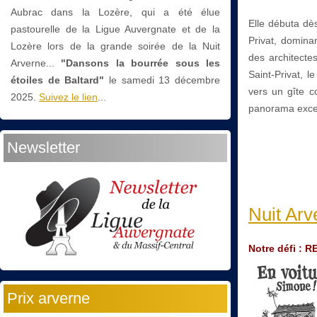
Aubrac dans la Lozère, qui a été élue
Elle débuta dès
pastourelle de la Ligue Auvergnate et de la
Privat, domin
Lozère lors de la grande soirée de la Nuit
des architecte
Arverne...
"Dansons la bourrée sous les
Saint-Privat, 
étoiles de Baltard"
le
samedi 13 décembre
vers un gîte c
2025.
Suivez le lien
...
panorama excep
Newsletter
Nuit Arv
Notre défi :
Prix arverne