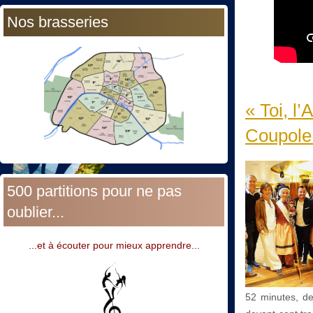
Nos brasseries
« Toi, l
Coupole.
500 partitions pour ne pas
oublier...
...et à écouter pour mieux apprendre...
52 minutes, de