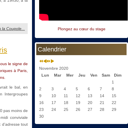
, à 19h30, à la
à la Coupole...
Plongez au cœur du stage
ris
Calendrier
ous le signe de
Novembre 2020
oriques à Paris,
Lun
Mar
Mer
Jeu
Ven
Sam
Dim
ans.
1
rait le bal, en
2
3
4
5
6
7
8
n Intergroupes
9
10
11
12
13
14
15
16
17
18
19
20
21
22
23
24
25
26
27
28
29
30 pas moins de
30
midi conviviale
x d’adresse tout