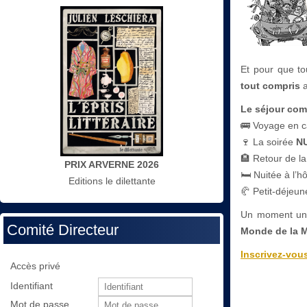
Et pour que to
tout compris
a
Le séjour com
🚌 Voyage en ca
🍷 La soirée
N
🏨 Retour de la 
PRIX ARVERNE 2026
🛏 Nuitée à l’hô
Editions le dilettante
🥐 Petit-déjeun
Un moment uniq
Comité Directeur
Monde de la 
Inscrivez-vous
Accès privé
Identifiant
Mot de passe