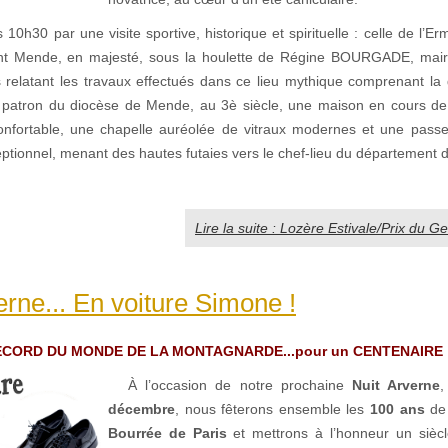
 10h30 par une visite sportive, historique et spirituelle : celle de l’Er
ant Mende, en majesté, sous la houlette de Régine BOURGADE, mai
s relatant les travaux effectués dans ce lieu mythique comprenant la 
le patron du diocèse de Mende, au 3è siècle, une maison en cours de
onfortable, une chapelle auréolée de vitraux modernes et une passer
tionnel, menant des hautes futaies vers le chef-lieu du département d
Lire la suite : Lozère Estivale/Prix du 
erne... En voiture Simone !
 RECORD DU MONDE DE LA MONTAGNARDE...pour un CENTENAIRE 
À l’occasion de notre prochaine
Nuit Arverne
décembre
, nous fêterons ensemble les
100 ans
de 
Bourrée de Paris
et mettrons à l’honneur un siècl