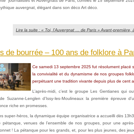
ente journalistes et Auvergnats de Paris, conviés le 15 septembre 2025
mythique auvergnat, élégant dans son déco Art déco.
Lire la suite : « Toi, l’Auvergnat … de Paris » Avant-première, 
 de bourrée – 100 ans de folklore à Pa
Ce samedi 13 septembre 2025 fut résolument placé s
la convivialité et du dynamisme de nos groupes folkl
perpétuant une tradition vivante depuis plus de cent 
L’après-midi, c’est le groupe Les Gentianes qui ouv
ade Suzanne-Lenglen d’Issy-les-Moulineaux la première épreuve d’u
once riche en promesses.
es super-héros, la dynamique équipe organisatrice a accueilli dès 13h
de pétanque, venues de l’ensemble de nos groupes, pour une après-
nnet ! La pétanque pour les grands, et, pour les plus jeunes, des jeu