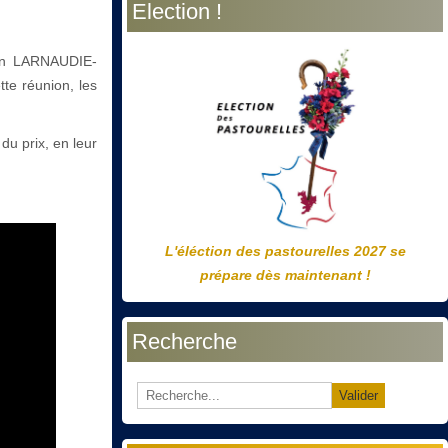
Election !
précédente
précédent
suivante
suivant
ion LARNAUDIE-
te réunion, les
du prix, en leur
L'éléction des pastourelles 2027 se
prépare dès maintenant !
Recherche
Valider