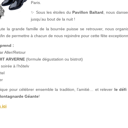
Paris.
✨ Sous les étoiles du
Pavillon Baltard
, nous danse
jusqu’au bout de la nuit !
ute la grande famille de la bourrée puisse se retrouver, nous orga
fin de permettre à chacun de nous rejoindre pour cette fête exceptionn
prend :
r Aller/Retour
UIT ARVERNE
(formule dégustation ou bistrot)
soirée à l’hôtelv
tel
er
ue pour célébrer ensemble la tradition, l’amitié… et relever
le déf
Montagnarde Géante
!
 ici