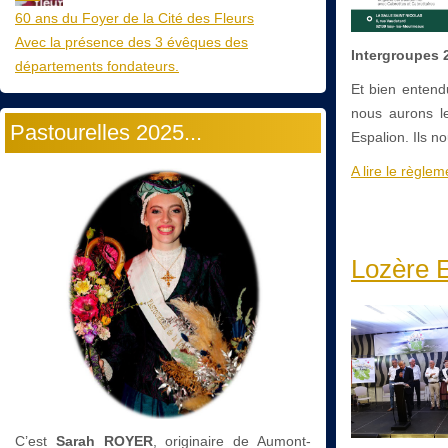
60 ans du Foyer de la Cité des Fleurs
Avec la présence des 3 évêques des
Intergroupes 
départements fondateurs.
Et bien entend
nous aurons le
Pastourelles 2025...
Espalion. Ils n
A lire le règlem
Lozère E
C’est
Sarah ROYER
, originaire de Aumont-