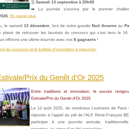
🗓
Samedi 13 septembre à 20h00
➡️ La journée s’ouvrira par le premier chal
2026
.
En savoir plus
u, le samedi
13 décembre
, lors de notre grande
Nuit Arverne
au
Pa
 plaisir de retrouver les lauréats du concours qui s’est tenu le 16
ous offriront une ultime bourrée avec nos
8 gagnants
!
ent du concours et le bulletin d'inscription à retourner.
stivale/Prix du Genêt d’Or 2025
Entre traditions et innovation, le succès revigo
Estivale/Prix du Genêt d’Or 2025.
Le 12 août 2025, de nombreux Lozériens de Paris et
répondu à l’appel du pdt de l’ALP, René-François 
participer à une journée amicale, traditionnelle,
novatrice, au cœur d’un été caniculaire.