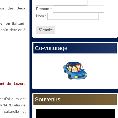
lenge des
Jeux
Prénom
*
Nom
*
villon Baltard
,
 août dernier à
Co-voiturage
rant de Lozère
Souvenirs
 d’ailleurs ont
BERNARD afin de
 culturelle et