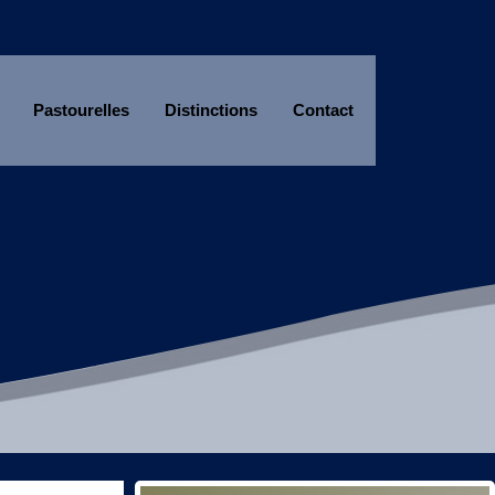
Pastourelles
Distinctions
Contact
Année
Mois
Année
Mois