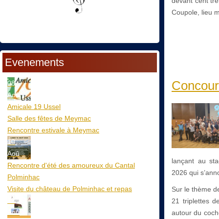
devant cent tr
Coupole, lieu 
Evenements
Concours
08
Aoû
Amicale 19 Ussel
Salle des fêtes de Meymac
Rencontre estivale à Meymac
10
Aoû
lançant au st
Rencontre d'été des amoureux du Cantal
2026 qui s’ann
Polminhac
Visite du château de Polminhac et repas
Sur le thème d
12
21 triplettes 
Aoû
autour du cocho