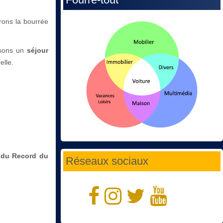
rons la bourrée
nisons un
séjour
elle.
i du Record du
Réseaux sociaux