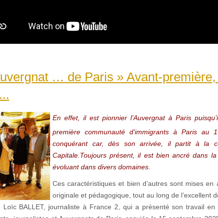
’Auvergnat … de Paris » Avant-première, 
..
En effet, il est pionnier l’Auvergnat à Paris puisqu’
première communauté d’immigrants à Paris au 1
conquérant car, dès son arrivée, il partit à la 
Capitale.Toujours présent, il est bien ancré dans la
évoluant dans divers domaines.
Ces caractéristiques et bien d’autres sont mises en 
originale et pédagogique, tout au long de l’excellent
 Loïc BALLET, journaliste à France 2, qui a présenté son travail en