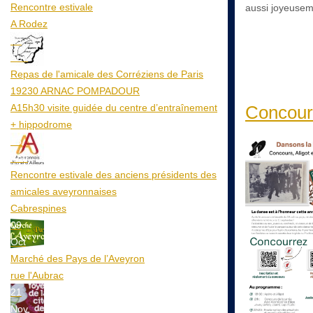
Rencontre estivale
aussi joyeusem
A Rodez
23
Aoû
Repas de l'amicale des Corréziens de Paris
19230 ARNAC POMPADOUR
A15h30 visite guidée du centre d’entraînement
Concour
+ hippodrome
25
Aoû
Rencontre estivale des anciens présidents des
amicales aveyronnaises
Cabrespines
09
Oct
Marché des Pays de l’Aveyron
rue l'Aubrac
21
Nov