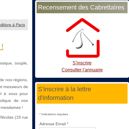
Recensement des Cabrettaïres
lklore à Paris
!
S'inscrire
ssique, souple,
Consulter l'annuaire
de nos régions,
nt messieurs de
S'inscrire à la lettre
el à vous pour
d'information
bolique de nos
, mesdames !
*
Indications requises
t-Nicolas (19 rue
Adresse Email
*