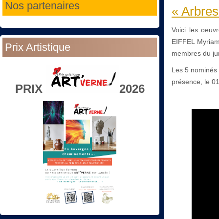
Nos partenaires
« Arbres
Voici les oeu
EIFFEL Myriam.
Prix Artistique
membres du ju
Les 5 nominés s
présence, le 0
PRIX
2026