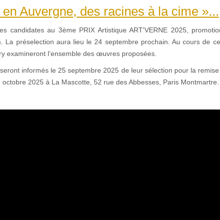
 en Auvergne, des racines à la cime »...
vres candidates au 3ème PRIX Artistique ART'VERNE 2025, promot
 La préselection aura lieu le 24 septembre prochain. Au cours de cet
ry examineront l’ensemble des œuvres proposées.
eront informés le 25 septembre 2025 de leur sélection pour la remise 
1 octobre 2025 à La Mascotte, 52 rue des Abbesses, Paris Montmartre.