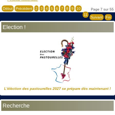
Début
Précédent
2
3
4
5
6
7
8
9
10
Page 7 sur 55
11
Suivant
Fin
Election !
L'éléction des pastourelles 2027 se prépare dès maintenant !
Recherche