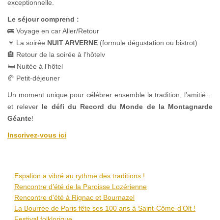
exceptionnelle.
Le séjour comprend :
🚌 Voyage en car Aller/Retour
🍷 La soirée
NUIT ARVERNE
(formule dégustation ou bistrot)
🏨 Retour de la soirée à l’hôtelv
🛏 Nuitée à l’hôtel
🥐 Petit-déjeuner
Un moment unique pour célébrer ensemble la tradition, l’amitié…
et relever
le défi du Record du Monde de la Montagnarde
Géante
!
Inscrivez-vous ici
Espalion a vibré au rythme des traditions !
Rencontre d’été de la Paroisse Lozérienne
Rencontre d'été à Rignac et Bournazel
La Bourrée de Paris fête ses 100 ans à Saint-Côme-d’Olt !
Festival folklorique