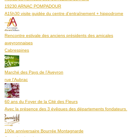
19230 ARNAC POMPADOUR
A15h30 visite guidée du centre d’entraînement + hippodrome
25
Aoû
Rencontre estivale des anciens présidents des amicales
aveyronnaises
Cabrespines
09
Oct
Marché des Pays de l’Aveyron
rue l'Aubrac
21
Nov
60 ans du Foyer de la Cité des Fleurs
Avec la présence des 3 évêques des départements fondateurs.
20
Mar
100e anniversaire Bourrée Montagnarde