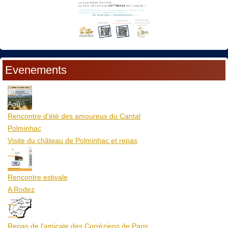
Evenements
10
Aoû
Rencontre d'été des amoureux du Cantal
Polminhac
Visite du château de Polminhac et repas
12
Aoû
Rencontre estivale
A Rodez
23
Aoû
Repas de l'amicale des Corréziens de Paris