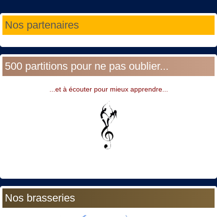
Année
Mois
Année
Mois
Nos partenaires
précédente
précédent
suivante
suivant
500 partitions pour ne pas oublier...
...et à écouter pour mieux apprendre...
Nos brasseries