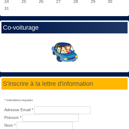
24
25
26
27
28
29
30
31
Co-voiturage
S'inscrire à la lettre d'information
*
Indications requises
Adresse Email
*
Prénom
*
Nom
*