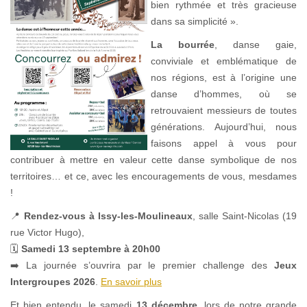
bien rythmée et très gracieuse
dans sa simplicité ».
La bourrée
, danse gaie,
conviviale et emblématique de
nos régions, est à l’origine une
danse d’hommes, où se
retrouvaient messieurs de toutes
générations. Aujourd’hui, nous
faisons appel à vous pour
contribuer à mettre en valeur cette danse symbolique de nos
territoires… et ce, avec les encouragements de vous, mesdames
!
📍
Rendez-vous à Issy-les-Moulineaux
, salle Saint-Nicolas (19
rue Victor Hugo),
🗓
Samedi 13 septembre à 20h00
➡️ La journée s’ouvrira par le premier challenge des
Jeux
Intergroupes 2026
.
En savoir plus
Et bien entendu, le samedi
13 décembre
, lors de notre grande