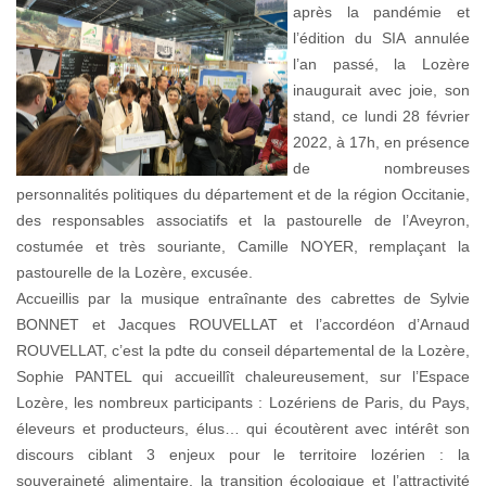
après la pandémie et
l’édition du SIA annulée
l’an passé, la Lozère
inaugurait avec joie, son
stand, ce lundi 28 février
2022, à 17h, en présence
de nombreuses
personnalités politiques du département et de la région Occitanie,
des responsables associatifs et la pastourelle de l’Aveyron,
costumée et très souriante, Camille NOYER, remplaçant la
pastourelle de la Lozère, excusée.
Accueillis par la musique entraînante des cabrettes de Sylvie
BONNET et Jacques ROUVELLAT et l’accordéon d’Arnaud
ROUVELLAT, c’est la pdte du conseil départemental de la Lozère,
Sophie PANTEL qui accueillît chaleureusement, sur l’Espace
Lozère, les nombreux participants : Lozériens de Paris, du Pays,
éleveurs et producteurs, élus… qui écoutèrent avec intérêt son
discours ciblant 3 enjeux pour le territoire lozérien : la
souveraineté alimentaire, la transition écologique et l’attractivité