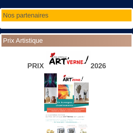
Année
Mois
Année
Mois
Nos partenaires
précédente
précédent
suivante
suivant
Prix Artistique
PRIX
2026