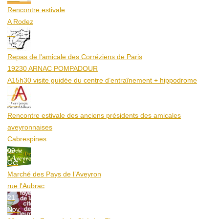
Rencontre estivale
A Rodez
23
Aoû
Repas de l'amicale des Corréziens de Paris
19230 ARNAC POMPADOUR
A15h30 visite guidée du centre d’entraînement + hippodrome
25
Aoû
Rencontre estivale des anciens présidents des amicales
aveyronnaises
Cabrespines
09
Oct
Marché des Pays de l’Aveyron
rue l'Aubrac
21
Nov