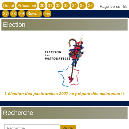
Début
Précédent
30
31
32
33
34
35
36
Page 35 sur 55
37
38
39
Suivant
Fin
Election !
L'éléction des pastourelles 2027 se prépare dès maintenant !
Recherche
Valider