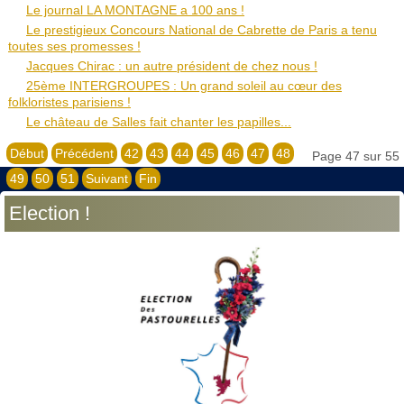
Le journal LA MONTAGNE a 100 ans !
Le prestigieux Concours National de Cabrette de Paris a tenu
toutes ses promesses !
Jacques Chirac : un autre président de chez nous !
25ème INTERGROUPES : Un grand soleil au cœur des
folkloristes parisiens !
Le château de Salles fait chanter les papilles...
Début
Précédent
42
43
44
45
46
47
48
Page 47 sur 55
49
50
51
Suivant
Fin
Election !