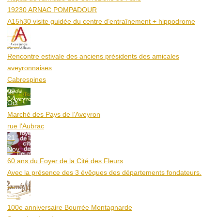
19230 ARNAC POMPADOUR
A15h30 visite guidée du centre d’entraînement + hippodrome
25
Aoû
Rencontre estivale des anciens présidents des amicales
aveyronnaises
Cabrespines
09
Oct
Marché des Pays de l’Aveyron
rue l'Aubrac
21
Nov
60 ans du Foyer de la Cité des Fleurs
Avec la présence des 3 évêques des départements fondateurs.
20
Mar
100e anniversaire Bourrée Montagnarde