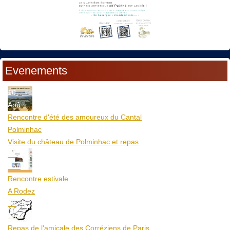
Evenements
10
Aoû
Rencontre d'été des amoureux du Cantal
Polminhac
Visite du château de Polminhac et repas
12
Aoû
Rencontre estivale
A Rodez
23
Aoû
Repas de l'amicale des Corréziens de Paris