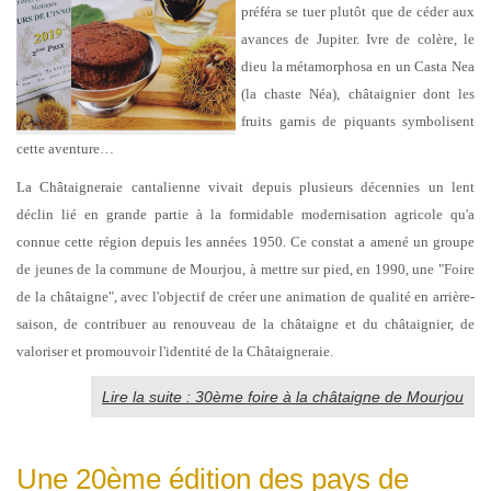
préféra se tuer plutôt que de céder aux
avances de Jupiter. Ivre de colère, le
dieu la métamorphosa en un Casta Nea
(la chaste Néa), châtaignier dont les
fruits garnis de piquants symbolisent
cette aventure…
La Châtaigneraie cantalienne vivait depuis plusieurs décennies un lent
déclin lié en grande partie à la formidable modernisation agricole qu'a
connue cette région depuis les années 1950. Ce constat a amené un groupe
de jeunes de la commune de Mourjou, à mettre sur pied, en 1990, une "Foire
de la châtaigne", avec l'objectif de créer une animation de qualité en arrière-
saison, de contribuer au renouveau de la châtaigne et du châtaignier, de
valoriser et promouvoir l'identité de la Châtaigneraie.
Lire la suite : 30ème foire à la châtaigne de Mourjou
Une 20ème édition des pays de