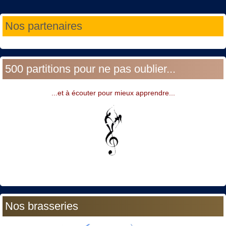
Année
Mois
Année
Mois
Nos partenaires
précédente
précédent
suivante
suivant
500 partitions pour ne pas oublier...
...et à écouter pour mieux apprendre...
Nos brasseries