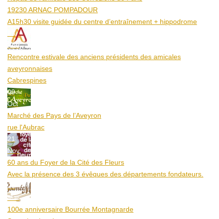
19230 ARNAC POMPADOUR
A15h30 visite guidée du centre d’entraînement + hippodrome
25
Aoû
Rencontre estivale des anciens présidents des amicales
aveyronnaises
Cabrespines
09
Oct
Marché des Pays de l’Aveyron
rue l'Aubrac
21
Nov
60 ans du Foyer de la Cité des Fleurs
Avec la présence des 3 évêques des départements fondateurs.
20
Mar
100e anniversaire Bourrée Montagnarde