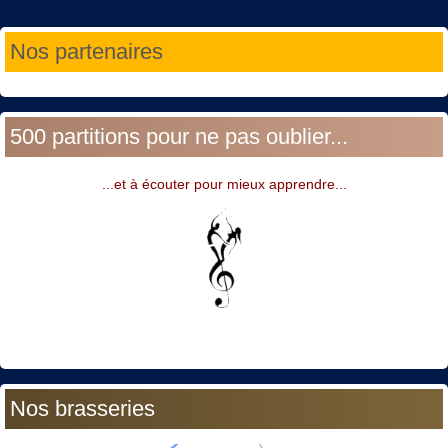
Année
Mois
Année
Mois
Nos partenaires
précédente
précédent
suivante
suivant
500 partitions pour ne pas oublier...
...et à écouter pour mieux apprendre...
Nos brasseries