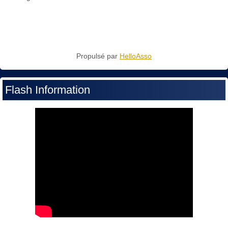
Propulsé par
HelloAsso
Flash Information