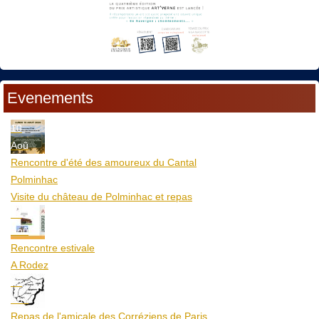
Evenements
10
Aoû
Rencontre d'été des amoureux du Cantal
Polminhac
Visite du château de Polminhac et repas
12
Aoû
Rencontre estivale
A Rodez
23
Aoû
Repas de l'amicale des Corréziens de Paris