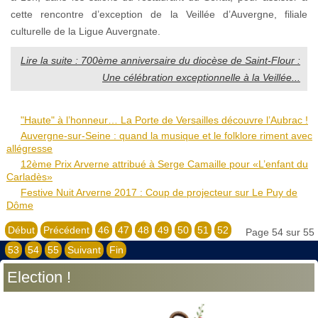
cette rencontre d’exception de la Veillée d’Auvergne, filiale
culturelle de la Ligue Auvergnate.
Lire la suite : 700ème anniversaire du diocèse de Saint-Flour :
Une célébration exceptionnelle à la Veillée...
"Haute" à l’honneur… La Porte de Versailles découvre l’Aubrac !
Auvergne-sur-Seine : quand la musique et le folklore riment avec
allégresse
12ème Prix Arverne attribué à Serge Camaille pour «L’enfant du
Carladès»
Festive Nuit Arverne 2017 : Coup de projecteur sur Le Puy de
Dôme
Début
Précédent
46
47
48
49
50
51
52
Page 54 sur 55
53
54
55
Suivant
Fin
Election !