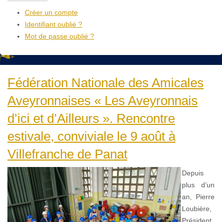
Créer un compte
Identifiant oublié ?
Mot de passe oublié ?
Fédération Nationale des Amicales
Aveyronnaises « Les Aveyronnais
d’ici et d’Ailleurs ». Rencontre
estivale, conviviale le 9 août à
Villefranche de Panat
Depuis
plus d’un
an, Pierre
Loubière,
Président