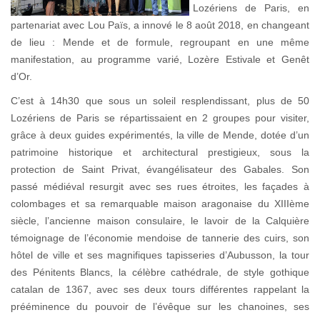
Lozériens de Paris, en
partenariat avec Lou Païs, a innové le 8 août 2018, en changeant
de lieu : Mende et de formule, regroupant en une même
manifestation, au programme varié, Lozère Estivale et Genêt
d’Or.
C’est à 14h30 que sous un soleil resplendissant, plus de 50
Lozériens de Paris se répartissaient en 2 groupes pour visiter,
grâce à deux guides expérimentés, la ville de Mende, dotée d’un
patrimoine historique et architectural prestigieux, sous la
protection de Saint Privat, évangélisateur des Gabales. Son
passé médiéval resurgit avec ses rues étroites, les façades à
colombages et sa remarquable maison aragonaise du XIIIème
siècle, l’ancienne maison consulaire, le lavoir de la Calquière
témoignage de l’économie mendoise de tannerie des cuirs, son
hôtel de ville et ses magnifiques tapisseries d’Aubusson, la tour
des Pénitents Blancs, la célèbre cathédrale, de style gothique
catalan de 1367, avec ses deux tours différentes rappelant la
prééminence du pouvoir de l’évêque sur les chanoines, ses