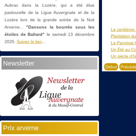
Aubrac dans la Lozère, qui a été élue
pastourelle de la Ligue Auvergnate et de la
Lozère lors de la grande soirée de la Nuit
Arverne...
"Dansons la bourrée sous les
Le centième a
étoiles de Baltard"
le
samedi 13 décembre
Plantation du
2025.
Suivez le lien
...
La Paroisse 
Un Été au Cœ
Un siècle d’
Newsletter
Début
Précéde
Prix arverne