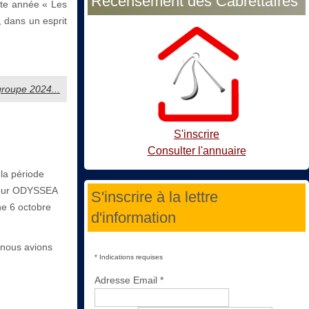
Recensement des Cabrettaïres
tte année « Les
, dans un esprit
rgroupe 2024...
S'inscrire
Consulter l'annuaire
 la période
sateur ODYSSEA
S'inscrire à la lettre
he 6 octobre
d'information
 nous avions
*
Indications requises
Adresse Email
*