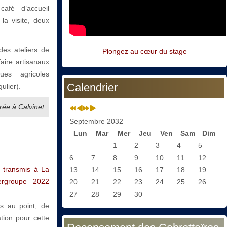
afé d’accueil
a visite, deux
es ateliers de
Plongez au cœur du stage
faire artisanaux
iques agricoles
Calendrier
ulier).
rrée à Calvinet
Septembre 2032
Lun
Mar
Mer
Jeu
Ven
Sam
Dim
1
2
3
4
5
6
7
8
9
10
11
12
é transmis à La
13
14
15
16
17
18
19
ergroupe 2022
20
21
22
23
24
25
26
27
28
29
30
s au point, de
tion pour cette