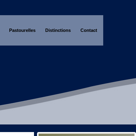
Pastourelles
Distinctions
Contact
Année
Mois
Année
Mois