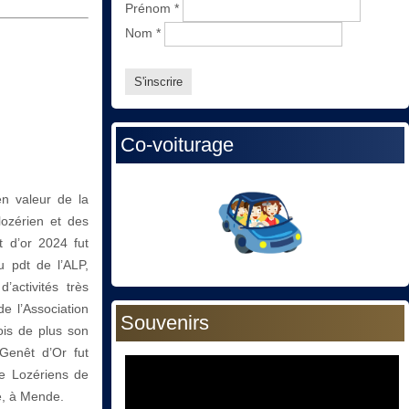
Prénom
*
Nom
*
Co-voiturage
en valeur de la
 lozérien et des
êt d’or 2024 fut
 pdt de l’ALP,
activités très
de l’Association
Souvenirs
ois de plus son
 Genêt d’Or fut
de Lozériens de
e, à Mende.