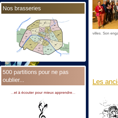
Nos brasseries
villes. Son en
500 partitions pour ne pas
oublier...
Les anci
...et à écouter pour mieux apprendre...