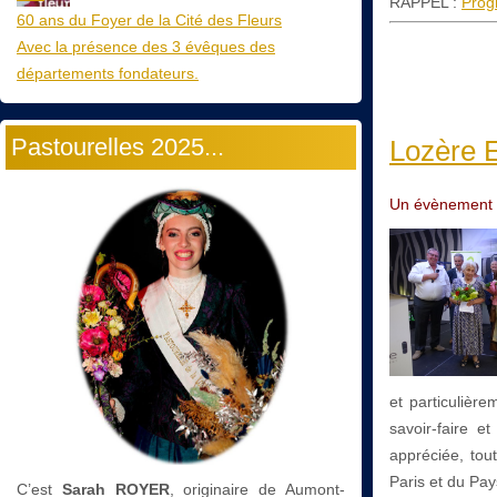
RAPPEL :
Pro
60 ans du Foyer de la Cité des Fleurs
Avec la présence des 3 évêques des
départements fondateurs.
Pastourelles 2025...
Lozère E
Un évènement au
et particulièr
savoir-faire e
appréciée, tou
Paris et du Pa
C’est
Sarah ROYER
, originaire de Aumont-