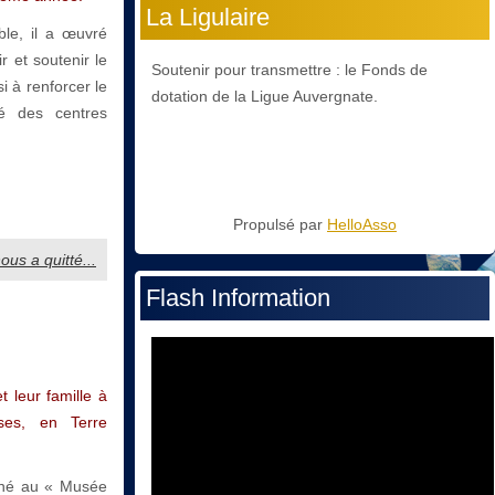
La Ligulaire
ble, il a œuvré
 et soutenir le
Soutenir pour transmettre : le Fonds de
 à renforcer le
dotation de la Ligue Auvergnate.
té des centres
Propulsé par
HelloAsso
ous a quitté...
Flash Information
 leur famille à
rses, en Terre
nné au « Musée