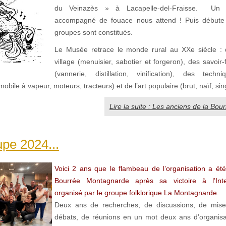
du Veinazès » à Lacapelle-del-Fraisse. Un c
accompagné de fouace nous attend ! Puis débute l
groupes sont constitués.
Le Musée retrace le monde rural au XXe siècle : d
village (menuisier, sabotier et forgeron), des savoir-
(vannerie, distillation, vinification), des techn
obile à vapeur, moteurs, tracteurs) et de l’art populaire (brut, naïf, sing
Lire la suite : Les anciens de la Bou
upe 2024...
Voici 2 ans que le flambeau de l’organisation a ét
Bourrée Montagnarde après sa victoire à l’Int
organisé par le groupe folklorique La Montagnarde.
Deux ans de recherches, de discussions, de mise
débats, de réunions en un mot deux ans d’organisa