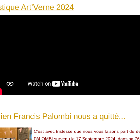
istique Art’Verne 2024
ien Francis Palombi nous a quitté...
C’est avec tristesse que nous vous faisons part du d
PALOMBI survenu le 17 Septembre 2024, dans sa 7