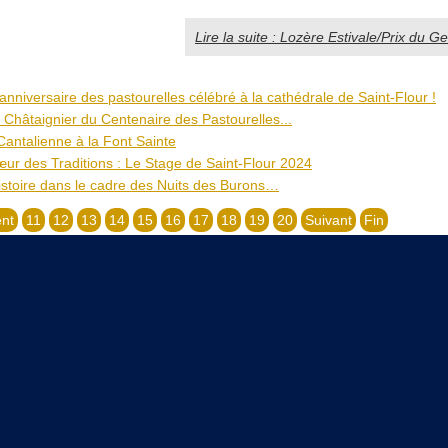
Lire la suite : Lozère Estivale/Prix du 
nniversaire des pastourelles célébré à la cathédrale de Saint-Flour !
 Châtaignier du Centenaire des Pastourelles...
Cantalienne à la Font Sainte
ur des Traditions : Le Stage de Saint-Flour 2024
histoire dans le cadre des Nuits des Burons…
nt
11
12
13
14
15
16
17
18
19
20
Suivant
Fin