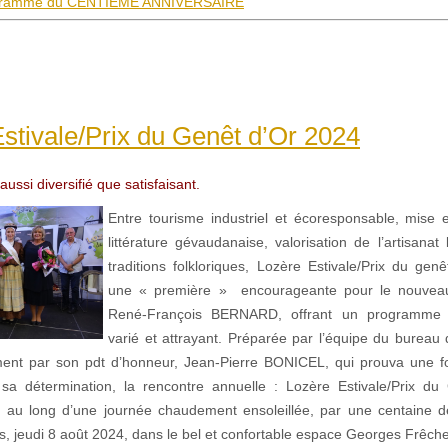
gramme du CENTIÈME ANNIVERSAIRE
stivale/Prix du Genêt d’Or 2024
ssi diversifié que satisfaisant.
Entre tourisme industriel et écoresponsable, mise 
littérature gévaudanaise, valorisation de l’artisanat
traditions folkloriques, Lozère Estivale/Prix du gen
une « première » encourageante pour le nouveau
René-François BERNARD, offrant un programme d’
varié et attrayant. Préparée par l’équipe du bureau 
ement par son pdt d’honneur, Jean-Pierre BONICEL, qui prouva une f
t sa détermination, la rencontre annuelle : Lozère Estivale/Prix du
t au long d’une journée chaudement ensoleillée, par une centaine 
ys, jeudi 8 août 2024, dans le bel et confortable espace Georges Frêch