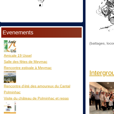
Evenements
08
(battages, locom
Aoû
Amicale 19 Ussel
Salle des fêtes de Meymac
Rencontre estivale à Meymac
Intergro
10
Aoû
Rencontre d'été des amoureux du Cantal
Polminhac
Visite du château de Polminhac et repas
12
Aoû