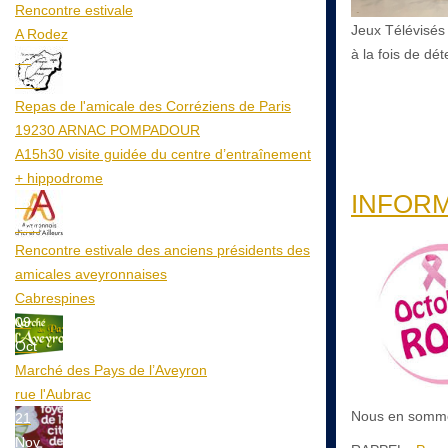
Rencontre estivale
Jeux Télévisés 
A Rodez
à la fois de dét
23
Aoû
Repas de l'amicale des Corréziens de Paris
19230 ARNAC POMPADOUR
A15h30 visite guidée du centre d’entraînement
+ hippodrome
INFOR
25
Aoû
Rencontre estivale des anciens présidents des
amicales aveyronnaises
Cabrespines
09
Oct
Marché des Pays de l’Aveyron
rue l'Aubrac
Nous en sommes 
21
Nov