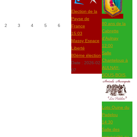
Election de la
Payse de
80 ans de la
2
3
4
5
6
France
Cabrette
15:03
d'Aulnay
Massy Espace
12:00
Liberté
Salle
80ème élection
Chanteloup à
Date :
2026-02-
AULNAY-
07
SOUS-BOIS,
Loto Quine du
Padelou
14:30
Salle des
convivialité au