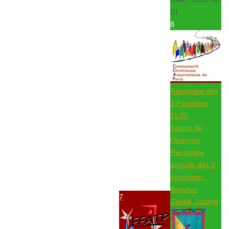
01
8
Rencontre des
3 Paroisses
11:00
Salons de
l'Aveyron
Rencontre
amicale des 3
paroisses :
Aveyron,
7
Cantal, Lozère