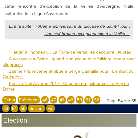
cette rencontre d’exception de la Veillée d’Auvergne, filiale
culturelle de la Ligue Auvergnate.
Lire la suite : 700ème anniversaire du diocèse de Saint-Flour :
Une célébration exceptionnelle à la Veillée...
"Haute" à l’honneur… La Porte de Versailles découvre l’Aubrac !
Auvergne-sur-Seine : quand la musique et le folklore riment avec
allégresse
12ème Prix Arverne attribué à Serge Camaille pour «L’enfant du
Carladès»
Festive Nuit Arverne 2017 : Coup de projecteur sur Le Puy de
Dôme
Début
Précédent
46
47
48
49
50
51
52
Page 54 sur 55
53
54
55
Suivant
Fin
Election !