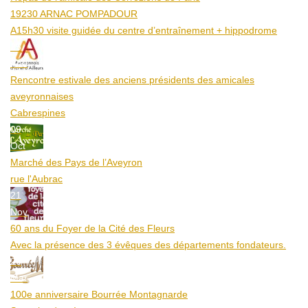
19230 ARNAC POMPADOUR
A15h30 visite guidée du centre d’entraînement + hippodrome
25
Aoû
Rencontre estivale des anciens présidents des amicales
aveyronnaises
Cabrespines
09
Oct
Marché des Pays de l’Aveyron
rue l'Aubrac
21
Nov
60 ans du Foyer de la Cité des Fleurs
Avec la présence des 3 évêques des départements fondateurs.
20
Mar
100e anniversaire Bourrée Montagnarde