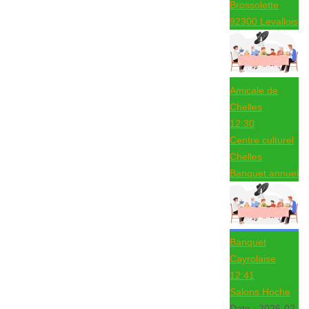
Brossolette
92300 Levallois
Amicale de
Chelles
12:30
Centre culturel
Chelles
Banquet annuel
Banquet
Cayrolaise
12:41
Salons Hoche
Date :
2026-02-