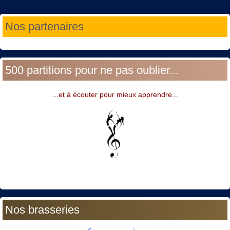
Année
Mois
Année
Mois
Nos partenaires
précédente
précédent
suivante
suivant
500 partitions pour ne pas oublier...
...et à écouter pour mieux apprendre...
Nos brasseries