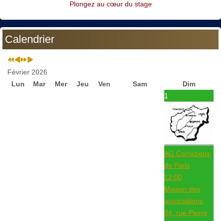
Plongez au cœur du stage
Calendrier
Février 2026
Lun
Mar
Mer
Jeu
Ven
Sam
Dim
1
AG Corréziens
de Paris
12:00
Maison des
associations,
34, rue Pierre