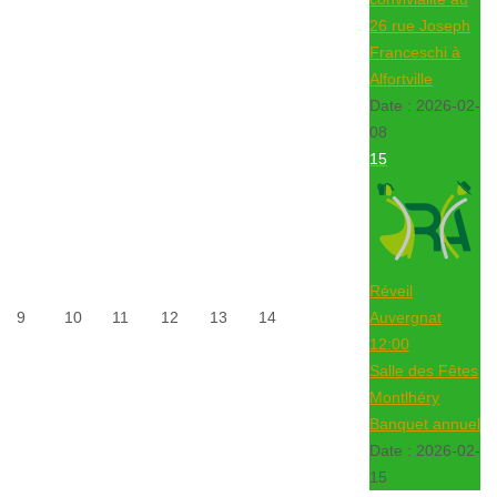
26 rue Joseph
Franceschi à
Alfortville
Date :
2026-02-
08
15
Réveil
9
10
11
12
13
14
Auvergnat
12:00
Salle des Fêtes
Montlhéry
Banquet annuel
Date :
2026-02-
15