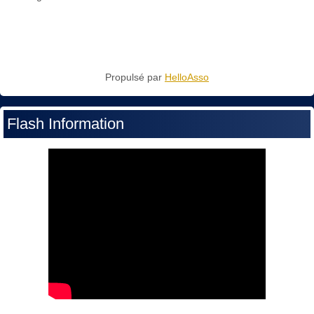
Propulsé par
HelloAsso
Flash Information