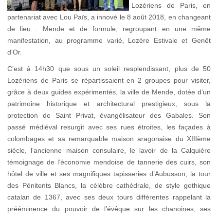
Lozériens de Paris, en
partenariat avec Lou Païs, a innové le 8 août 2018, en changeant
de lieu : Mende et de formule, regroupant en une même
manifestation, au programme varié, Lozère Estivale et Genêt
d’Or.
C’est à 14h30 que sous un soleil resplendissant, plus de 50
Lozériens de Paris se répartissaient en 2 groupes pour visiter,
grâce à deux guides expérimentés, la ville de Mende, dotée d’un
patrimoine historique et architectural prestigieux, sous la
protection de Saint Privat, évangélisateur des Gabales. Son
passé médiéval resurgit avec ses rues étroites, les façades à
colombages et sa remarquable maison aragonaise du XIIIème
siècle, l’ancienne maison consulaire, le lavoir de la Calquière
témoignage de l’économie mendoise de tannerie des cuirs, son
hôtel de ville et ses magnifiques tapisseries d’Aubusson, la tour
des Pénitents Blancs, la célèbre cathédrale, de style gothique
catalan de 1367, avec ses deux tours différentes rappelant la
prééminence du pouvoir de l’évêque sur les chanoines, ses