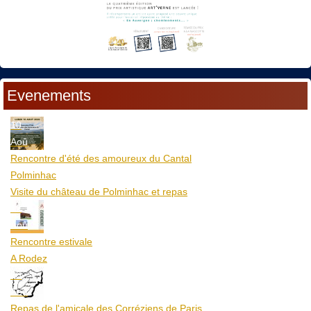
Evenements
10
Aoû
Rencontre d'été des amoureux du Cantal
Polminhac
Visite du château de Polminhac et repas
12
Aoû
Rencontre estivale
A Rodez
23
Aoû
Repas de l'amicale des Corréziens de Paris