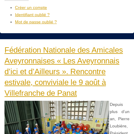
Créer un compte
Identifiant oublié ?
Mot de passe oublié ?
Fédération Nationale des Amicales
Aveyronnaises « Les Aveyronnais
d’ici et d’Ailleurs ». Rencontre
estivale, conviviale le 9 août à
Villefranche de Panat
Depuis
plus d’un
an, Pierre
Loubière,
Président