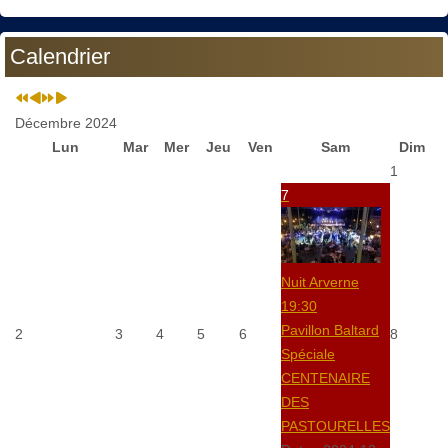
Calendrier
Décembre 2024
Lun
Mar
Mer
Jeu
Ven
Sam
Dim
1
7
Nuit Arverne
19:30
Pavillon Baltard
2
3
4
5
6
8
Spéciale
CENTENAIRE
DES
PASTOURELLES