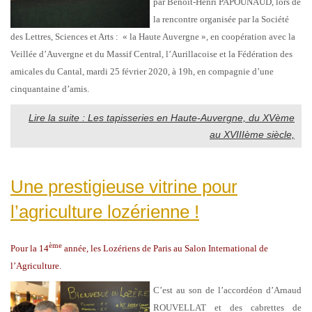
par Benoît-Henri PAPOUNAUD, lors de
la rencontre organisée par la Société
des Lettres, Sciences et Arts : « la Haute Auvergne », en coopération avec la
Veillée d’Auvergne et du Massif Central, l’Aurillacoise et la Fédération des
amicales du Cantal, mardi 25 février 2020, à 19h, en compagnie d’une
cinquantaine d’amis.
Lire la suite : Les tapisseries en Haute-Auvergne, du XVème
au XVIIIème siècle,
Une prestigieuse vitrine pour
l’agriculture lozérienne !
ème
Pour la 14
année, les Lozériens de Paris au Salon International de
l’Agriculture.
C’est au son de l’accordéon d’Arnaud
ROUVELLAT et des cabrettes de