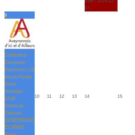
Date :
2024-12-
07
9
Conférence
Christophe
Hazemann - 10
ans du Musée
Pierre
Soulages
10
11
12
13
14
15
19:00
Salons de
l’Aveyron
CONFÉRENCE
ET DÎNER
Pierre