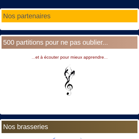
Année
Mois
Année
Mois
Nos partenaires
précédente
précédent
suivante
suivant
500 partitions pour ne pas oublier...
...et à écouter pour mieux apprendre...
Nos brasseries