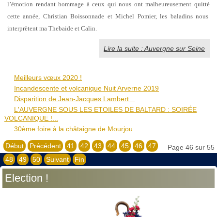
l’émotion rendant hommage à ceux qui nous ont malheureusement quitté
cette année, Christian Boissonnade et Michel Pomier, les baladins nous
interprètent ma Thebaide et Calin.
Lire la suite : Auvergne sur Seine
Meilleurs vœux 2020 !
Incandescente et volcanique Nuit Arverne 2019
Disparition de Jean-Jacques Lambert...
L'AUVERGNE SOUS LES ETOILES DE BALTARD : SOIRÉE
VOLCANIQUE !...
30ème foire à la châtaigne de Mourjou
Début
Précédent
41
42
43
44
45
46
47
Page 46 sur 55
48
49
50
Suivant
Fin
Election !