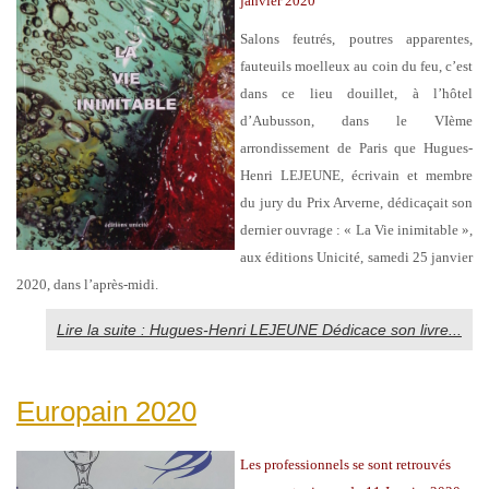
janvier 2020
Salons feutrés, poutres apparentes,
fauteuils moelleux au coin du feu, c’est
dans ce lieu douillet, à l’hôtel
d’Aubusson, dans le VIème
arrondissement de Paris que Hugues-
Henri LEJEUNE, écrivain et membre
du jury du Prix Arverne, dédicaçait son
dernier ouvrage : « La Vie inimitable »,
aux éditions Unicité, samedi 25 janvier
2020, dans l’après-midi.
Lire la suite : Hugues-Henri LEJEUNE Dédicace son livre...
Europain 2020
Les professionnels se sont retrouvés