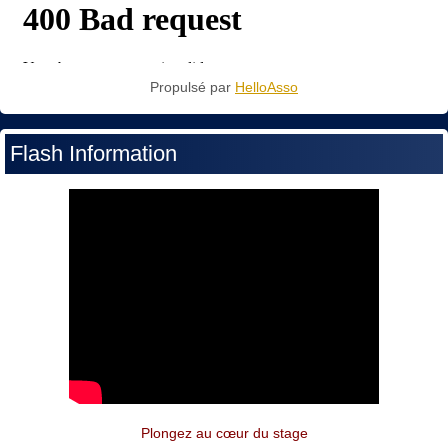
Propulsé par
HelloAsso
Flash Information
Plongez au cœur du stage