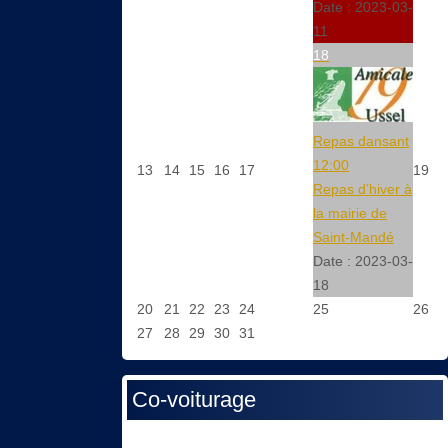
Date :
2023-03-
11
18
Repas dansant
12:00
13
14
15
16
17
19
Repas d’hiver à
la mairie de
Saint-Mandé
Date :
2023-03-
18
20
21
22
23
24
25
26
27
28
29
30
31
Co-voiturage