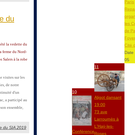
Paris
Repa
organ
ce du
les C
de Pa
Foyer
 été la vedette du
Cité 
sa ferme du Nord-
Date 
 Salers à la robe
05
11
 visites sur les
les, de notre
10
tinuité d'un
Aligot dansant
ac, a participé au
19:00
s son ensemble,
73 ave
Larroumès à
L'Haÿ-les-
age du SIA 2019
Conférence
Roses