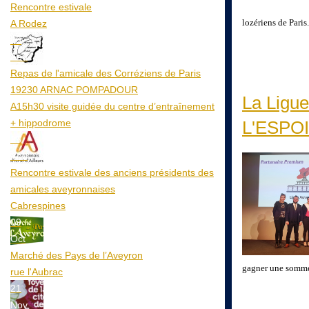
Rencontre estivale
lozériens de Paris.
A Rodez
23
Aoû
Repas de l'amicale des Corréziens de Paris
19230 ARNAC POMPADOUR
La Ligue
A15h30 visite guidée du centre d’entraînement
+ hippodrome
L'ESPO
25
Aoû
Rencontre estivale des anciens présidents des
amicales aveyronnaises
Cabrespines
09
Oct
Marché des Pays de l’Aveyron
gagner une somme 
rue l'Aubrac
21
Nov