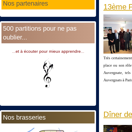
Nos partenaires
13ème Pr
500 partitions pour ne pas
oublier...
...et à écouter pour mieux apprendre...
Très certainement
place ou son rôle 
Auvergnate, tels
Auvergnats à Paris
Dîner de
Nos brasseries