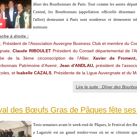
dîner des Bourbonnais de Paris. Tout comme les autres dépar
Central, les Bourbonnais (appellation officielle désormais
l'allier) demeurant à Paris sont nombreux et demeurent trè
territoire.
he à droite :
D
, Président de l'Association Auvergne Business Club et membre du Com
gnate,
Claude RIBOULET
Président du Conseil départemental de l'Al
ée de la 3ème circonscription de l'Allier,
Xavier de Froment
urbonnais
Patrimoine d'Avenir,
Jean d'ANDLAU,
président de l'associa
oles, et
Isabelle CAZALS
, Présidente de la Ligue Auvergnate et du Ma
Lire la suite : Dîner des Bourbo
val des Bœufs Gras de Pâques fête ses 
Trois semaines avant le week-end de Pâques, le Festival des B
a Laguiole est un grand rendez-vous où ne se côtoient qu