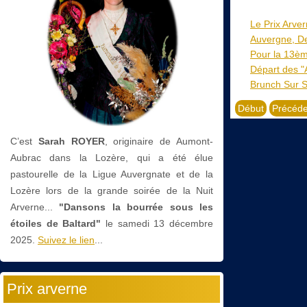
Le Prix Arver
Auvergne, De
Pour la 13ème
Départ des "A
Brunch Sur 
Début
Précéde
C’est
Sarah ROYER
, originaire de Aumont-
Aubrac dans la Lozère, qui a été élue
pastourelle de la Ligue Auvergnate et de la
Lozère lors de la grande soirée de la Nuit
Arverne...
"Dansons la bourrée sous les
étoiles de Baltard"
le
samedi 13 décembre
2025.
Suivez le lien
...
Prix arverne