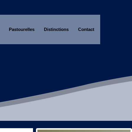
Pastourelles
Distinctions
Contact
Année
Mois
Année
Mois