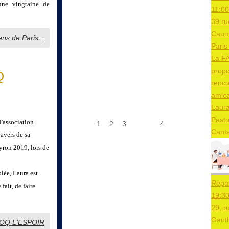
une vingtaine de
11:00
39 ru
Caum
ens de Paris...
Paris
La F
prop
Q
renco
amica
Laura
Pasto
l'association
1
2
3
4
Canta
avers de sa
yron 2019, lors de
lée, Laura est
Repa
fait, de faire
19:3
29, r
Gaut
 CROQ L'ESPOIR