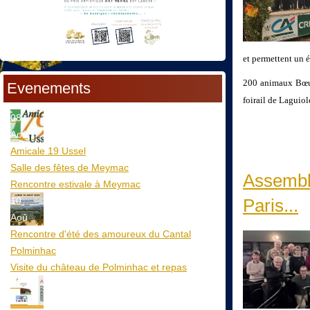
et permettent un 
200 animaux Bœuf
Evenements
foirail de Laguiol
08
Aoû
Amicale 19 Ussel
Salle des fêtes de Meymac
Assemblé
Rencontre estivale à Meymac
10
Paris...
Aoû
Rencontre d'été des amoureux du Cantal
Polminhac
Visite du château de Polminhac et repas
12
Aoû