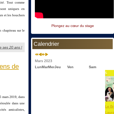
lité. Tout comme
 sont uniques en
urs et les bouchers
Plongez au cœur du stage
 chapiteau sur le
Calendrier
e ses 20 ans !
Mars 2023
iens de
Lun
Mar
Mer
Jeu
Ven
Sam
5
25 mars 2019, dans
déroulée dans une
Le B
ités amicalistes,
Laur