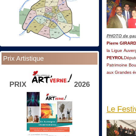
PHOTO de gauc
Pierre GIRAR
la Ligue Auver
Prix Artistique
PEYROL
Déput
Patrimoine Bo
aux Grandes éc
PRIX
2026
Le Festi