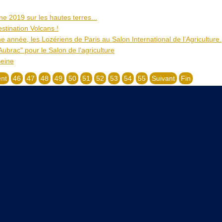
ne 2019 sur les hautes terres...
stination Volcans !
 année, les Lozériens de Paris au Salon International de l’Agriculture.
ubrac" pour le Salon de l'agriculture
Seine
nt
46
47
48
49
50
51
52
53
54
55
Suivant
Fin