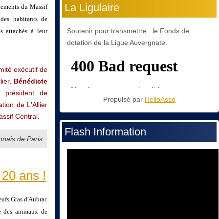
La Ligulaire
tements du Massif
 des habitants de
Soutenir pour transmettre : le Fonds de
s attachés à leur
dotation de la Ligue Auvergnate.
ité exécutif de
lier,
Bénédicte
,
président de
Propulsé par
HelloAsso
tion de L'Allier
ssif Central.
Flash Information
nnais de Paris
20 ans !
œufs Gras d'Aubrac
e des animaux de