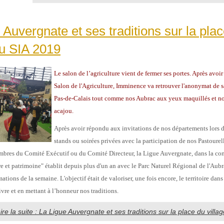
 Auvergnate et ses traditions sur la pla
du SIA 2019
Le salon de l’agriculture vient de fermer ses portes. Après avoir
Salon de l'Agriculture, Imminence va retrouver l'anonymat de 
Pas-de-Calais tout comme nos Aubrac aux yeux maquillés et nos
acajou.
Après avoir répondu aux invitations de nos départements lors de
stands ou soirées privées avec la participation de nos Pastourel
mbres du Comité Exécutif ou du Comité Directeur, la Ligue Auvergnate, dans la con
re et patrimoine" établit depuis plus d'un an avec le Parc Naturel Régional de l'Aubr
ions de la semaine. L'objectif était de valoriser, une fois encore, le territoire dan
ivre et en mettant à l’honneur nos traditions.
ire la suite : La Ligue Auvergnate et ses traditions sur la place du vill