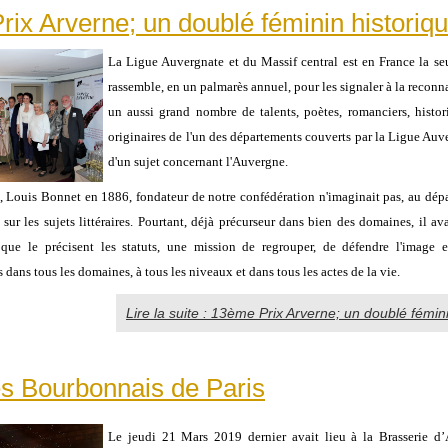
ix Arverne; un doublé féminin historiqu
La Ligue Auvergnate et du Massif central est en France la seu
rassemble, en un palmarès annuel, pour les signaler à la reconn
un aussi grand nombre de talents, poètes, romanciers, histor
originaires de l'un des départements couverts par la Ligue Auve
d'un sujet concernant l'Auvergne.
, Louis Bonnet en 1886, fondateur de notre confédération n'imaginait pas, au dépa
sur les sujets littéraires. Pourtant, déjà précurseur dans bien des domaines, il av
 que le précisent les statuts, une mission de regrouper, de défendre l'image et
 dans tous les domaines, à tous les niveaux et dans tous les actes de la vie.
Lire la suite : 13ème Prix Arverne; un doublé fémini
s Bourbonnais de Paris
Le jeudi 21 Mars 2019 dernier avait lieu à la Brasserie d’A