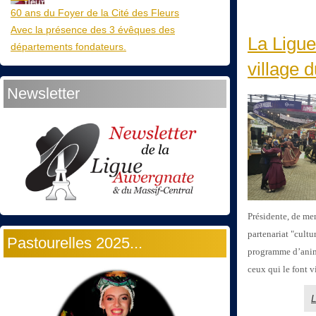
60 ans du Foyer de la Cité des Fleurs
Avec la présence des 3 évêques des
La Ligue
départements fondateurs.
village 
Newsletter
Présidente, de me
partenariat "cultu
Pastourelles 2025...
programme d’animat
ceux qui le font v
L