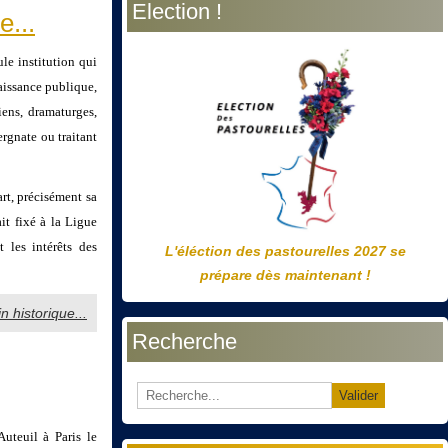
Election !
précédente
précédent
suivante
suivant
e...
le institution qui
aissance publique,
iens, dramaturges,
rgnate ou traitant
rt, précisément sa
ait fixé à la Ligue
 les intérêts des
L'éléction des pastourelles 2027 se
prépare dès maintenant !
n historique...
Recherche
Valider
uteuil à Paris le