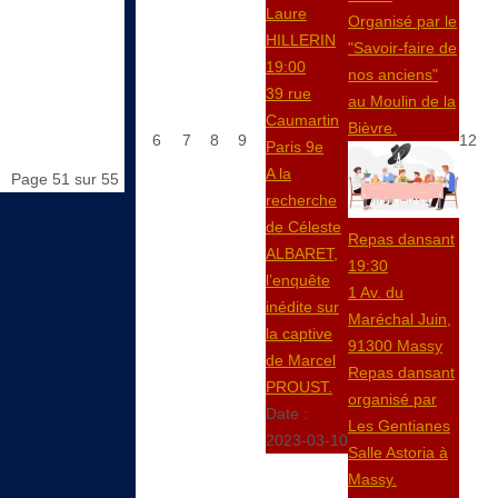
Laure
Organisé par le
HILLERIN
"Savoir-faire de
19:00
nos anciens"
39 rue
au Moulin de la
Caumartin
Bièvre.
6
7
8
9
12
Paris 9e
A la
Page 51 sur 55
recherche
de Céleste
Repas dansant
ALBARET,
19:30
l’enquête
1 Av. du
inédite sur
Maréchal Juin,
la captive
91300 Massy
de Marcel
Repas dansant
PROUST.
organisé par
Date :
Les Gentianes
2023-03-10
Salle Astoria à
Massy.