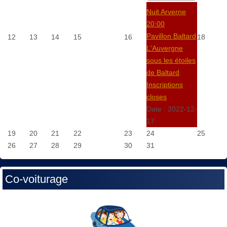
Nuit Arverne
20:00
Pavillon Baltard
12
13
14
15
16
18
L'Auvergne
sous les étoiles
de Baltard
Inscriptions
closes
Date :
2022-12-
17
19
20
21
22
23
24
25
26
27
28
29
30
31
Co-voiturage