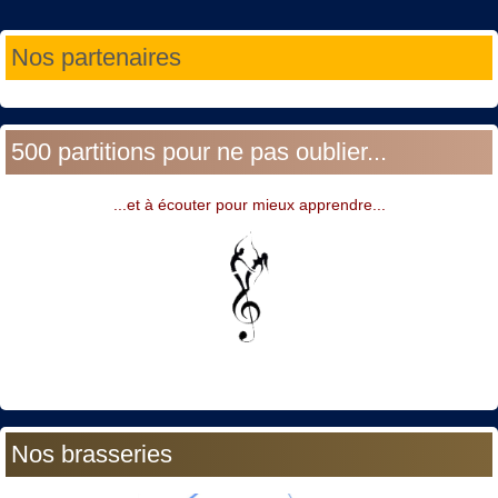
Année
Mois
Année
Mois
Nos partenaires
précédente
précédent
suivante
suivant
500 partitions pour ne pas oublier...
...et à écouter pour mieux apprendre...
Nos brasseries