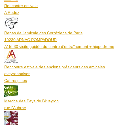
Rencontre estivale
A Rodez
23
Aoû
Repas de l'amicale des Corréziens de Paris
19230 ARNAC POMPADOUR
A15h30 visite guidée du centre d’entraînement + hippodrome
25
Aoû
Rencontre estivale des anciens présidents des amicales
aveyronnaises
Cabrespines
09
Oct
Marché des Pays de l’Aveyron
rue l'Aubrac
21
Nov