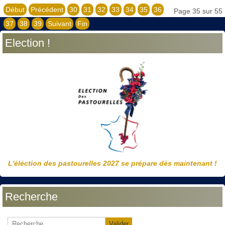
Début
Précédent
30
31
32
33
34
35
36
Page 35 sur 55
37
38
39
Suivant
Fin
Election !
L'éléction des pastourelles 2027 se prépare dès maintenant !
Recherche
Valider