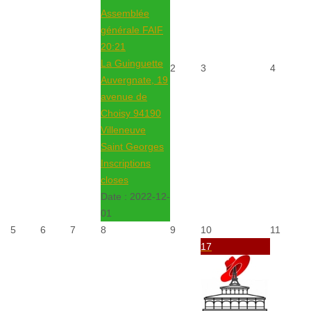
Assemblée
générale FAIF
20:21
La Guinguette
2
3
4
Auvergnate, 19
avenue de
Choisy 94190
Villeneuve
Saint Georges
Inscriptions
closes
Date :
2022-12-
01
5
6
7
8
9
10
11
17