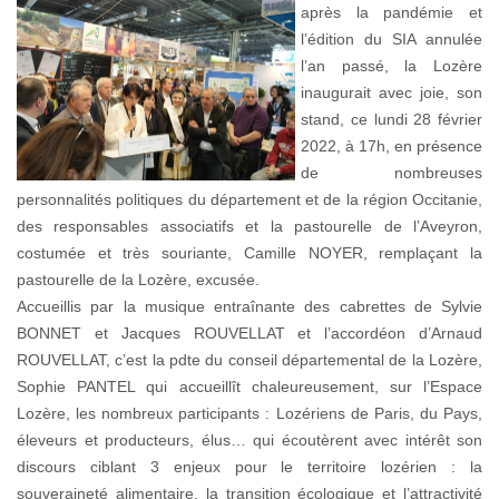
après la pandémie et
l’édition du SIA annulée
l’an passé, la Lozère
inaugurait avec joie, son
stand, ce lundi 28 février
2022, à 17h, en présence
de nombreuses
personnalités politiques du département et de la région Occitanie,
des responsables associatifs et la pastourelle de l’Aveyron,
costumée et très souriante, Camille NOYER, remplaçant la
pastourelle de la Lozère, excusée.
Accueillis par la musique entraînante des cabrettes de Sylvie
BONNET et Jacques ROUVELLAT et l’accordéon d’Arnaud
ROUVELLAT, c’est la pdte du conseil départemental de la Lozère,
Sophie PANTEL qui accueillît chaleureusement, sur l’Espace
Lozère, les nombreux participants : Lozériens de Paris, du Pays,
éleveurs et producteurs, élus… qui écoutèrent avec intérêt son
discours ciblant 3 enjeux pour le territoire lozérien : la
souveraineté alimentaire, la transition écologique et l’attractivité