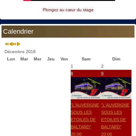
Plongez au cœur du stage
Calendrier
Décembre 2018
Lun
Mar
Mer
Jeu
Ven
Sam
Dim
1
2
8
9
"L'AUVERGNE
"L'AUVERGNE
SOUS LES
SOUS LES
ETOILES DE
ETOILES DE
BALTARD"
BALTARD"
20:00
20:00