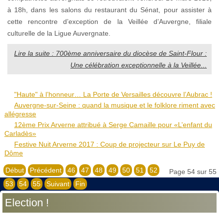
à 18h, dans les salons du restaurant du Sénat, pour assister à
cette rencontre d’exception de la Veillée d’Auvergne, filiale
culturelle de la Ligue Auvergnate.
Lire la suite : 700ème anniversaire du diocèse de Saint-Flour :
Une célébration exceptionnelle à la Veillée...
"Haute" à l’honneur… La Porte de Versailles découvre l’Aubrac !
Auvergne-sur-Seine : quand la musique et le folklore riment avec
allégresse
12ème Prix Arverne attribué à Serge Camaille pour «L’enfant du
Carladès»
Festive Nuit Arverne 2017 : Coup de projecteur sur Le Puy de
Dôme
Début
Précédent
46
47
48
49
50
51
52
Page 54 sur 55
53
54
55
Suivant
Fin
Election !