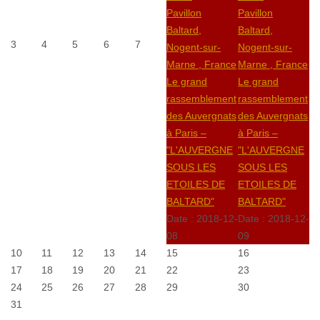
Pavillon
Pavillon
Baltard,
Baltard,
3
4
5
6
7
Nogent-sur-
Nogent-sur-
Marne , France
Marne , France
Le grand
Le grand
rassemblement
rassemblement
des Auvergnats
des Auvergnats
à Paris –
à Paris –
"L'AUVERGNE
"L'AUVERGNE
SOUS LES
SOUS LES
ETOILES DE
ETOILES DE
BALTARD"
BALTARD"
Date :
2018-12-
Date :
2018-12-
08
09
10
11
12
13
14
15
16
17
18
19
20
21
22
23
24
25
26
27
28
29
30
31