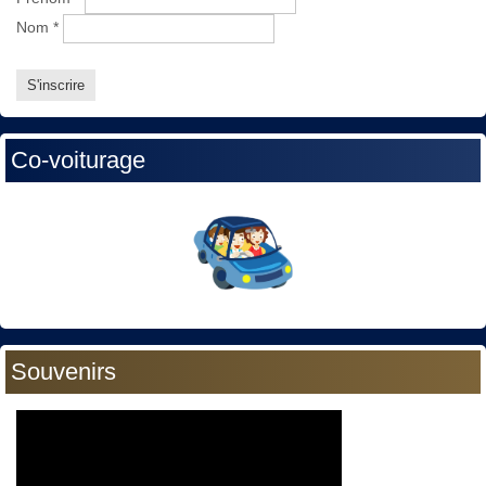
Nom
*
Co-voiturage
Souvenirs