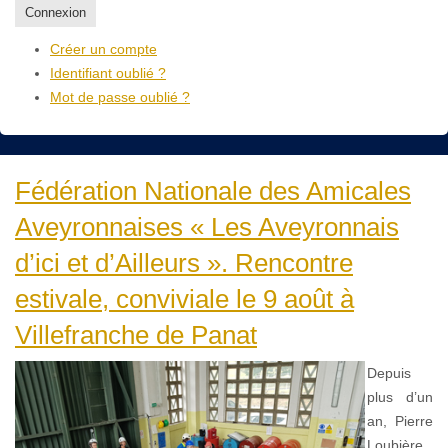
Connexion
Créer un compte
Identifiant oublié ?
Mot de passe oublié ?
Fédération Nationale des Amicales
Aveyronnaises « Les Aveyronnais
d’ici et d’Ailleurs ». Rencontre
estivale, conviviale le 9 août à
Villefranche de Panat
Depuis
plus d’un
an, Pierre
Loubière,