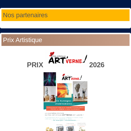
Année
Mois
Année
Mois
Nos partenaires
précédente
précédent
suivante
suivant
Prix Artistique
PRIX
2026