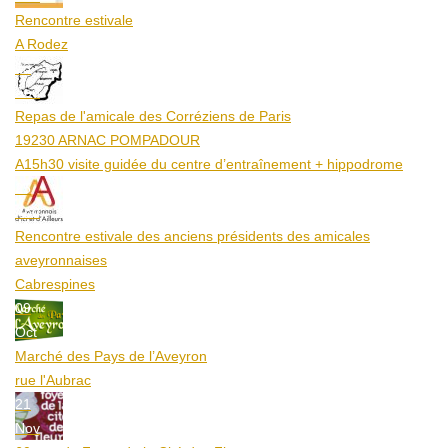
Rencontre estivale
A Rodez
23
Aoû
Repas de l'amicale des Corréziens de Paris
19230 ARNAC POMPADOUR
A15h30 visite guidée du centre d’entraînement + hippodrome
25
Aoû
Rencontre estivale des anciens présidents des amicales
aveyronnaises
Cabrespines
09
Oct
Marché des Pays de l’Aveyron
rue l'Aubrac
21
Nov